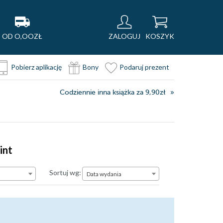
OD O,OOZŁ
ZALOGUJ
KOSZYK
Pobierz aplikację
Bony
Podaruj prezent
Codziennie inna książka za 9,90zł
int
Data wydania
Sortuj wg:
Data wydania