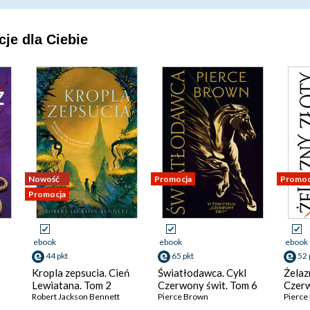
je dla Ciebie
Nowość
Promocja
Promoc
Promocja
ebook
ebook
ebook
44 pkt
65 pkt
52 
Kropla zepsucia. Cień
Światłodawca. Cykl
Żelaz
Lewiatana. Tom 2
Czerwony świt. Tom 6
Czerw
Robert Jackson Bennett
Pierce Brown
Pierce