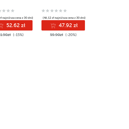
zł najniższa cena z 30 dni)
(46,12 zł najniższa cena z 30 dni)
52.62 zł
47.92 zł
1.90zł
(-15%)
59.90zł
(-20%)