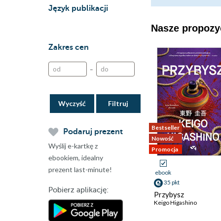
Język publikacji
Nasze propozyc
Zakres cen
–
Wyczyść
Bestseller
Podaruj prezent
Nowość
Wyślij e-kartkę z
Promocja
ebookiem, idealny
prezent last-minute!
ebook
35 pkt
Pobierz aplikację:
Przybysz
Keigo Higashino