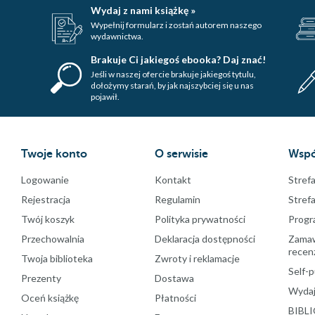
Wydaj z nami książkę »
Wypełnij formularz i zostań autorem naszego
wydawnictwa.
Brakuje Ci jakiegoś ebooka? Daj znać!
Jeśli w naszej ofercie brakuje jakiegoś tytulu,
dołożymy starań, by jak najszybciej się u nas
pojawił.
Twoje konto
O serwisie
Wspó
Logowanie
Kontakt
Strefa
Rejestracja
Regulamin
Stref
Twój koszyk
Polityka prywatności
Progr
Przechowalnia
Deklaracja dostępności
Zamawi
recenz
Twoja biblioteka
Zwroty i reklamacje
Self-p
Prezenty
Dostawa
Wydaj
Oceń książkę
Płatności
BIBLI