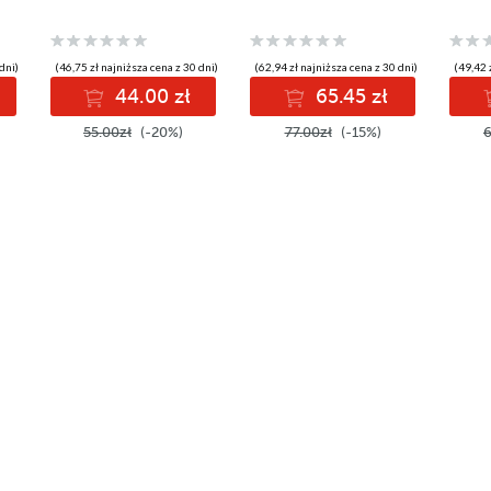
dni)
(46,75 zł najniższa cena z 30 dni)
(62,94 zł najniższa cena z 30 dni)
(49,42 
44.00 zł
65.45 zł
55.00zł
(-20%)
77.00zł
(-15%)
6