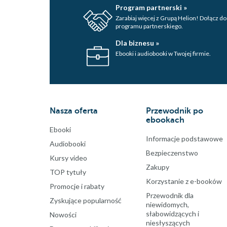
Program partnerski »
Zarabiaj więcej z Grupą Helion! Dołącz do
programu partnerskiego.
Dla biznesu »
Ebooki i audiobooki w Twojej firmie.
Nasza oferta
Przewodnik po
ebookach
Ebooki
Informacje podstawowe
Audiobooki
Bezpieczenstwo
Kursy video
Zakupy
TOP tytuły
Korzystanie z e-booków
Promocje i rabaty
Przewodnik dla
Zyskujące popularność
niewidomych,
słabowidzących i
Nowości
niesłyszących