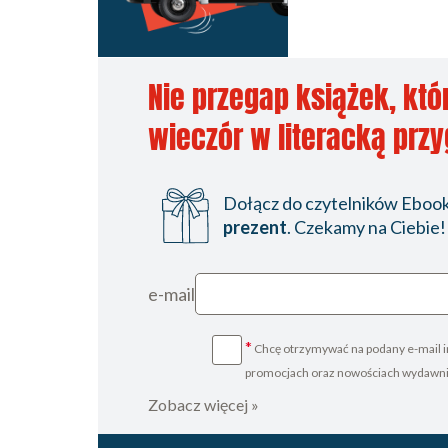
Nie przegap książek, któ
wieczór w literacką prz
Dołącz do czytelników Ebookp
prezent
. Czekamy na Ciebie!
e-mail
*
Chcę otrzymywać na podany e-mail i
promocjach oraz nowościach wydawn
Zobacz więcej »