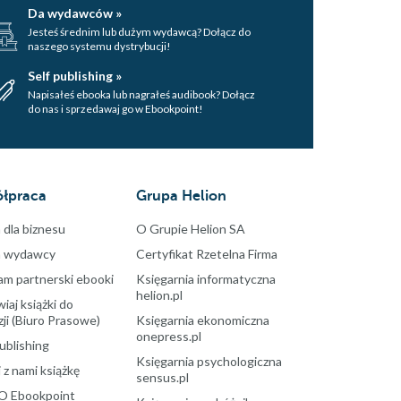
Da wydawców »
Jesteś średnim lub dużym wydawcą? Dołącz do
naszego systemu dystrybucji!
Self publishing »
Napisałeś ebooka lub nagrałeś audibook? Dołącz
do nas i sprzedawaj go w Ebookpoint!
łpraca
Grupa Helion
 dla biznesu
O Grupie Helion SA
a wydawcy
Certyfikat Rzetelna Firma
am partnerski ebooki
Księgarnia informatyczna
helion.pl
aj książki do
ji (Biuro Prasowe)
Księgarnia ekonomiczna
onepress.pl
ublishing
Księgarnia psychologiczna
 z nami książkę
sensus.pl
O Ebookpoint