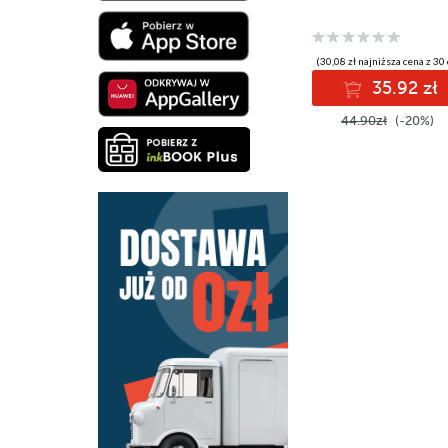
(30,08 zł najniższa cena z 30 
35.92 zł
44.90zł
(-20%)