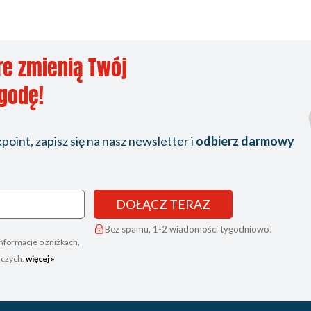
re zmienią Twój
ygodę!
oint, zapisz się na nasz newsletter i
odbierz darmowy
DOŁĄCZ TERAZ
Bez spamu, 1-2 wiadomości tygodniowo!
nformacje o zniżkach,
iczych.
więcej »