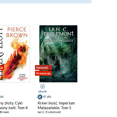
ja
Nowość
Promocja
ebook
pkt
47 pkt
ny złoty. Cykl
Krew i kość. Imperium
ony świt. Tom 4
Malazańskie. Tom 5
 Brown
Ian C. Esslemont