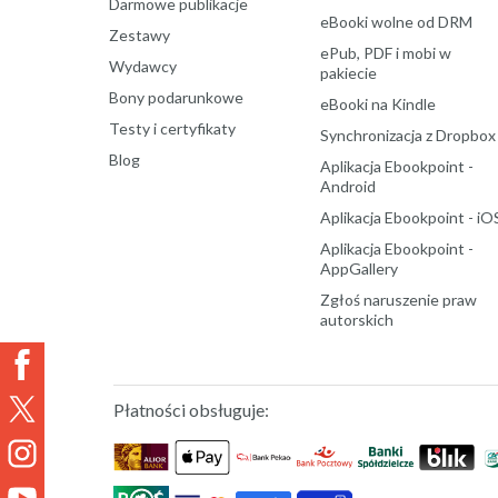
Darmowe publikacje
eBooki wolne od DRM
Zestawy
ePub, PDF i mobi w
Wydawcy
pakiecie
Bony podarunkowe
eBooki na Kindle
Testy i certyfikaty
Synchronizacja z Dropbox
Blog
Aplikacja Ebookpoint -
Android
Aplikacja Ebookpoint - iO
Aplikacja Ebookpoint -
AppGallery
Zgłoś naruszenie praw
autorskich
Płatności obsługuje: