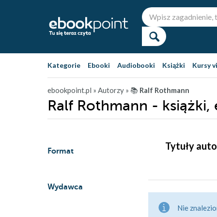
Kategorie
Ebooki
Audiobooki
Książki
Kursy v
ebookpoint.pl
» Autorzy
» 📚
Ralf Rothmann
Ralf Rothmann - książki,
Tytuły auto
Format
Wydawca
Nie znalezio