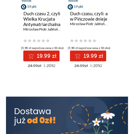
ebook
ebook
19 pkt
19 pkt
Duch czasu 2, czyli
Duch czasu, czyli: a
Wielka Krucjata
w Pińczowie dnieje
Antymatriarchalna
Mirosław Piotr Jabłoński
Mirosław Piotr Jabłoński
(5,90 zł najniższa cena z 30 dni)
(5,90 zł najniższa cena z 30 dni)
19.99 zł
19.99 zł
24.99zł
(-20%)
24.99zł
(-20%)