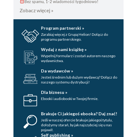
Bez spamu, 1-2 wiadomości tygodniowo!
Zobacz więcej »
Program partnerski »
Zarabiaj więcej z Grupą Helion! Dołącz do
programu partnerskiego.
Wydaj z nami książkę »
Wypełnij formularz i zostań autorem naszego
wydawnictwa.
Da wydawców »
Jesteś średnim lub dużym wydawcą? Dołącz do
naszego systemu dystrybucji!
Dla biznesu »
Ebooki i audiobooki w Twojej firmie.
Brakuje Ci jakiegoś ebooka? Daj znać!
Jeśli w naszej ofercie brakuje jakiegoś tytulu,
dołożymy starań, by jak najszybciej się u nas
pojawił.
Self publishing »