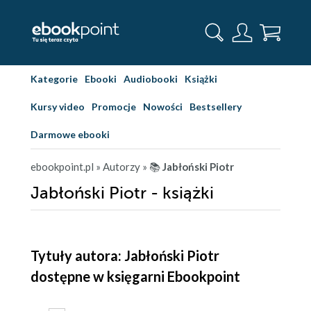
Kategorie
Ebooki
Audiobooki
Książki
Kursy video
Promocje
Nowości
Bestsellery
Darmowe ebooki
ebookpoint.pl
» Autorzy
» 📚
Jabłoński Piotr
Jabłoński Piotr - książki
Tytuły autora: Jabłoński Piotr
dostępne w księgarni Ebookpoint