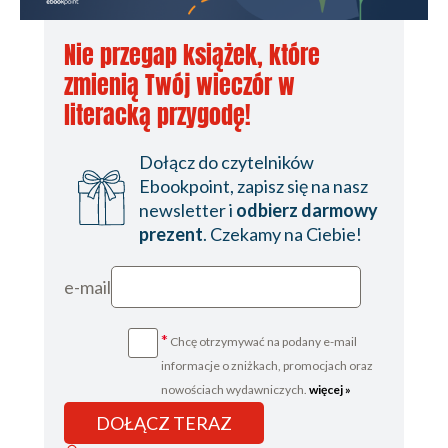
Nie przegap książek, które
zmienią Twój wieczór w
literacką przygodę!
Dołącz do czytelników
Ebookpoint, zapisz się na nasz
newsletter i
odbierz darmowy
prezent
. Czekamy na Ciebie!
e-mail
*
Chcę otrzymywać na podany e-mail
informacje o zniżkach, promocjach oraz
nowościach wydawniczych.
więcej »
DOŁĄCZ TERAZ