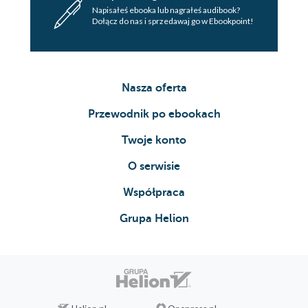
Napisałeś ebooka lub nagrałeś audibook?
Dołącz do nas i sprzedawaj go w Ebookpoint!
Nasza oferta
Przewodnik po ebookach
Twoje konto
O serwisie
Współpraca
Grupa Helion