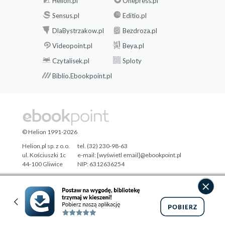
Helion.pl
Onepress.pl
Sensus.pl
Editio.pl
DlaBystrzakow.pl
Bezdroza.pl
Videopoint.pl
Beya.pl
Czytalisek.pl
Sploty
Biblio.Ebookpoint.pl
© Helion 1991-2026
Helion.pl sp. z o.o.
tel. (32) 230-98-63
ul. Kościuszki 1c
e-mail:
[wyświetl email]@ebookpoint.pl
44-100 Gliwice
NIP: 6312636254
Regon: 241989027
Designed with ♥ by
Tonik.pl
Pełna wersja strony »