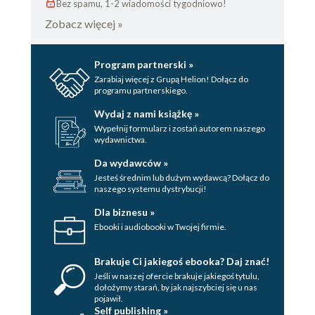
Bez spamu, 1-2 wiadomości tygodniowo!
Zobacz więcej »
Program partnerski »
Zarabiaj więcej z Grupą Helion! Dołącz do
programu partnerskiego.
Wydaj z nami książkę »
Wypełnij formularz i zostań autorem naszego
wydawnictwa.
Da wydawców »
Jesteś średnim lub dużym wydawcą? Dołącz do
naszego systemu dystrybucji!
Dla biznesu »
Ebooki i audiobooki w Twojej firmie.
Brakuje Ci jakiegoś ebooka? Daj znać!
Jeśli w naszej ofercie brakuje jakiegoś tytulu,
dołożymy starań, by jak najszybciej się u nas
pojawił.
Self publishing »