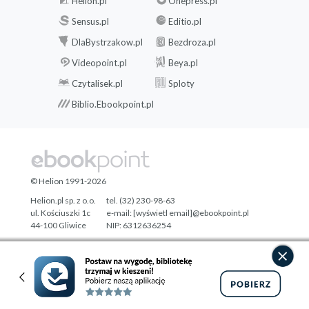
Helion.pl
Onepress.pl
Sensus.pl
Editio.pl
DlaBystrzakow.pl
Bezdroza.pl
Videopoint.pl
Beya.pl
Czytalisek.pl
Sploty
Biblio.Ebookpoint.pl
© Helion 1991-2026
Helion.pl sp. z o.o.
tel. (32) 230-98-63
ul. Kościuszki 1c
e-mail:
[wyświetl email]@ebookpoint.pl
44-100 Gliwice
NIP: 6312636254
Regon: 241989027
Designed with ♥ by
Tonik.pl
Pełna wersja strony »