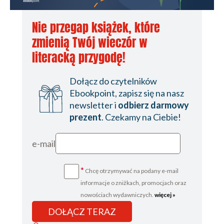
Nie przegap książek, które
zmienią Twój wieczór w
literacką przygodę!
Dołącz do czytelników
Ebookpoint, zapisz się na nasz
newsletter i
odbierz darmowy
prezent
. Czekamy na Ciebie!
e-mail
*
Chcę otrzymywać na podany e-mail
informacje o zniżkach, promocjach oraz
nowościach wydawniczych.
więcej »
DOŁĄCZ TERAZ