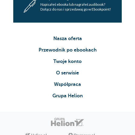
Napisałeś ebooka lub nagrałeś audibook?
Dołącz do nas i sprzedawaj go w Ebookpoint!
Nasza oferta
Przewodnik po ebookach
Twoje konto
O serwisie
Współpraca
Grupa Helion