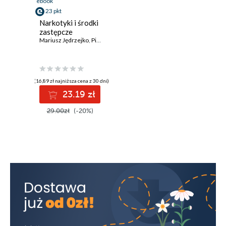
ebook
23 pkt
Narkotyki i środki
zastępcze
Mariusz Jędrzejko
,
Piotr Jabłoński
(16,89 zł najniższa cena z 30 dni)
23.19 zł
29.00zł
(-20%)