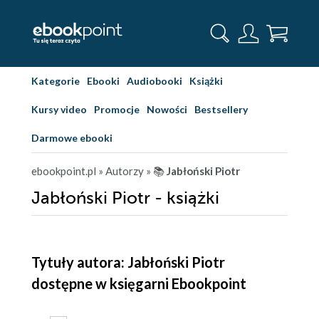
Kategorie
Ebooki
Audiobooki
Książki
Kursy video
Promocje
Nowości
Bestsellery
Darmowe ebooki
ebookpoint.pl
» Autorzy
» 📚
Jabłoński Piotr
Jabłoński Piotr - książki
Tytuły autora: Jabłoński Piotr
dostępne w księgarni Ebookpoint