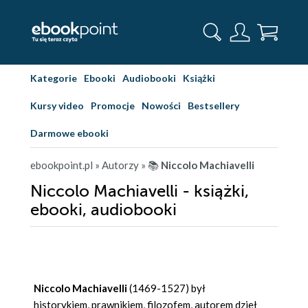
Kategorie
Ebooki
Audiobooki
Książki
Kursy video
Promocje
Nowości
Bestsellery
Darmowe ebooki
ebookpoint.pl
» Autorzy
» 📚
Niccolo Machiavelli
Niccolo Machiavelli - książki,
ebooki, audiobooki
Niccolo Machiavelli
(1469-1527) był
historykiem, prawnikiem, filozofem, autorem dzieł