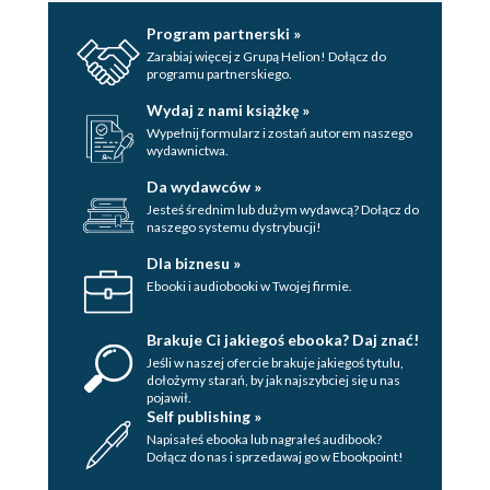
Program partnerski »
Zarabiaj więcej z Grupą Helion! Dołącz do
programu partnerskiego.
Wydaj z nami książkę »
Wypełnij formularz i zostań autorem naszego
wydawnictwa.
Da wydawców »
Jesteś średnim lub dużym wydawcą? Dołącz do
naszego systemu dystrybucji!
Dla biznesu »
Ebooki i audiobooki w Twojej firmie.
Brakuje Ci jakiegoś ebooka? Daj znać!
Jeśli w naszej ofercie brakuje jakiegoś tytulu,
dołożymy starań, by jak najszybciej się u nas
pojawił.
Self publishing »
Napisałeś ebooka lub nagrałeś audibook?
Dołącz do nas i sprzedawaj go w Ebookpoint!