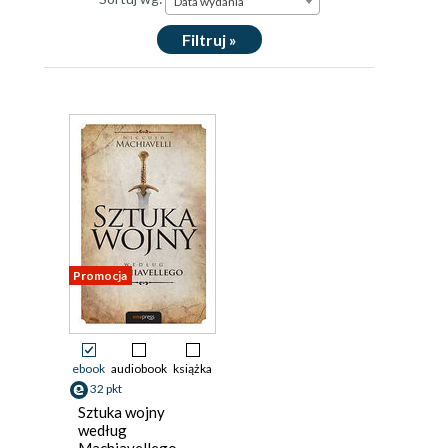
Data wydania
Filtruj »
Promocja
ebook
audiobook
książka
32 pkt
Sztuka wojny
według