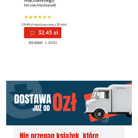
Machiavellego
Niccolo Machiavelli
(29,49 zł najniższa cena z 30 dni)
32.45 zł
59.00zł
(-45%)
Nie przegap książek, które