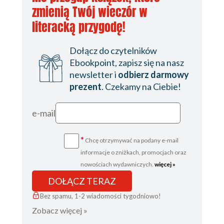
zmienią Twój wieczór w
literacką przygodę!
Dołącz do czytelników
Ebookpoint, zapisz się na nasz
newsletter i
odbierz darmowy
prezent
. Czekamy na Ciebie!
e-mail
*
Chcę otrzymywać na podany e-mail
informacje o zniżkach, promocjach oraz
nowościach wydawniczych.
więcej »
DOŁĄCZ TERAZ
Bez spamu, 1-2 wiadomości tygodniowo!
Zobacz więcej »