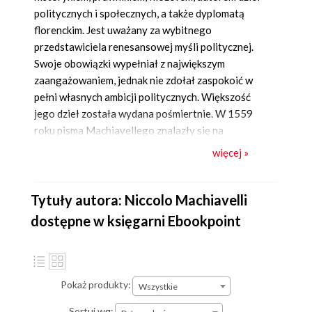
politycznych i społecznych, a także dyplomatą
florenckim. Jest uważany za wybitnego
przedstawiciela renesansowej myśli politycznej.
Swoje obowiązki wypełniał z największym
zaangażowaniem, jednak nie zdołał zaspokoić w
pełni własnych ambicji politycznych. Większość
jego dzieł została wydana pośmiertnie. W 1559
roku pisma Machiavellego znalazły się na
kościelnym indeksie ksiąg zakazanych.
więcej »
Należy zawsze mieć na uwadze cel
Niccolo Machiavelli
Tytuły autora: Niccolo Machiavelli
dostępne w księgarni Ebookpoint
Pokaż produkty:
Wszystkie
Sortuj wg: