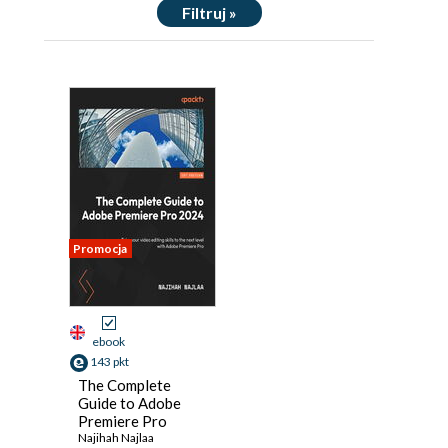
Filtruj »
Promocja
ebook
143 pkt
The Complete
Guide to Adobe
Premiere Pro
2025. Master
Najihah Najlaa