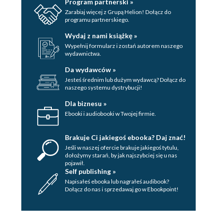
Program partnerski »
Zarabiaj więcej z Grupą Helion! Dołącz do
programu partnerskiego.
Wydaj z nami książkę »
Wypełnij formularz i zostań autorem naszego
wydawnictwa.
Da wydawców »
Jesteś średnim lub dużym wydawcą? Dołącz do
naszego systemu dystrybucji!
Dla biznesu »
Ebooki i audiobooki w Twojej firmie.
Brakuje Ci jakiegoś ebooka? Daj znać!
Jeśli w naszej ofercie brakuje jakiegoś tytulu,
dołożymy starań, by jak najszybciej się u nas
pojawił.
Self publishing »
Napisałeś ebooka lub nagrałeś audibook?
Dołącz do nas i sprzedawaj go w Ebookpoint!