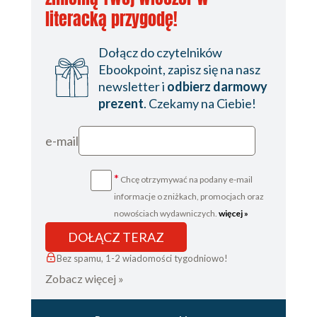
literacką przygodę!
Dołącz do czytelników
Ebookpoint, zapisz się na nasz
newsletter i
odbierz darmowy
prezent
. Czekamy na Ciebie!
e-mail
*
Chcę otrzymywać na podany e-mail
informacje o zniżkach, promocjach oraz
nowościach wydawniczych.
więcej »
DOŁĄCZ TERAZ
Bez spamu, 1-2 wiadomości tygodniowo!
Zobacz więcej »