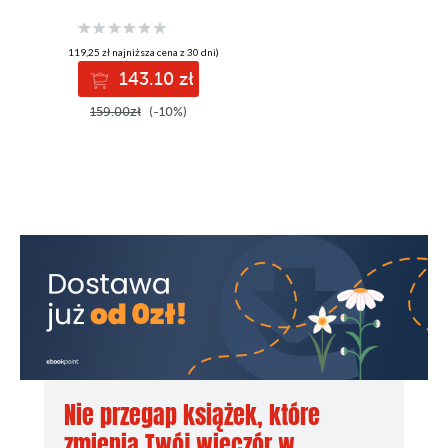
video editing with
expert tips,
techniques, and
(119,25 zł najniższa cena z 30 dni)
workflows
143.10 zł
159.00zł
(-10%)
Nie przegap książek, które
zmienią Twój wieczór w