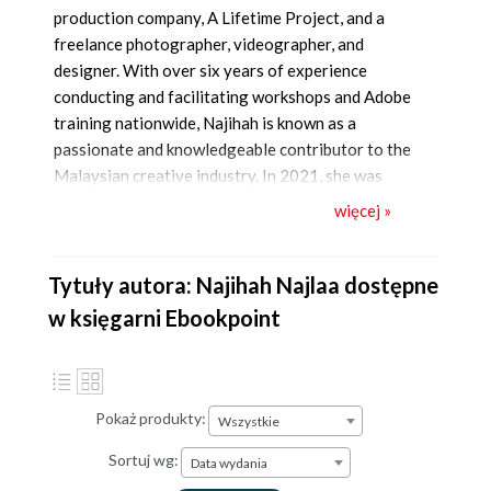
production company, A Lifetime Project, and a
freelance photographer, videographer, and
designer. With over six years of experience
conducting and facilitating workshops and Adobe
training nationwide, Najihah is known as a
passionate and knowledgeable contributor to the
Malaysian creative industry. In 2021, she was
invited to speak at Adobe Max and is currently
więcej »
managing her own company while providing
comprehensive, high-quality training in Adobe
media products, photography, and videography
Tytuły autora: Najihah Najlaa dostępne
for corporate and private sectors.
w księgarni Ebookpoint
Pokaż produkty:
Wszystkie
Sortuj wg:
Data wydania