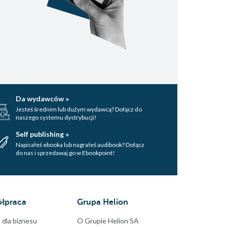
Da wydawców »
Jesteś średnim lub dużym wydawcą? Dołącz do
naszego systemu dystrybucji!
Self publishing »
Napisałeś ebooka lub nagrałeś audibook? Dołącz
do nas i sprzedawaj go w Ebookpoint!
łpraca
Grupa Helion
 dla biznesu
O Grupie Helion SA