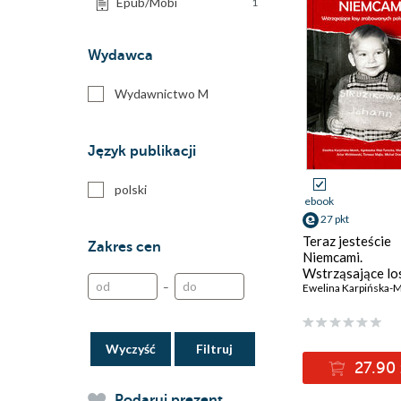
Epub/Mobi
1
Wydawca
Wydawnictwo M
Język publikacji
polski
ebook
27 pkt
Teraz jesteście
Zakres cen
Niemcami.
Wstrząsające lo
–
zrabowanych pol
Ewelina Karpińska-
dzieci
Wyczyść
27.90 
Podaruj prezent