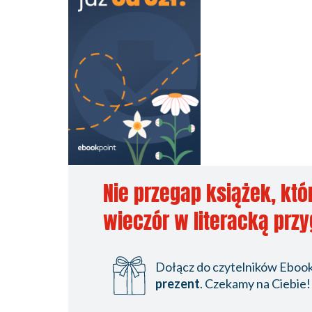
Nie przegap książek, któ
wieczór w literacką prz
Dołącz do czytelników Ebookp
prezent
. Czekamy na Ciebie!