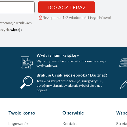
DOŁĄCZ TERAZ
Bez spamu, 1-2 wiadomości tygodniowo!
nformacje o zniżkach,
iczych.
więcej »
Wydaj z nami książkę »
Wypełnij formularz i zostań autorem naszego
wydawnictwa.
Brakuje Ci jakiegoś ebooka? Daj znać!
Jeśli w naszej ofercie brakuje jakiegoś tytulu,
dołożymy starań, by jak najszybciej się u nas
pojawił.
Twoje konto
O serwisie
Wspó
Logowanie
Kontakt
Strefa