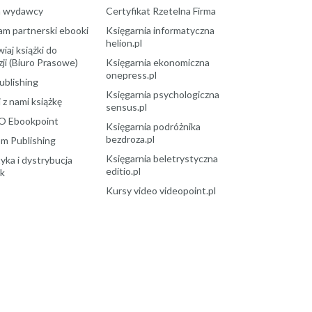
a wydawcy
Certyfikat Rzetelna Firma
am partnerski ebooki
Księgarnia informatyczna
helion.pl
aj książki do
ji (Biuro Prasowe)
Księgarnia ekonomiczna
onepress.pl
ublishing
Księgarnia psychologiczna
 z nami książkę
sensus.pl
O Ebookpoint
Księgarnia podróżnika
bezdroza.pl
m Publishing
Księgarnia beletrystyczna
yka i dystrybucja
editio.pl
ek
Kursy video videopoint.pl