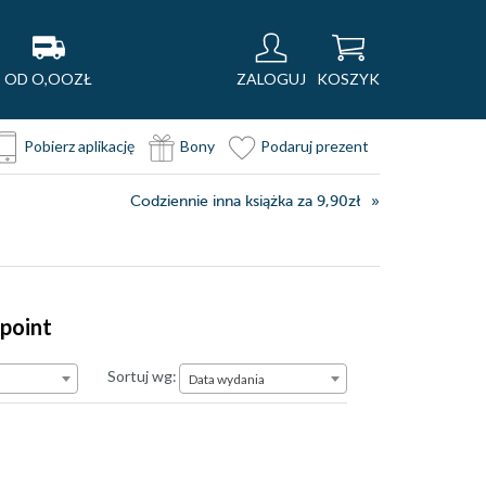
OD O,OOZŁ
ZALOGUJ
KOSZYK
Pobierz aplikację
Bony
Podaruj prezent
Codziennie inna książka za 9,90zł
kpoint
Data wydania
Sortuj wg:
Data wydania