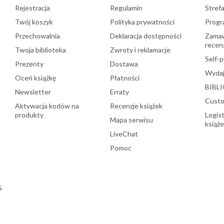
Rejestracja
Regulamin
Stref
Twój koszyk
Polityka prywatności
Progr
Przechowalnia
Deklaracja dostępności
Zamawi
recenz
Twoja biblioteka
Zwroty i reklamacje
Self-p
Prezenty
Dostawa
Wydaj
Oceń książkę
Płatności
BIBLI
Newsletter
Erraty
Custo
Aktywacja kodów na
Recenzje książek
produkty
Logist
Mapa serwisu
książ
LiveChat
Pomoc
S