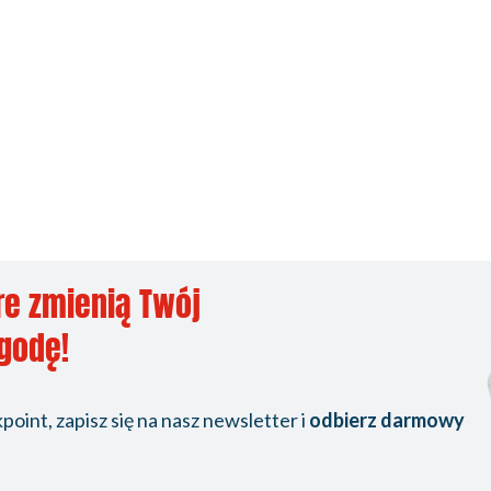
re zmienią Twój
ygodę!
oint, zapisz się na nasz newsletter i
odbierz darmowy