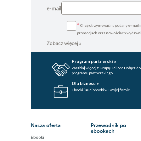
e-mail
*
Chcę otrzymywać na podany e-mail i
promocjach oraz nowościach wydawn
Zobacz więcej »
Program partnerski »
Zarabiaj więcej z Grupą Helion! Dołącz do
programu partnerskiego.
Dla biznesu »
Ebooki i audiobooki w Twojej firmie.
Nasza oferta
Przewodnik po
ebookach
Ebooki