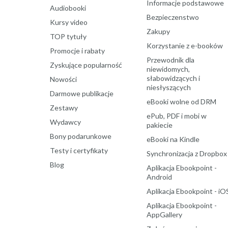
Informacje podstawowe
Audiobooki
Bezpieczenstwo
Kursy video
Zakupy
TOP tytuły
Korzystanie z e-booków
Promocje i rabaty
Przewodnik dla
Zyskujące popularność
niewidomych,
słabowidzących i
Nowości
niesłyszących
Darmowe publikacje
eBooki wolne od DRM
Zestawy
ePub, PDF i mobi w
Wydawcy
pakiecie
Bony podarunkowe
eBooki na Kindle
Testy i certyfikaty
Synchronizacja z Dropbox
Blog
Aplikacja Ebookpoint -
Android
Aplikacja Ebookpoint - iO
Aplikacja Ebookpoint -
AppGallery