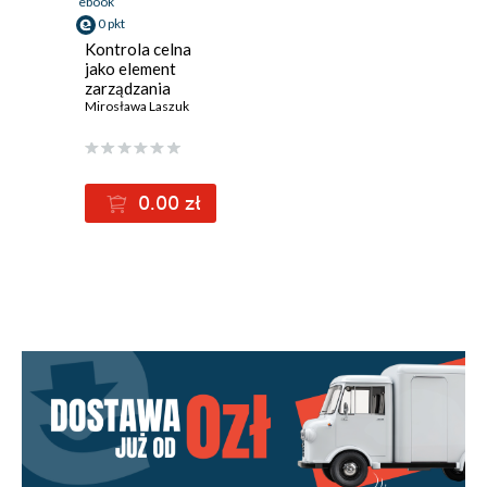
ebook
0 pkt
Kontrola celna
jako element
zarządzania
międzynarodowym
Mirosława Laszuk
obrotem
towarowym
0.00 zł