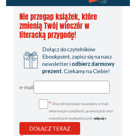
Nie przegap książek, które
zmienią Twój wieczór w
literacką przygodę!
Dołącz do czytelników
Ebookpoint, zapisz się na nasz
newsletter i
odbierz darmowy
prezent
. Czekamy na Ciebie!
e-mail
*
Chcę otrzymywać na podany e-mail
informacje o zniżkach, promocjach oraz
nowościach wydawniczych.
więcej »
DOŁĄCZ TERAZ