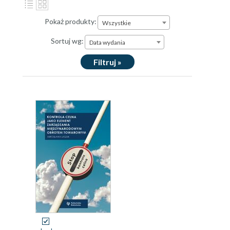
Pokaż produkty:
Wszystkie
Sortuj wg:
Data wydania
Filtruj »