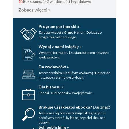
Bez spamu, 1-2 wiadomości tygodniowo!
Zobacz więcej »
Program partnerski »
Zarabiaj więcej z Grupą Helion! Dołącz do
programu partnerskiego.
Wydaj z nami książkę »
Wypełnij formularz i zostań autorem naszego
wydawnictwa.
Da wydawców »
Jesteś średnim lub dużym wydawcą? Dołącz do
naszego systemu dystrybucji!
Dla biznesu »
Ebooki i audiobooki w Twojej firmie.
Brakuje Ci jakiegoś ebooka? Daj znać!
Jeśli w naszej ofercie brakuje jakiegoś tytulu,
dołożymy starań, by jak najszybciej się u nas
pojawił.
Self publishing »