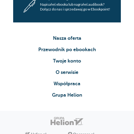
Napisałeś ebooka lub nagrałeś audibook?
Dołącz do nas i sprzedawaj go w Ebookpoint!
Nasza oferta
Przewodnik po ebookach
Twoje konto
O serwisie
Współpraca
Grupa Helion