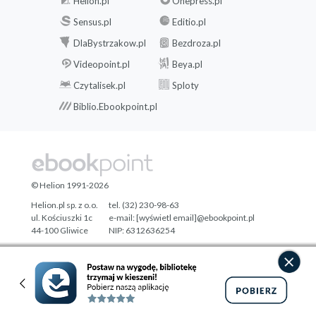
Helion.pl
Onepress.pl
Sensus.pl
Editio.pl
DlaBystrzakow.pl
Bezdroza.pl
Videopoint.pl
Beya.pl
Czytalisek.pl
Sploty
Biblio.Ebookpoint.pl
© Helion 1991-2026
Helion.pl sp. z o.o.
tel. (32) 230-98-63
ul. Kościuszki 1c
e-mail:
[wyświetl email]@ebookpoint.pl
44-100 Gliwice
NIP: 6312636254
Regon: 241989027
Designed with ♥ by
Tonik.pl
Pełna wersja strony »