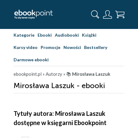
Kategorie
Ebooki
Audiobooki
Książki
Kursy video
Promocje
Nowości
Bestsellery
Darmowe ebooki
ebookpoint.pl
» Autorzy
» 📚
Mirosława Laszuk
Mirosława Laszuk - ebooki
Tytuły autora: Mirosława Laszuk
dostępne w księgarni Ebookpoint