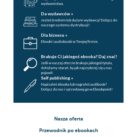
wydawnictwa.
Da wydawców »
Jesteś średnim lub dużym wydawcą? Dołącz do
naszego systemu dystrybucji!
Dla biznesu »
Ebooki i audiobooki w Twojej firmie.
Brakuje Ci jakiegoś ebooka? Daj znać!
Jeśli w naszej ofercie brakuje jakiegoś tytulu,
dołożymy starań, by jak najszybciej się u nas
pojawił.
Self publishing »
Napisałeś ebooka lub nagrałeś audibook?
Dołącz do nas i sprzedawaj go w Ebookpoint!
Nasza oferta
Przewodnik po ebookach