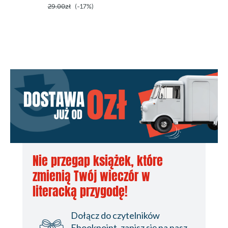
29.00zł
(-17%)
Nie przegap książek, które
zmienią Twój wieczór w
literacką przygodę!
Dołącz do czytelników
Ebookpoint, zapisz się na nasz