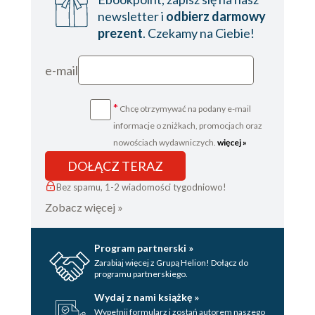
newsletter i
odbierz darmowy
prezent
. Czekamy na Ciebie!
e-mail
*
Chcę otrzymywać na podany e-mail
informacje o zniżkach, promocjach oraz
nowościach wydawniczych.
więcej »
DOŁĄCZ TERAZ
Bez spamu, 1-2 wiadomości tygodniowo!
Zobacz więcej »
Program partnerski »
Zarabiaj więcej z Grupą Helion! Dołącz do
programu partnerskiego.
Wydaj z nami książkę »
Wypełnij formularz i zostań autorem naszego