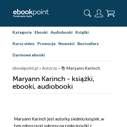
Kategorie
Ebooki
Audiobooki
Książki
Kursy video
Promocje
Nowości
Bestsellery
Darmowe ebooki
ebookpoint.pl
» Autorzy
» 📚
Maryann Karinch
Maryann Karinch - książki,
ebooki, audiobooki
Maryann Karinch jest autorką siedmiu książek, w
tym odnoszącej sukcesy na rynku książki z