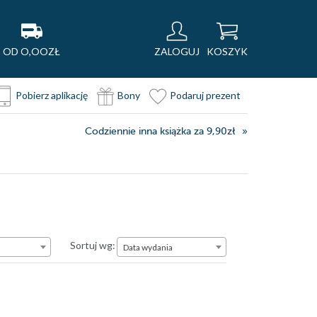
OD O,OOZŁ
ZALOGUJ
KOSZYK
Pobierz aplikację
Bony
Podaruj prezent
Codziennie inna książka za 9,90zł
Data wydania
Sortuj wg:
Data wydania