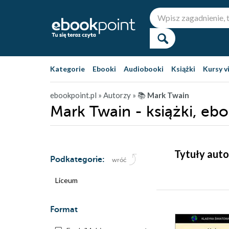
Kategorie
Ebooki
Audiobooki
Książki
Kursy v
ebookpoint.pl
» Autorzy
» 📚
Mark Twain
Mark Twain - książki, eb
Tytuły auto
Podkategorie:
wróć
Liceum
Format