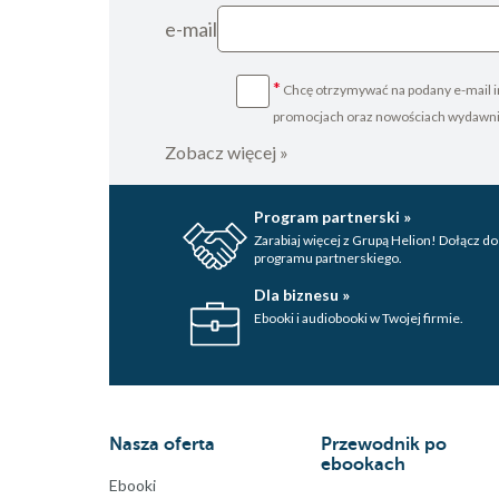
e-mail
*
Chcę otrzymywać na podany e-mail i
promocjach oraz nowościach wydawn
Zobacz więcej »
Program partnerski »
Zarabiaj więcej z Grupą Helion! Dołącz do
programu partnerskiego.
Dla biznesu »
Ebooki i audiobooki w Twojej firmie.
Nasza oferta
Przewodnik po
ebookach
Ebooki