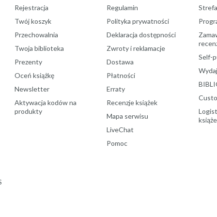
Rejestracja
Regulamin
Stref
Twój koszyk
Polityka prywatności
Progr
Przechowalnia
Deklaracja dostępności
Zamawi
recenz
Twoja biblioteka
Zwroty i reklamacje
Self-p
Prezenty
Dostawa
Wydaj
Oceń książkę
Płatności
BIBLI
Newsletter
Erraty
Custo
Aktywacja kodów na
Recenzje książek
produkty
Logist
Mapa serwisu
książ
LiveChat
Pomoc
S