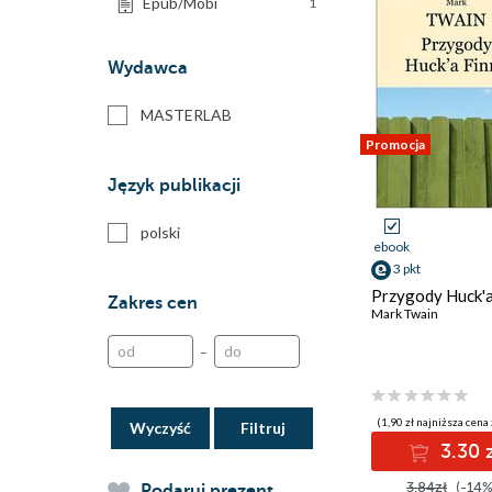
Epub/Mobi
1
Wydawca
MASTERLAB
Promocja
Język publikacji
polski
ebook
3 pkt
Przygody Huck'a
Zakres cen
Mark Twain
–
(1,90 zł najniższa cena 
Wyczyść
3.30 
3.84zł
(-14%
Podaruj prezent