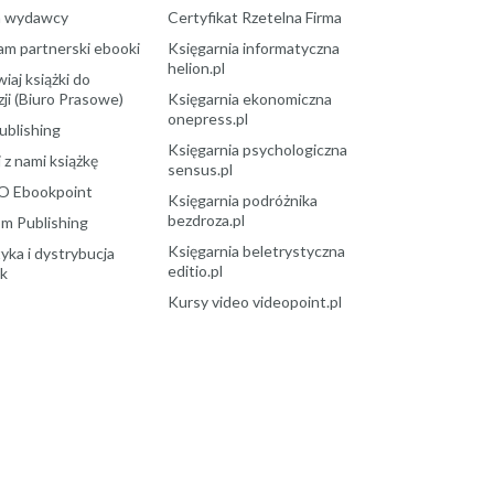
a wydawcy
Certyfikat Rzetelna Firma
am partnerski ebooki
Księgarnia informatyczna
helion.pl
aj książki do
ji (Biuro Prasowe)
Księgarnia ekonomiczna
onepress.pl
ublishing
Księgarnia psychologiczna
 z nami książkę
sensus.pl
O Ebookpoint
Księgarnia podróżnika
bezdroza.pl
m Publishing
Księgarnia beletrystyczna
yka i dystrybucja
editio.pl
ek
Kursy video videopoint.pl