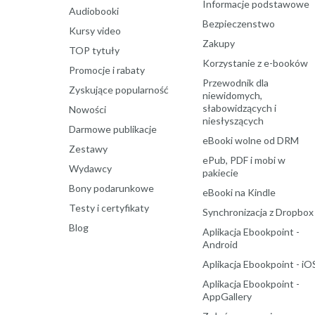
Informacje podstawowe
Audiobooki
Bezpieczenstwo
Kursy video
Zakupy
TOP tytuły
Korzystanie z e-booków
Promocje i rabaty
Przewodnik dla
Zyskujące popularność
niewidomych,
słabowidzących i
Nowości
niesłyszących
Darmowe publikacje
eBooki wolne od DRM
Zestawy
ePub, PDF i mobi w
Wydawcy
pakiecie
Bony podarunkowe
eBooki na Kindle
Testy i certyfikaty
Synchronizacja z Dropbox
Blog
Aplikacja Ebookpoint -
Android
Aplikacja Ebookpoint - iO
Aplikacja Ebookpoint -
AppGallery