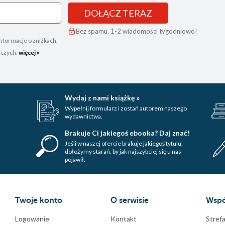
DOŁĄCZ TERAZ
Bez spamu, 1-2 wiadomości tygodniowo!
nformacje o zniżkach,
iczych.
więcej »
Wydaj z nami książkę »
Wypełnij formularz i zostań autorem naszego
wydawnictwa.
Brakuje Ci jakiegoś ebooka? Daj znać!
Jeśli w naszej ofercie brakuje jakiegoś tytulu,
dołożymy starań, by jak najszybciej się u nas
pojawił.
Twoje konto
O serwisie
Wspó
Logowanie
Kontakt
Strefa