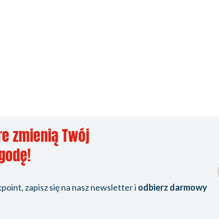
re zmienią Twój
ygodę!
oint, zapisz się na nasz newsletter i
odbierz darmowy