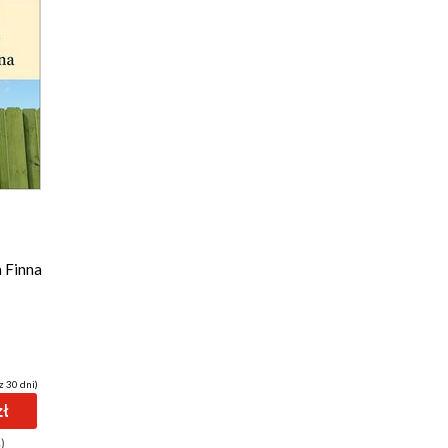
 Finna
z 30 dni)
zł
)