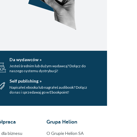
Da wydawców »
Jesteś średnim lub dużym wydawcą? Dołącz do
naszego systemu dystrybucji!
Self publishing »
Napisałeś ebooka lub nagrałeś audibook? Dołącz
do nas i sprzedawaj go w Ebookpoint!
łpraca
Grupa Helion
 dla biznesu
O Grupie Helion SA