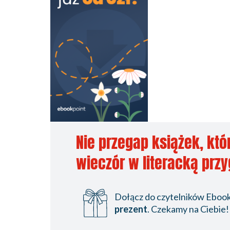
Nie przegap książek, któ
wieczór w literacką prz
Dołącz do czytelników Ebookp
prezent
. Czekamy na Ciebie!