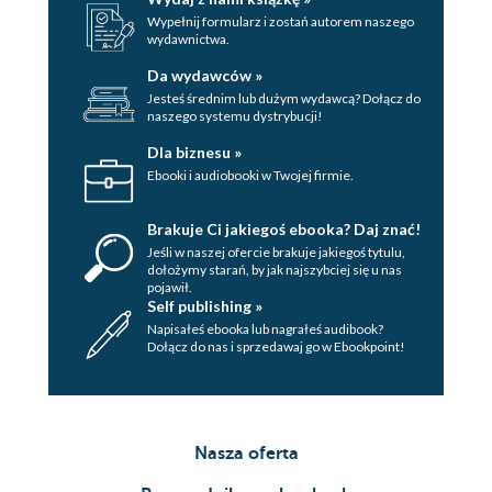
Wypełnij formularz i zostań autorem naszego
wydawnictwa.
Da wydawców »
Jesteś średnim lub dużym wydawcą? Dołącz do
naszego systemu dystrybucji!
Dla biznesu »
Ebooki i audiobooki w Twojej firmie.
Brakuje Ci jakiegoś ebooka? Daj znać!
Jeśli w naszej ofercie brakuje jakiegoś tytulu,
dołożymy starań, by jak najszybciej się u nas
pojawił.
Self publishing »
Napisałeś ebooka lub nagrałeś audibook?
Dołącz do nas i sprzedawaj go w Ebookpoint!
Nasza oferta