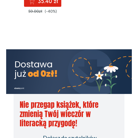
35.40 zł
59.00zł
(-40%)
Nie przegap książek, które
zmienią Twój wieczór w
literacką przygodę!
Dołącz do czytelników