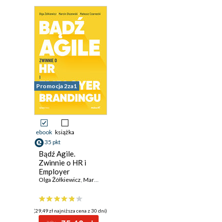
Promocja 2za1
ebook
książka
35 pkt
Bądź Agile.
Zwinnie o HR i
Employer
Brandingu
Olga Żółkiewicz
,
Marcin Olszewski_
,
Mateusz Czarnecki
(29,49 zł najniższa cena z 30 dni)