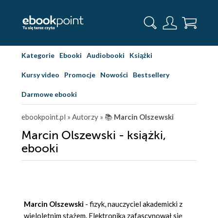
Kategorie
Ebooki
Audiobooki
Książki
Kursy video
Promocje
Nowości
Bestsellery
Darmowe ebooki
ebookpoint.pl
» Autorzy
» 📚
Marcin Olszewski
Marcin Olszewski - książki,
ebooki
Marcin Olszewski
- fizyk, nauczyciel akademicki z
wieloletnim stażem. Elektroniką zafascynował się