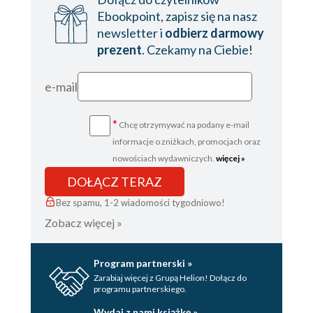
Ebookpoint, zapisz się na nasz
newsletter i
odbierz darmowy
prezent
. Czekamy na Ciebie!
e-mail
*
Chcę otrzymywać na podany e-mail
informacje o zniżkach, promocjach oraz
nowościach wydawniczych.
więcej »
DOŁĄCZ TERAZ
Bez spamu, 1-2 wiadomości tygodniowo!
Zobacz więcej »
Program partnerski »
Zarabiaj więcej z Grupą Helion! Dołącz do
programu partnerskiego.
Wydaj z nami książkę »