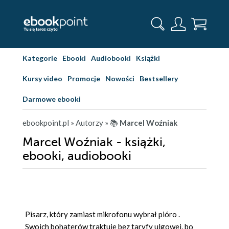
Kategorie
Ebooki
Audiobooki
Książki
Kursy video
Promocje
Nowości
Bestsellery
Darmowe ebooki
ebookpoint.pl
» Autorzy
» 📚
Marcel Woźniak
Marcel Woźniak - książki,
ebooki, audiobooki
Pisarz, który zamiast mikrofonu wybrał pióro .
Swoich bohaterów traktuje bez taryfy ulgowej, bo