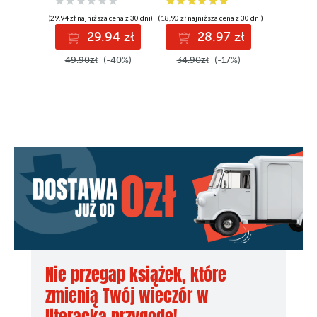
(29,94 zł najniższa cena z 30 dni)
(18,90 zł najniższa cena z 30 dni)
29.94 zł
28.97 zł
49.90zł
(-40%)
34.90zł
(-17%)
Nie przegap książek, które
zmienią Twój wieczór w
literacką przygodę!