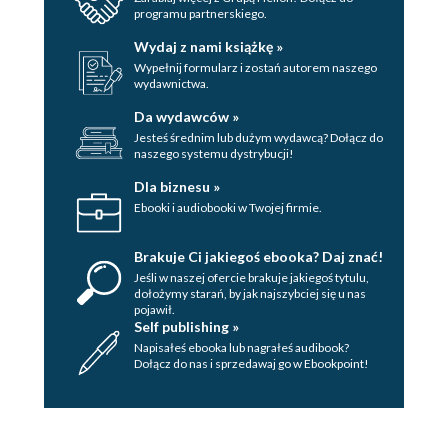
programu partnerskiego.
Wydaj z nami książkę »
Wypełnij formularz i zostań autorem naszego
wydawnictwa.
Da wydawców »
Jesteś średnim lub dużym wydawcą? Dołącz do
naszego systemu dystrybucji!
Dla biznesu »
Ebooki i audiobooki w Twojej firmie.
Brakuje Ci jakiegoś ebooka? Daj znać!
Jeśli w naszej ofercie brakuje jakiegoś tytulu,
dołożymy starań, by jak najszybciej się u nas
pojawił.
Self publishing »
Napisałeś ebooka lub nagrałeś audibook?
Dołącz do nas i sprzedawaj go w Ebookpoint!