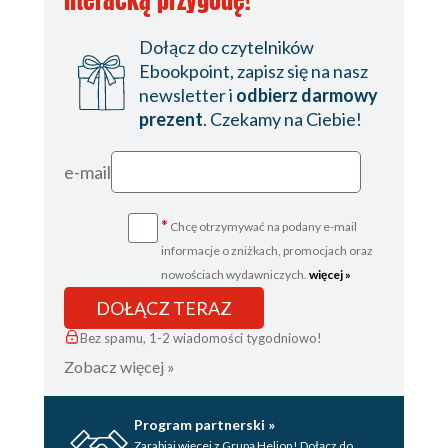
Dołącz do czytelników
Ebookpoint, zapisz się na nasz
newsletter i
odbierz darmowy
prezent
. Czekamy na Ciebie!
e-mail
*
Chcę otrzymywać na podany e-mail
informacje o zniżkach, promocjach oraz
nowościach wydawniczych.
więcej »
DOŁĄCZ TERAZ
Bez spamu, 1-2 wiadomości tygodniowo!
Zobacz więcej »
Program partnerski »
Zarabiaj więcej z Grupą Helion! Dołącz do