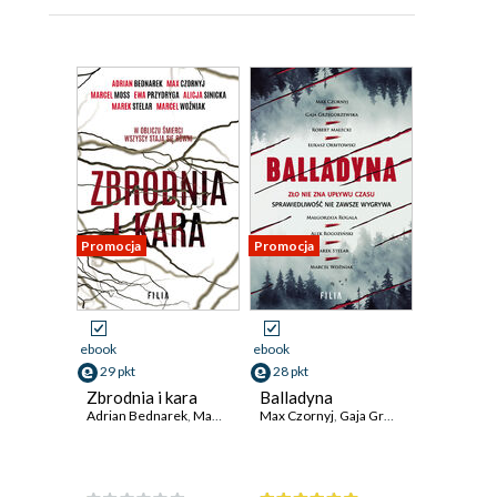
Promocja
Promocja
ebook
ebook
29 pkt
28 pkt
Zbrodnia i kara
Balladyna
Adrian Bednarek
,
Max Czornyj
Max Czornyj
,
Marcel Moss
,
Gaja Grzegorzewska
,
Ewa Przydryga
,
Marek S
,
Robe