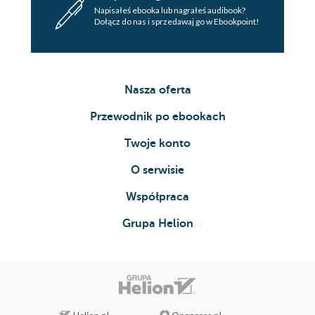
Napisałeś ebooka lub nagrałeś audibook?
Dołącz do nas i sprzedawaj go w Ebookpoint!
Nasza oferta
Przewodnik po ebookach
Twoje konto
O serwisie
Współpraca
Grupa Helion