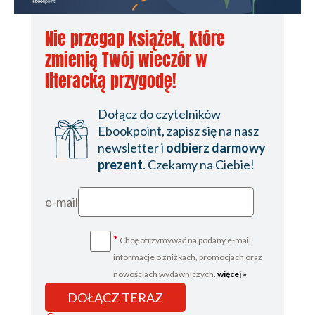
Nie przegap książek, które
zmienią Twój wieczór w
literacką przygodę!
Dołącz do czytelników
Ebookpoint, zapisz się na nasz
newsletter i
odbierz darmowy
prezent
. Czekamy na Ciebie!
e-mail
*
Chcę otrzymywać na podany e-mail
informacje o zniżkach, promocjach oraz
nowościach wydawniczych.
więcej »
DOŁĄCZ TERAZ