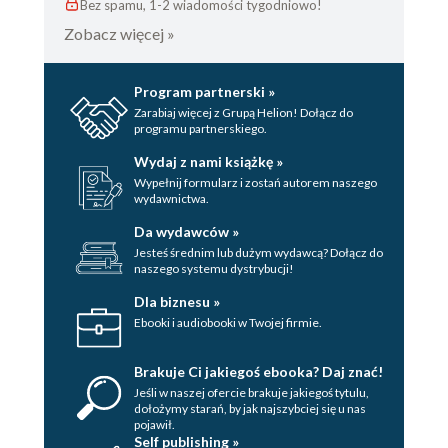
Bez spamu, 1-2 wiadomości tygodniowo!
Zobacz więcej »
Program partnerski »
Zarabiaj więcej z Grupą Helion! Dołącz do
programu partnerskiego.
Wydaj z nami książkę »
Wypełnij formularz i zostań autorem naszego
wydawnictwa.
Da wydawców »
Jesteś średnim lub dużym wydawcą? Dołącz do
naszego systemu dystrybucji!
Dla biznesu »
Ebooki i audiobooki w Twojej firmie.
Brakuje Ci jakiegoś ebooka? Daj znać!
Jeśli w naszej ofercie brakuje jakiegoś tytulu,
dołożymy starań, by jak najszybciej się u nas
pojawił.
Self publishing »