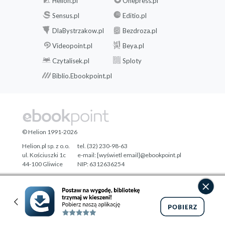
Helion.pl
Onepress.pl
Sensus.pl
Editio.pl
DlaBystrzakow.pl
Bezdroza.pl
Videopoint.pl
Beya.pl
Czytalisek.pl
Sploty
Biblio.Ebookpoint.pl
© Helion 1991-2026
Helion.pl sp. z o.o.
tel. (32) 230-98-63
ul. Kościuszki 1c
e-mail:
[wyświetl email]@ebookpoint.pl
44-100 Gliwice
NIP: 6312636254
Regon: 241989027
Designed with ♥ by
Tonik.pl
Pełna wersja strony »