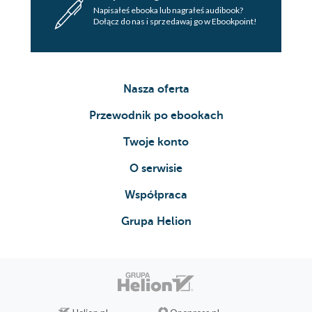
Napisałeś ebooka lub nagrałeś audibook?
Dołącz do nas i sprzedawaj go w Ebookpoint!
Nasza oferta
Przewodnik po ebookach
Twoje konto
O serwisie
Współpraca
Grupa Helion