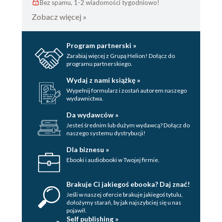
Bez spamu, 1-2 wiadomości tygodniowo!
Zobacz więcej »
Program partnerski »
Zarabiaj więcej z Grupą Helion! Dołącz do
programu partnerskiego.
Wydaj z nami książkę »
Wypełnij formularz i zostań autorem naszego
wydawnictwa.
Da wydawców »
Jesteś średnim lub dużym wydawcą? Dołącz do
naszego systemu dystrybucji!
Dla biznesu »
Ebooki i audiobooki w Twojej firmie.
Brakuje Ci jakiegoś ebooka? Daj znać!
Jeśli w naszej ofercie brakuje jakiegoś tytulu,
dołożymy starań, by jak najszybciej się u nas
pojawił.
Self publishing »