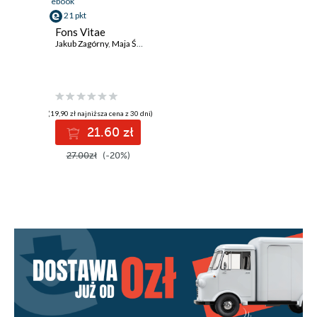
ebook
21 pkt
Fons Vitae
Jakub Zagórny
,
Maja Święch
(19,90 zł najniższa cena z 30 dni)
21.60 zł
27.00zł
(-20%)