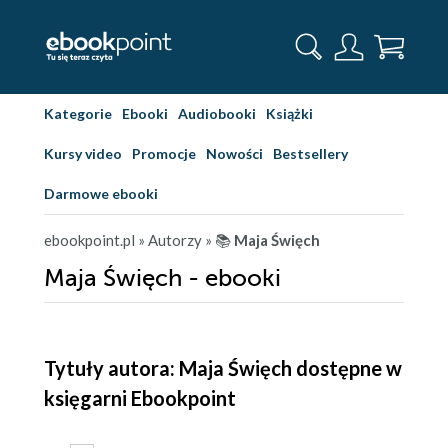
Kategorie
Ebooki
Audiobooki
Książki
Kursy video
Promocje
Nowości
Bestsellery
Darmowe ebooki
ebookpoint.pl
» Autorzy
» 📚
Maja Święch
Maja Święch - ebooki
Tytuły autora: Maja Święch dostępne w
księgarni Ebookpoint