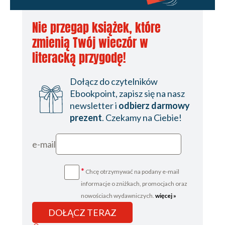
Nie przegap książek, które
zmienią Twój wieczór w
literacką przygodę!
Dołącz do czytelników
Ebookpoint, zapisz się na nasz
newsletter i
odbierz darmowy
prezent
. Czekamy na Ciebie!
e-mail
*
Chcę otrzymywać na podany e-mail
informacje o zniżkach, promocjach oraz
nowościach wydawniczych.
więcej »
DOŁĄCZ TERAZ