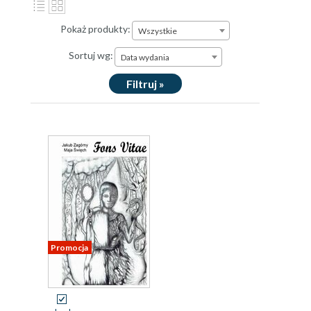
Pokaż produkty:
Wszystkie
Sortuj wg:
Data wydania
Filtruj »
Promocja