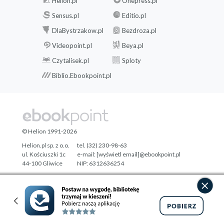
Helion.pl
Onepress.pl
Sensus.pl
Editio.pl
DlaBystrzakow.pl
Bezdroza.pl
Videopoint.pl
Beya.pl
Czytalisek.pl
Sploty
Biblio.Ebookpoint.pl
© Helion 1991-2026
Helion.pl sp. z o.o.
tel. (32) 230-98-63
ul. Kościuszki 1c
e-mail:
[wyświetl email]@ebookpoint.pl
44-100 Gliwice
NIP: 6312636254
Regon: 241989027
Designed with ♥ by
Tonik.pl
Pełna wersja strony »