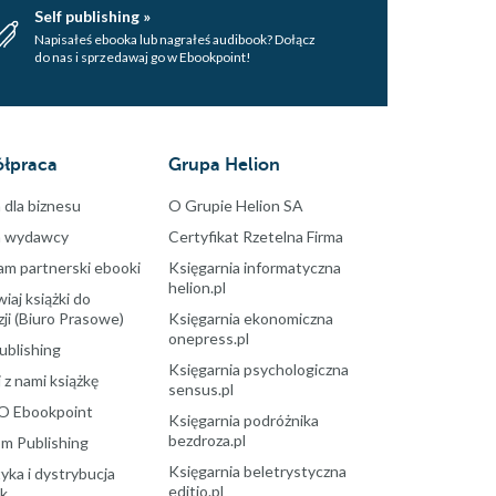
Self publishing »
Napisałeś ebooka lub nagrałeś audibook? Dołącz
do nas i sprzedawaj go w Ebookpoint!
łpraca
Grupa Helion
 dla biznesu
O Grupie Helion SA
a wydawcy
Certyfikat Rzetelna Firma
am partnerski ebooki
Księgarnia informatyczna
helion.pl
aj książki do
ji (Biuro Prasowe)
Księgarnia ekonomiczna
onepress.pl
ublishing
Księgarnia psychologiczna
 z nami książkę
sensus.pl
O Ebookpoint
Księgarnia podróżnika
bezdroza.pl
m Publishing
Księgarnia beletrystyczna
yka i dystrybucja
editio.pl
ek