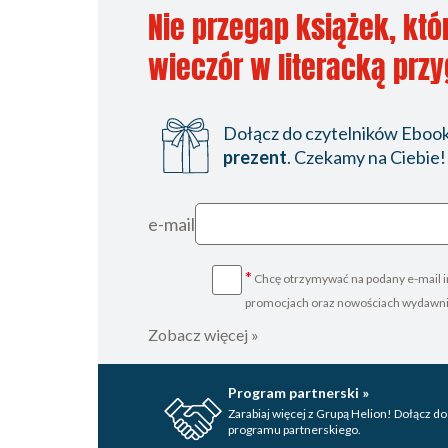
Nie przegap książek, któ
wieczór w literacką prz
Dołącz do czytelników Ebookp
prezent
. Czekamy na Ciebie!
e-mail
*
Chcę otrzymywać na podany e-mail i
promocjach oraz nowościach wydawn
Zobacz więcej »
Program partnerski »
Zarabiaj więcej z Grupą Helion! Dołącz do
programu partnerskiego.