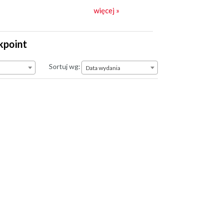
więcej »
kpoint
Data wydania
Sortuj wg:
Data wydania