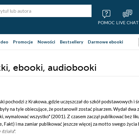
POMOC
LIVE CHAT
ideo
Promocje
Nowości
Bestsellery
Darmowe ebooki
żki, ebooki, audiobooki
ki pochodzi z Krakowa, gdzie uczęszczał do szkół podstawowych i śr
e były na tyle obiecujące, że postanowił zostać pisarzem. Wydał dwa
oki, wymalować wszystko" (2001). Z czasem zaczął publikować bez lik
ie, Fakt) i ma zamiar publikować jeszcze więcej za motto swego życia
działa".