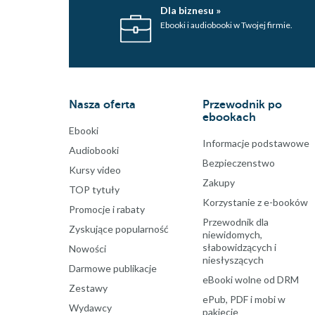
Dla biznesu »
Ebooki i audiobooki w Twojej firmie.
Nasza oferta
Przewodnik po
ebookach
Ebooki
Informacje podstawowe
Audiobooki
Bezpieczenstwo
Kursy video
Zakupy
TOP tytuły
Korzystanie z e-booków
Promocje i rabaty
Przewodnik dla
Zyskujące popularność
niewidomych,
słabowidzących i
Nowości
niesłyszących
Darmowe publikacje
eBooki wolne od DRM
Zestawy
ePub, PDF i mobi w
Wydawcy
pakiecie