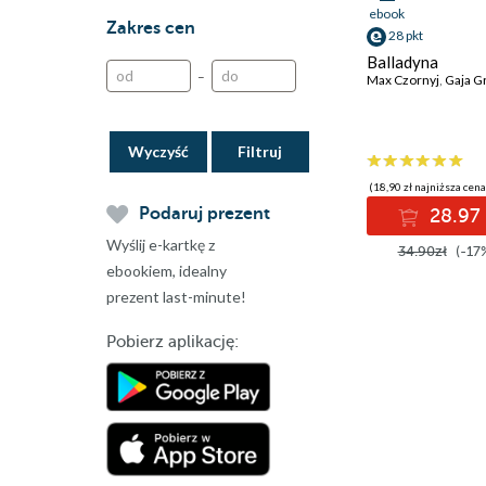
ebook
Zakres cen
28 pkt
Balladyna
–
Max Czornyj
,
Gaja Grze
Wyczyść
(18,90 zł najniższa cena
Podaruj prezent
28.97 
Wyślij e-kartkę z
34.90zł
(-17
ebookiem, idealny
prezent last-minute!
Pobierz aplikację: