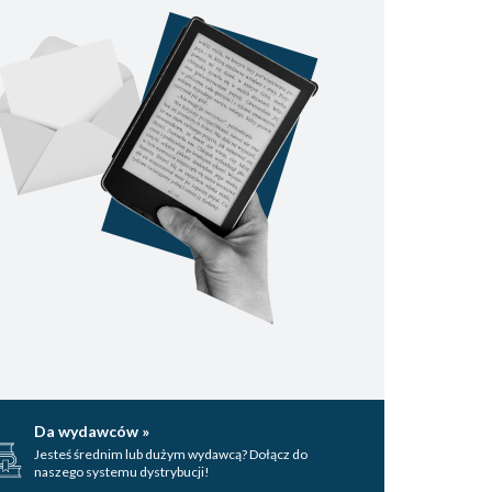
Da wydawców »
Jesteś średnim lub dużym wydawcą? Dołącz do
naszego systemu dystrybucji!