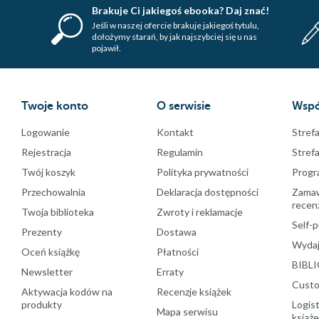
Brakuje Ci jakiegoś ebooka? Daj znać!
Jeśli w naszej ofercie brakuje jakiegoś tytulu,
dołożymy starań, by jak najszybciej się u nas
pojawił.
Twoje konto
O serwisie
Wspó
Logowanie
Kontakt
Strefa
Rejestracja
Regulamin
Stref
Twój koszyk
Polityka prywatności
Progr
Przechowalnia
Deklaracja dostępności
Zamawi
recenz
Twoja biblioteka
Zwroty i reklamacje
Self-p
Prezenty
Dostawa
Wydaj
Oceń książkę
Płatności
BIBLI
Newsletter
Erraty
Custo
Aktywacja kodów na
Recenzje książek
produkty
Logist
Mapa serwisu
książ