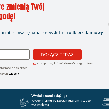
re zmienią Twój
ygodę!
oint, zapisz się na nasz newsletter i
odbierz darmowy
DOŁĄCZ TERAZ
Bez spamu, 1-2 wiadomości tygodniowo!
nformacje o zniżkach,
iczych.
więcej »
Wydaj z nami książkę »
Wypełnij formularz i zostań autorem naszego
wydawnictwa.