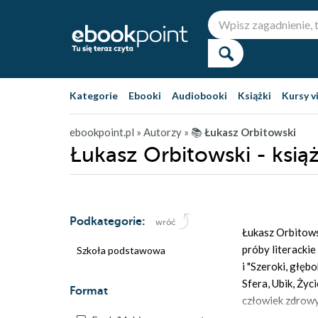
Kategorie
Ebooki
Audiobooki
Książki
Kursy v
ebookpoint.pl
» Autorzy
» 📚
Łukasz Orbitowski
Łukasz Orbitowski - ksią
Podkategorie:
wróć
Łukasz Orbitows
próby literacki
Szkoła podstawowa
i "Szeroki, głęb
Sfera, Ubik, Życ
Format
człowiek zdrowy 