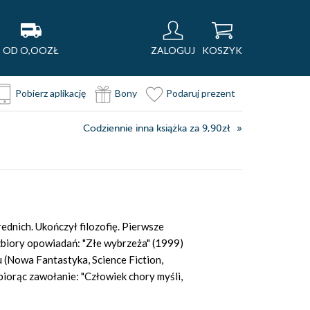
OD O,OOZŁ
ZALOGUJ
KOSZYK
Pobierz aplikację
Bony
Podaruj prezent
Codziennie inna książka za 9,90zł
ednich. Ukończył filozofię. Pierwsze
 zbiory opowiadań: "Złe wybrzeża" (1999)
u (Nowa Fantastyka, Science Fiction,
 biorąc zawołanie: "Człowiek chory myśli,