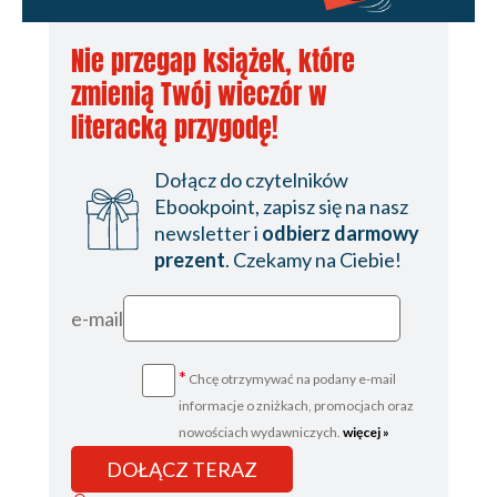
Nie przegap książek, które
zmienią Twój wieczór w
literacką przygodę!
Dołącz do czytelników
Ebookpoint, zapisz się na nasz
newsletter i
odbierz darmowy
prezent
. Czekamy na Ciebie!
e-mail
*
Chcę otrzymywać na podany e-mail
informacje o zniżkach, promocjach oraz
nowościach wydawniczych.
więcej »
DOŁĄCZ TERAZ