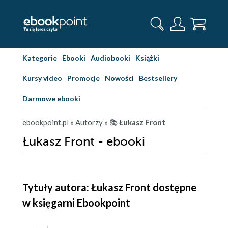
Kategorie
Ebooki
Audiobooki
Książki
Kursy video
Promocje
Nowości
Bestsellery
Darmowe ebooki
ebookpoint.pl
» Autorzy
» 📚
Łukasz Front
Łukasz Front - ebooki
Tytuły autora: Łukasz Front dostępne
w księgarni Ebookpoint