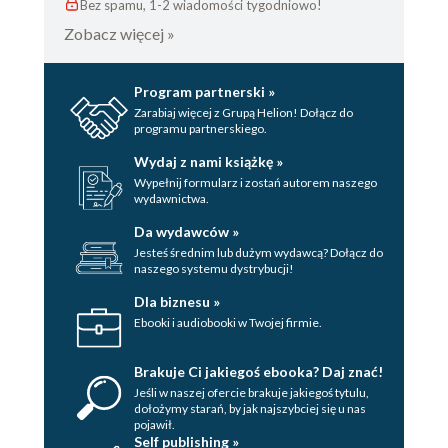
Bez spamu, 1-2 wiadomości tygodniowo!
Zobacz więcej »
Program partnerski »
Zarabiaj więcej z Grupą Helion! Dołącz do
programu partnerskiego.
Wydaj z nami książkę »
Wypełnij formularz i zostań autorem naszego
wydawnictwa.
Da wydawców »
Jesteś średnim lub dużym wydawcą? Dołącz do
naszego systemu dystrybucji!
Dla biznesu »
Ebooki i audiobooki w Twojej firmie.
Brakuje Ci jakiegoś ebooka? Daj znać!
Jeśli w naszej ofercie brakuje jakiegoś tytulu,
dołożymy starań, by jak najszybciej się u nas
pojawił.
Self publishing »