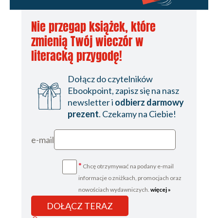
Nie przegap książek, które
zmienią Twój wieczór w
literacką przygodę!
Dołącz do czytelników
Ebookpoint, zapisz się na nasz
newsletter i
odbierz darmowy
prezent
. Czekamy na Ciebie!
e-mail
*
Chcę otrzymywać na podany e-mail
informacje o zniżkach, promocjach oraz
nowościach wydawniczych.
więcej »
DOŁĄCZ TERAZ