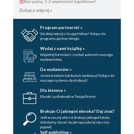
Bez spamu, 1-2 wiadomości tygodniowo!
Zobacz więcej »
Program partnerski »
Zarabiaj więcej z Grupą Helion! Dołącz do
programu partnerskiego.
Wydaj z nami książkę »
Wypełnij formularz i zostań autorem naszego
wydawnictwa.
Da wydawców »
Jesteś średnim lub dużym wydawcą? Dołącz do
naszego systemu dystrybucji!
Dla biznesu »
Ebooki i audiobooki w Twojej firmie.
Brakuje Ci jakiegoś ebooka? Daj znać!
Jeśli w naszej ofercie brakuje jakiegoś tytulu,
dołożymy starań, by jak najszybciej się u nas
pojawił.
Self publishing »