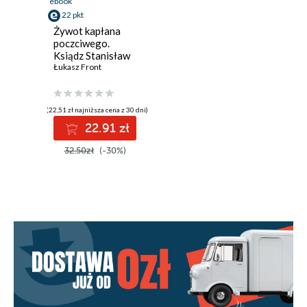
ebook
22 pkt
Żywot kapłana
poczciwego.
Ksiądz Stanisław
Piątek (1906-
Łukasz Front
1988)
(22,51 zł najniższa cena z 30 dni)
22.91 zł
32.50zł
(-30%)