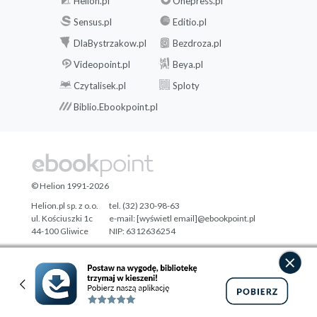
Helion.pl
Onepress.pl
Sensus.pl
Editio.pl
DlaBystrzakow.pl
Bezdroza.pl
Videopoint.pl
Beya.pl
Czytalisek.pl
Sploty
Biblio.Ebookpoint.pl
© Helion 1991-2026
Helion.pl sp. z o.o.
tel. (32) 230-98-63
ul. Kościuszki 1c
e-mail:
[wyświetl email]@ebookpoint.pl
44-100 Gliwice
NIP: 6312636254
Regon: 241989027
Designed with ♥ by
Tonik.pl
Pełna wersja strony »