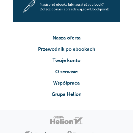
Napisałeś ebooka lub nagrałeś audibook?
Dołącz do nas i sprzedawaj go w Ebookpoint!
Nasza oferta
Przewodnik po ebookach
Twoje konto
O serwisie
Współpraca
Grupa Helion