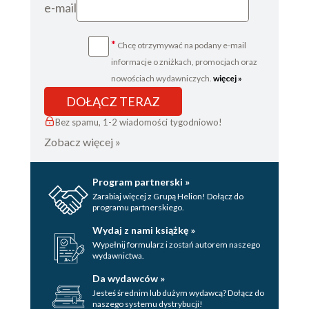
e-mail
*
Chcę otrzymywać na podany e-mail
informacje o zniżkach, promocjach oraz
nowościach wydawniczych.
więcej »
DOŁĄCZ TERAZ
Bez spamu, 1-2 wiadomości tygodniowo!
Zobacz więcej »
Program partnerski »
Zarabiaj więcej z Grupą Helion! Dołącz do
programu partnerskiego.
Wydaj z nami książkę »
Wypełnij formularz i zostań autorem naszego
wydawnictwa.
Da wydawców »
Jesteś średnim lub dużym wydawcą? Dołącz do
naszego systemu dystrybucji!