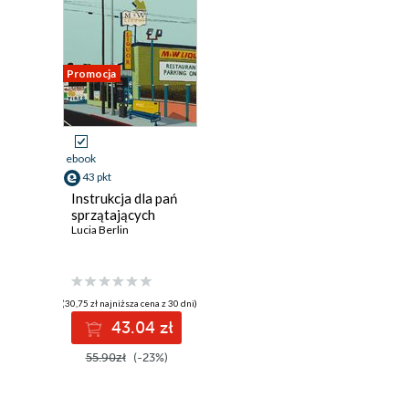
Promocja
ebook
43 pkt
Instrukcja dla pań
sprzątających
Lucia Berlin
(30,75 zł najniższa cena z 30 dni)
43.04 zł
55.90zł
(-23%)