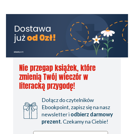
Nie przegap książek, które
zmienią Twój wieczór w
literacką przygodę!
Dołącz do czytelników
Ebookpoint, zapisz się na nasz
newsletter i
odbierz darmowy
prezent
. Czekamy na Ciebie!