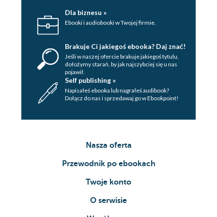
Dla biznesu »
Ebooki i audiobooki w Twojej firmie.
Brakuje Ci jakiegoś ebooka? Daj znać!
Jeśli w naszej ofercie brakuje jakiegoś tytulu,
dołożymy starań, by jak najszybciej się u nas
pojawił.
Self publishing »
Napisałeś ebooka lub nagrałeś audibook?
Dołącz do nas i sprzedawaj go w Ebookpoint!
Nasza oferta
Przewodnik po ebookach
Twoje konto
O serwisie