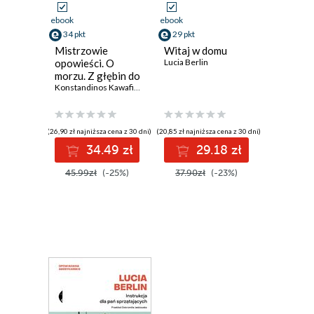
ebook
ebook
34 pkt
29 pkt
Mistrzowie
Witaj w domu
opowieści. O
Lucia Berlin
morzu. Z głębin do
brzegu
Konstandinos Kawafis
,
John Updike
,
Adania Shibli
,
Tove Jansson
,
Che
(26,90 zł najniższa cena z 30 dni)
(20,85 zł najniższa cena z 30 dni)
34.49 zł
29.18 zł
45.99zł
(-25%)
37.90zł
(-23%)