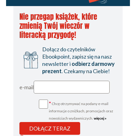
Nie przegap książek, które
zmienią Twój wieczór w
literacką przygodę!
Dołącz do czytelników
Ebookpoint, zapisz się na nasz
newsletter i
odbierz darmowy
prezent
. Czekamy na Ciebie!
e-mail
*
Chcę otrzymywać na podany e-mail
informacje o zniżkach, promocjach oraz
nowościach wydawniczych.
więcej »
DOŁĄCZ TERAZ