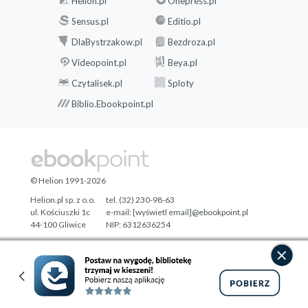
Helion.pl
Onepress.pl
Sensus.pl
Editio.pl
DlaBystrzakow.pl
Bezdroza.pl
Videopoint.pl
Beya.pl
Czytalisek.pl
Sploty
Biblio.Ebookpoint.pl
© Helion 1991-2026
Helion.pl sp. z o.o.
tel. (32) 230-98-63
ul. Kościuszki 1c
e-mail:
[wyświetl email]@ebookpoint.pl
44-100 Gliwice
NIP: 6312636254
Regon: 241989027
Designed with ♥ by
Tonik.pl
Pełna wersja strony »