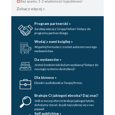
Bez spamu, 1-2 wiadomości tygodniowo!
Zobacz więcej »
Program partnerski »
Zarabiaj więcej z Grupą Helion! Dołącz do
programu partnerskiego.
Wydaj z nami książkę »
Wypełnij formularz i zostań autorem naszego
wydawnictwa.
Da wydawców »
Jesteś średnim lub dużym wydawcą? Dołącz do
naszego systemu dystrybucji!
Dla biznesu »
Ebooki i audiobooki w Twojej firmie.
Brakuje Ci jakiegoś ebooka? Daj znać!
Jeśli w naszej ofercie brakuje jakiegoś tytulu,
dołożymy starań, by jak najszybciej się u nas
pojawił.
Self publishing »