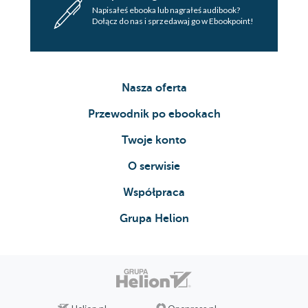
Napisałeś ebooka lub nagrałeś audibook?
Dołącz do nas i sprzedawaj go w Ebookpoint!
Nasza oferta
Przewodnik po ebookach
Twoje konto
O serwisie
Współpraca
Grupa Helion