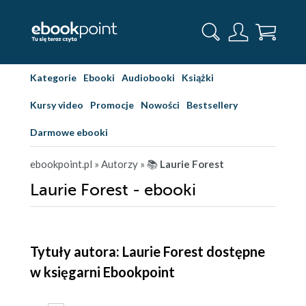
Kategorie
Ebooki
Audiobooki
Książki
Kursy video
Promocje
Nowości
Bestsellery
Darmowe ebooki
ebookpoint.pl
» Autorzy
» 📚
Laurie Forest
Laurie Forest - ebooki
Tytuły autora: Laurie Forest dostępne
w księgarni Ebookpoint