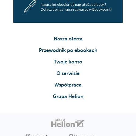
Napisałeś ebooka lub nagrałeś audibook?
Dołącz do nas i sprzedawaj go w Ebookpoint!
Nasza oferta
Przewodnik po ebookach
Twoje konto
O serwisie
Współpraca
Grupa Helion