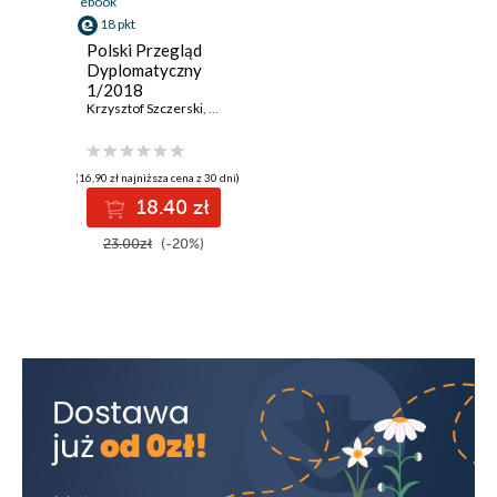
ebook
18 pkt
Polski Przegląd
Dyplomatyczny
1/2018
Krzysztof Szczerski
,
Marek Kornat
,
Robert Kupiecki
,
Ryszarda Formu
(16,90 zł najniższa cena z 30 dni)
18.40 zł
23.00zł
(-20%)