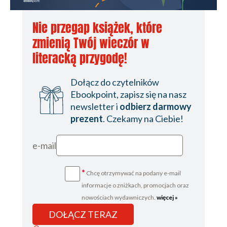
Nie przegap książek, które
zmienią Twój wieczór w
literacką przygodę!
Dołącz do czytelników
Ebookpoint, zapisz się na nasz
newsletter i
odbierz darmowy
prezent
. Czekamy na Ciebie!
e-mail
*
Chcę otrzymywać na podany e-mail
informacje o zniżkach, promocjach oraz
nowościach wydawniczych.
więcej »
DOŁĄCZ TERAZ