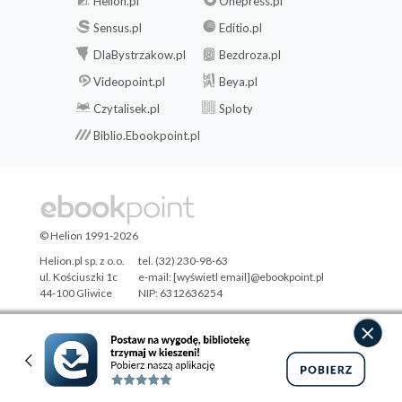
Helion.pl
Onepress.pl
Sensus.pl
Editio.pl
DlaBystrzakow.pl
Bezdroza.pl
Videopoint.pl
Beya.pl
Czytalisek.pl
Sploty
Biblio.Ebookpoint.pl
© Helion 1991-2026
Helion.pl sp. z o.o.
tel. (32) 230-98-63
ul. Kościuszki 1c
e-mail:
[wyświetl email]@ebookpoint.pl
44-100 Gliwice
NIP: 6312636254
Regon: 241989027
Designed with ♥ by
Tonik.pl
Pełna wersja strony »