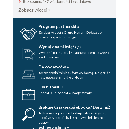
Bez spamu, 1-2 wiadomości tygodniowo!
Zobacz więcej »
Program partnerski »
Zarabiaj więcej z Grupą Helion! Dołącz do
programu partnerskiego.
Wydaj z nami książkę »
Wypełnij formularz i zostań autorem naszego
wydawnictwa.
Da wydawców »
Jesteś średnim lub dużym wydawcą? Dołącz do
naszego systemu dystrybucji!
Dla biznesu »
Ebooki i audiobooki w Twojej firmie.
Brakuje Ci jakiegoś ebooka? Daj znać!
Jeśli w naszej ofercie brakuje jakiegoś tytulu,
dołożymy starań, by jak najszybciej się u nas
pojawił.
Self publishing »