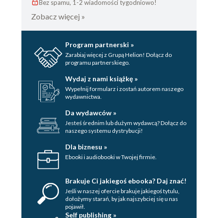
Bez spamu, 1-2 wiadomości tygodniowo!
Zobacz więcej »
Program partnerski »
Zarabiaj więcej z Grupą Helion! Dołącz do
programu partnerskiego.
Wydaj z nami książkę »
Wypełnij formularz i zostań autorem naszego
wydawnictwa.
Da wydawców »
Jesteś średnim lub dużym wydawcą? Dołącz do
naszego systemu dystrybucji!
Dla biznesu »
Ebooki i audiobooki w Twojej firmie.
Brakuje Ci jakiegoś ebooka? Daj znać!
Jeśli w naszej ofercie brakuje jakiegoś tytulu,
dołożymy starań, by jak najszybciej się u nas
pojawił.
Self publishing »