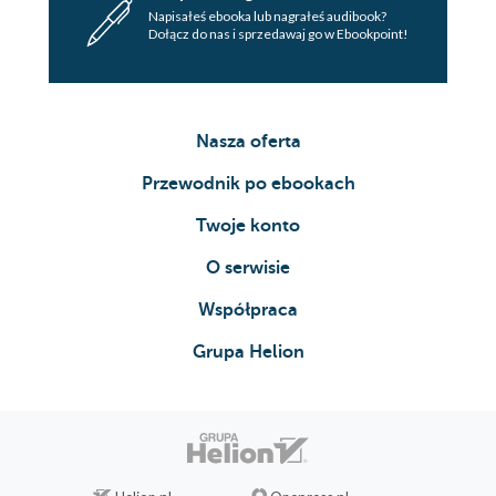
Napisałeś ebooka lub nagrałeś audibook?
Dołącz do nas i sprzedawaj go w Ebookpoint!
Nasza oferta
Przewodnik po ebookach
Twoje konto
O serwisie
Współpraca
Grupa Helion