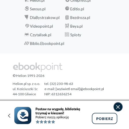
Helion.pl
Onepress.pl
Sensus.pl
Editio.pl
DlaBystrzakow.pl
Bezdroza.pl
Videopoint.pl
Beya.pl
Czytalisek.pl
Sploty
Biblio.Ebookpoint.pl
© Helion 1991-2026
Helion.pl sp. z o.o.
tel. (32) 230-98-63
ul. Kościuszki 1c
e-mail:
[wyświetl email]@ebookpoint.pl
44-100 Gliwice
NIP: 6312636254
Regon: 241989027
Designed with ♥ by
Tonik.pl
Pełna wersja strony »