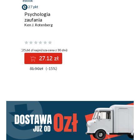
ebook
27 pkt
Psychologia
zaufania
Ken J. Rotenberg
(25,66 zł najniższa cena z 30 dni)
27.12 zł
31.90zł
(-15%)