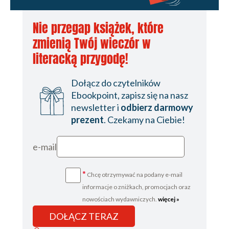
Nie przegap książek, które
zmienią Twój wieczór w
literacką przygodę!
Dołącz do czytelników
Ebookpoint, zapisz się na nasz
newsletter i
odbierz darmowy
prezent
. Czekamy na Ciebie!
e-mail
*
Chcę otrzymywać na podany e-mail
informacje o zniżkach, promocjach oraz
nowościach wydawniczych.
więcej »
DOŁĄCZ TERAZ