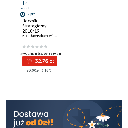
ebook
32 pkt
Rocznik
Strategiczny
2018/19
Bolesław Balcerowicz
,
Agnieszka Bieńczyk-Missala
,
Paweł J. Borkows
(39,00 zł najniższa cena z 30 dni)
32.76 zł
39.00zł
(-16%)