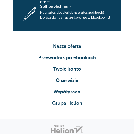
pojawił.
Self publishing »
Napisałeś ebooka lub nagrałeś audibook?
Dołącz do nas i sprzedawaj go w Ebookpoint!
Nasza oferta
Przewodnik po ebookach
Twoje konto
O serwisie
Współpraca
Grupa Helion