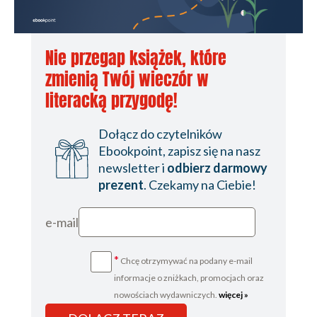
Nie przegap książek, które
zmienią Twój wieczór w
literacką przygodę!
Dołącz do czytelników
Ebookpoint, zapisz się na nasz
newsletter i
odbierz darmowy
prezent
. Czekamy na Ciebie!
e-mail
*
Chcę otrzymywać na podany e-mail
informacje o zniżkach, promocjach oraz
nowościach wydawniczych.
więcej »