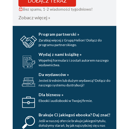
DOŁĄCZ TERAZ
Bez spamu, 1-2 wiadomości tygodniowo!
Zobacz więcej »
Program partnerski »
Zarabiaj więcej z Grupą Helion! Dołącz do
programu partnerskiego.
Wydaj z nami książkę »
Wypełnij formularz i zostań autorem naszego
wydawnictwa.
Da wydawców »
Jesteś średnim lub dużym wydawcą? Dołącz do
naszego systemu dystrybucji!
Dla biznesu »
Ebooki i audiobooki w Twojej firmie.
Brakuje Ci jakiegoś ebooka? Daj znać!
Jeśli w naszej ofercie brakuje jakiegoś tytulu,
dołożymy starań, by jak najszybciej się u nas