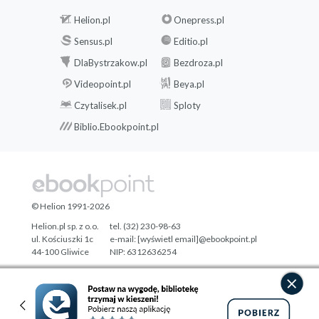
Helion.pl
Onepress.pl
Sensus.pl
Editio.pl
DlaBystrzakow.pl
Bezdroza.pl
Videopoint.pl
Beya.pl
Czytalisek.pl
Sploty
Biblio.Ebookpoint.pl
© Helion 1991-2026
Helion.pl sp. z o.o.
tel. (32) 230-98-63
ul. Kościuszki 1c
e-mail:
[wyświetl email]@ebookpoint.pl
44-100 Gliwice
NIP: 6312636254
Regon: 241989027
Designed with ♥ by
Tonik.pl