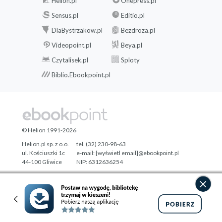
Helion.pl
Onepress.pl
Sensus.pl
Editio.pl
DlaBystrzakow.pl
Bezdroza.pl
Videopoint.pl
Beya.pl
Czytalisek.pl
Sploty
Biblio.Ebookpoint.pl
© Helion 1991-2026
Helion.pl sp. z o.o.
tel. (32) 230-98-63
ul. Kościuszki 1c
e-mail:
[wyświetl email]@ebookpoint.pl
44-100 Gliwice
NIP: 6312636254
Regon: 241989027
Designed with ♥ by
Tonik.pl
Pełna wersja strony »