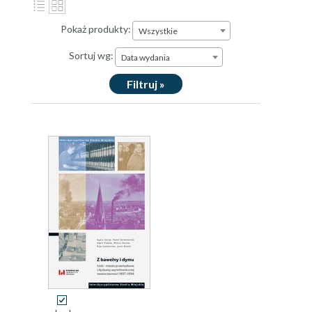
Pokaż produkty:
Wszystkie
Sortuj wg:
Data wydania
Filtruj »