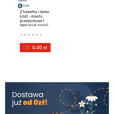
ebook
0 pkt
Z bawełny i dymu.
Łódź - miasto
przemysłowe i
dyskursy
Agata Zysiak
,
Kamil Śmiechowski
,
Kamil Piskała
,
Wiktor Marzec
,
Kaja
asynchronicznej
nowoczesności
1897-1994
0.00 zł