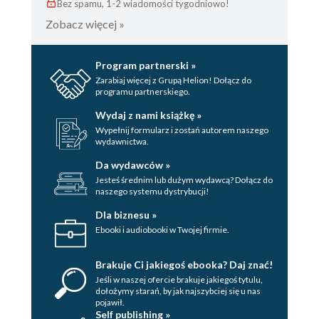
Bez spamu, 1-2 wiadomości tygodniowo!
Zobacz więcej »
Program partnerski »
Zarabiaj więcej z Grupą Helion! Dołącz do
programu partnerskiego.
Wydaj z nami książkę »
Wypełnij formularz i zostań autorem naszego
wydawnictwa.
Da wydawców »
Jesteś średnim lub dużym wydawcą? Dołącz do
naszego systemu dystrybucji!
Dla biznesu »
Ebooki i audiobooki w Twojej firmie.
Brakuje Ci jakiegoś ebooka? Daj znać!
Jeśli w naszej ofercie brakuje jakiegoś tytulu,
dołożymy starań, by jak najszybciej się u nas
pojawił.
Self publishing »