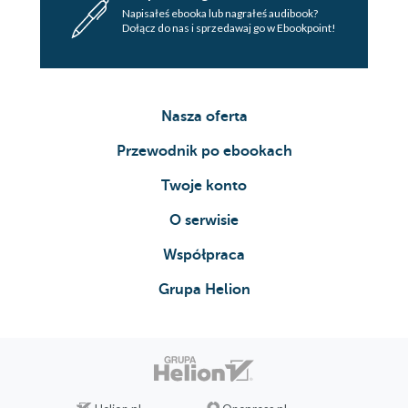
Napisałeś ebooka lub nagrałeś audibook?
Dołącz do nas i sprzedawaj go w Ebookpoint!
Nasza oferta
Przewodnik po ebookach
Twoje konto
O serwisie
Współpraca
Grupa Helion