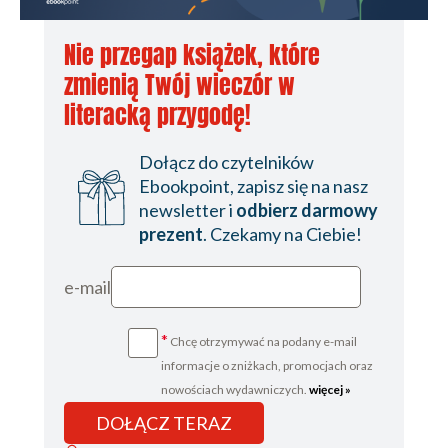
Nie przegap książek, które
zmienią Twój wieczór w
literacką przygodę!
Dołącz do czytelników
Ebookpoint, zapisz się na nasz
newsletter i
odbierz darmowy
prezent
. Czekamy na Ciebie!
e-mail
*
Chcę otrzymywać na podany e-mail
informacje o zniżkach, promocjach oraz
nowościach wydawniczych.
więcej »
DOŁĄCZ TERAZ