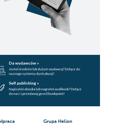
Da wydawców »
Jesteś średnim lub dużym wydawcą? Dołącz do
naszego systemu dystrybucji!
Self publishing »
Napisałeś ebooka lub nagrałeś audibook? Dołącz
do nas i sprzedawaj go w Ebookpoint!
łpraca
Grupa Helion