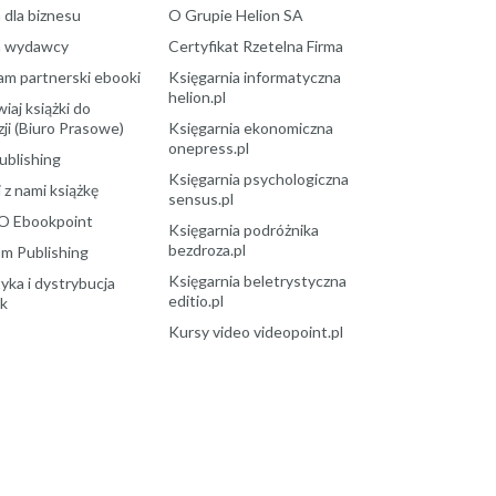
 dla biznesu
O Grupie Helion SA
a wydawcy
Certyfikat Rzetelna Firma
am partnerski ebooki
Księgarnia informatyczna
helion.pl
aj książki do
ji (Biuro Prasowe)
Księgarnia ekonomiczna
onepress.pl
ublishing
Księgarnia psychologiczna
 z nami książkę
sensus.pl
O Ebookpoint
Księgarnia podróżnika
bezdroza.pl
m Publishing
Księgarnia beletrystyczna
yka i dystrybucja
editio.pl
ek
Kursy video videopoint.pl