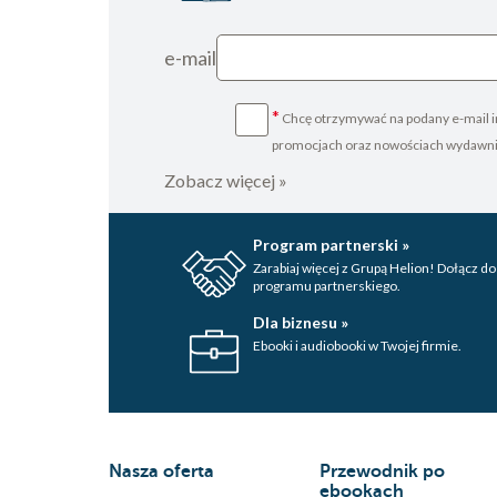
e-mail
*
Chcę otrzymywać na podany e-mail i
promocjach oraz nowościach wydawn
Zobacz więcej »
Program partnerski »
Zarabiaj więcej z Grupą Helion! Dołącz do
programu partnerskiego.
Dla biznesu »
Ebooki i audiobooki w Twojej firmie.
Nasza oferta
Przewodnik po
ebookach