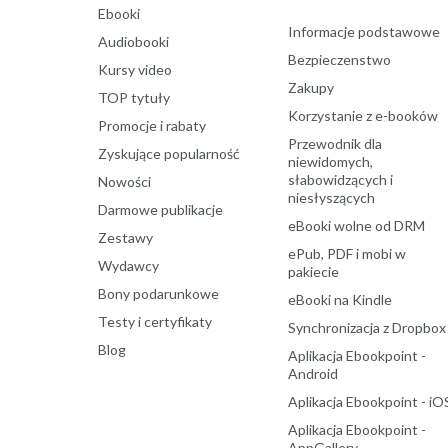
Ebooki
Informacje podstawowe
Audiobooki
Bezpieczenstwo
Kursy video
Zakupy
TOP tytuły
Korzystanie z e-booków
Promocje i rabaty
Przewodnik dla
Zyskujące popularność
niewidomych,
słabowidzących i
Nowości
niesłyszących
Darmowe publikacje
eBooki wolne od DRM
Zestawy
ePub, PDF i mobi w
Wydawcy
pakiecie
Bony podarunkowe
eBooki na Kindle
Testy i certyfikaty
Synchronizacja z Dropbox
Blog
Aplikacja Ebookpoint -
Android
Aplikacja Ebookpoint - iO
Aplikacja Ebookpoint -
AppGallery