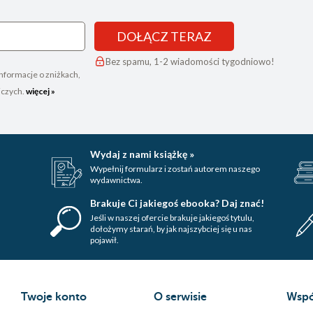
DOŁĄCZ TERAZ
Bez spamu, 1-2 wiadomości tygodniowo!
nformacje o zniżkach,
iczych.
więcej »
Wydaj z nami książkę »
Wypełnij formularz i zostań autorem naszego
wydawnictwa.
Brakuje Ci jakiegoś ebooka? Daj znać!
Jeśli w naszej ofercie brakuje jakiegoś tytulu,
dołożymy starań, by jak najszybciej się u nas
pojawił.
Twoje konto
O serwisie
Wspó