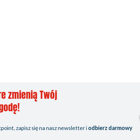
re zmienią Twój
ygodę!
oint, zapisz się na nasz newsletter i
odbierz darmowy