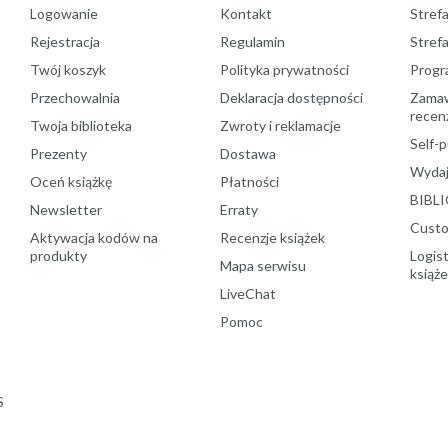
Logowanie
Kontakt
Strefa
Rejestracja
Regulamin
Stref
Twój koszyk
Polityka prywatności
Progr
Przechowalnia
Deklaracja dostępności
Zamawi
recenz
Twoja biblioteka
Zwroty i reklamacje
Self-p
Prezenty
Dostawa
Wydaj
Oceń książkę
Płatności
BIBLI
Newsletter
Erraty
Custo
Aktywacja kodów na
Recenzje książek
produkty
Logist
Mapa serwisu
książ
LiveChat
Pomoc
S