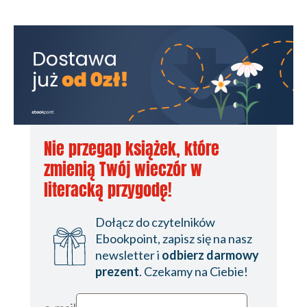
Nie przegap książek, które
zmienią Twój wieczór w
literacką przygodę!
Dołącz do czytelników
Ebookpoint, zapisz się na nasz
newsletter i
odbierz darmowy
prezent
. Czekamy na Ciebie!