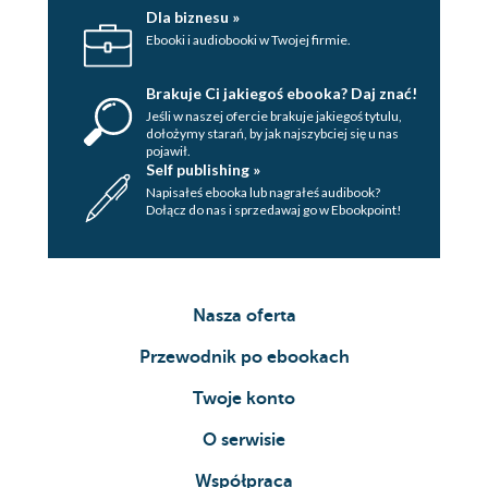
Dla biznesu »
Ebooki i audiobooki w Twojej firmie.
Brakuje Ci jakiegoś ebooka? Daj znać!
Jeśli w naszej ofercie brakuje jakiegoś tytulu,
dołożymy starań, by jak najszybciej się u nas
pojawił.
Self publishing »
Napisałeś ebooka lub nagrałeś audibook?
Dołącz do nas i sprzedawaj go w Ebookpoint!
Nasza oferta
Przewodnik po ebookach
Twoje konto
O serwisie
Współpraca