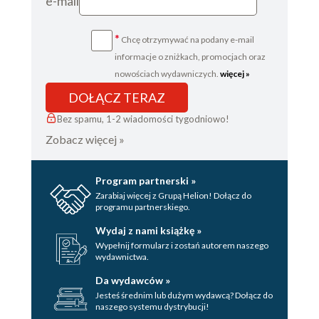
e-mail
*
Chcę otrzymywać na podany e-mail
informacje o zniżkach, promocjach oraz
nowościach wydawniczych.
więcej »
DOŁĄCZ TERAZ
Bez spamu, 1-2 wiadomości tygodniowo!
Zobacz więcej »
Program partnerski »
Zarabiaj więcej z Grupą Helion! Dołącz do
programu partnerskiego.
Wydaj z nami książkę »
Wypełnij formularz i zostań autorem naszego
wydawnictwa.
Da wydawców »
Jesteś średnim lub dużym wydawcą? Dołącz do
naszego systemu dystrybucji!