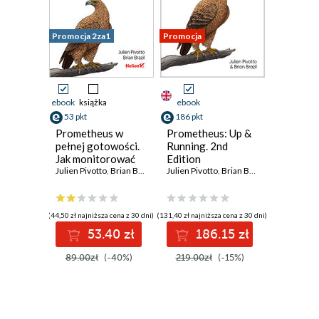
Promocja 2za1
Promocja
ebook
książka
ebook
53 pkt
186 pkt
Prometheus w
Prometheus: Up &
pełnej gotowości.
Running. 2nd
Jak monitorować
Edition
pracę
Julien Pivotto
,
Brian Brazil
Julien Pivotto
,
Brian Brazil
infrastruktury i
wydajność
działania aplikacji.
(44,50 zł najniższa cena z 30 dni)
(131,40 zł najniższa cena z 30 dni)
Wydanie II
53.40 zł
186.15 zł
89.00zł
(-40%)
219.00zł
(-15%)