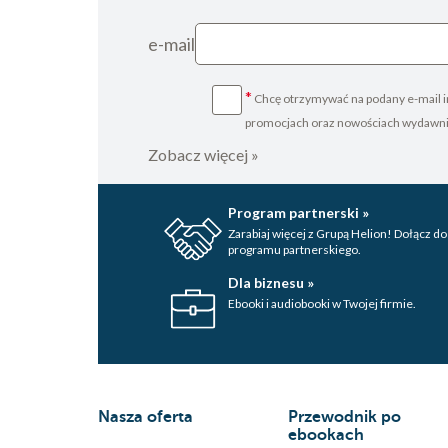
e-mail
*
Chcę otrzymywać na podany e-mail i
promocjach oraz nowościach wydawn
Zobacz więcej »
Program partnerski »
Zarabiaj więcej z Grupą Helion! Dołącz do
programu partnerskiego.
Dla biznesu »
Ebooki i audiobooki w Twojej firmie.
Nasza oferta
Przewodnik po
ebookach