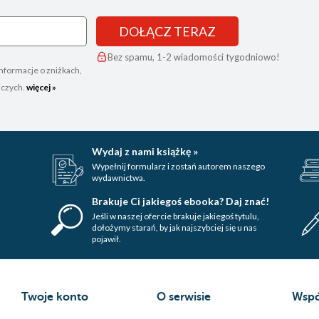
DOŁĄCZ TERAZ
Bez spamu, 1-2 wiadomości tygodniowo!
nformacje o zniżkach,
iczych.
więcej »
Wydaj z nami książkę »
Wypełnij formularz i zostań autorem naszego
wydawnictwa.
Brakuje Ci jakiegoś ebooka? Daj znać!
Jeśli w naszej ofercie brakuje jakiegoś tytulu,
dołożymy starań, by jak najszybciej się u nas
pojawił.
Twoje konto
O serwisie
Wspó