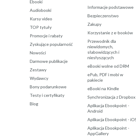
Ebooki
Informacje podstawowe
Audiobooki
Bezpieczenstwo
Kursy video
Zakupy
TOP tytuły
Korzystanie z e-booków
Promocje i rabaty
Przewodnik dla
Zyskujące popularność
niewidomych,
słabowidzących i
Nowości
niesłyszących
Darmowe publikacje
eBooki wolne od DRM
Zestawy
ePub, PDF i mobi w
Wydawcy
pakiecie
Bony podarunkowe
eBooki na Kindle
Testy i certyfikaty
Synchronizacja z Dropbox
Blog
Aplikacja Ebookpoint -
Android
Aplikacja Ebookpoint - iO
Aplikacja Ebookpoint -
AppGallery