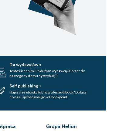
Da wydawców »
Jesteś średnim lub dużym wydawcą? Dołącz do
naszego systemu dystrybucji!
Self publishing »
Napisałeś ebooka lub nagrałeś audibook? Dołącz
do nas i sprzedawaj go w Ebookpoint!
łpraca
Grupa Helion