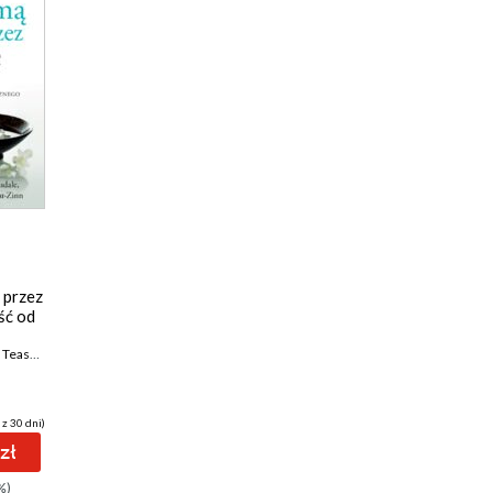
 przez
ść od
easdale
,
Mark Williams
,
Zindel Segal
 z 30 dni)
zł
%)