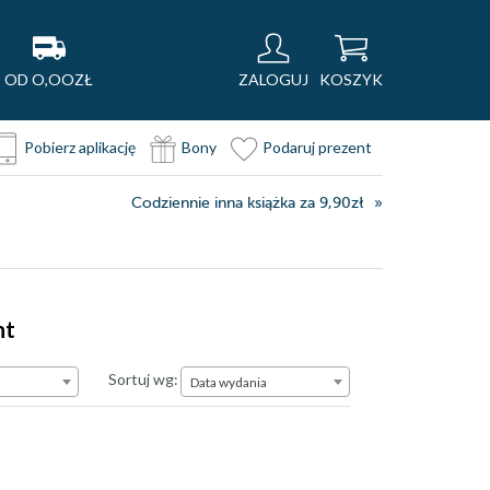
OD O,OOZŁ
ZALOGUJ
KOSZYK
Pobierz aplikację
Bony
Podaruj prezent
Codziennie inna książka za 9,90zł
nt
Data wydania
Sortuj wg:
Data wydania