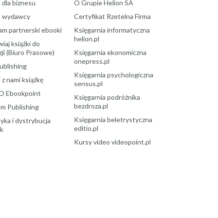
 dla biznesu
O Grupie Helion SA
a wydawcy
Certyfikat Rzetelna Firma
am partnerski ebooki
Księgarnia informatyczna
helion.pl
aj książki do
ji (Biuro Prasowe)
Księgarnia ekonomiczna
onepress.pl
ublishing
Księgarnia psychologiczna
 z nami książkę
sensus.pl
O Ebookpoint
Księgarnia podróżnika
bezdroza.pl
m Publishing
Księgarnia beletrystyczna
yka i dystrybucja
editio.pl
ek
Kursy video videopoint.pl