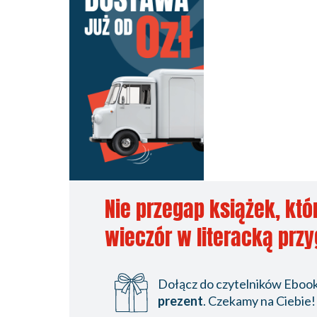
Nie przegap książek, któ
wieczór w literacką prz
Dołącz do czytelników Ebookp
prezent
. Czekamy na Ciebie!