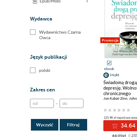
Epub/Mobi
1
Wydawca
Wydawnictwo Czarna
Owca
Promocja
Język publikacji
ebook
polski
34 pkt
Świadomą drogą
depresję. Wolno
Zakres cen
chronicznego
cierpienia
Jon Kabat-Zinn
,
John T
–
(25,90 zł najniższa cena
Wyczyść
34.64 
44.99zł
(-23