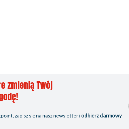
re zmienią Twój
ygodę!
oint, zapisz się na nasz newsletter i
odbierz darmowy