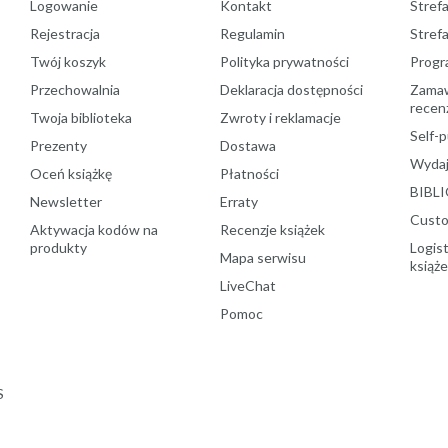
Logowanie
Kontakt
Strefa
Rejestracja
Regulamin
Stref
Twój koszyk
Polityka prywatności
Progr
Przechowalnia
Deklaracja dostępności
Zamawi
recenz
Twoja biblioteka
Zwroty i reklamacje
Self-p
Prezenty
Dostawa
Wydaj
Oceń książkę
Płatności
BIBLI
Newsletter
Erraty
Custo
Aktywacja kodów na
Recenzje książek
produkty
Logist
Mapa serwisu
książ
LiveChat
Pomoc
S