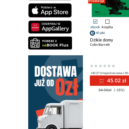
Promocja
ebook
książka
45 pkt
Dzikie domy
Colin Barrett
(42,27 zł najniższa cena z 30 
45.02 zł
54.90zł
(-18%)