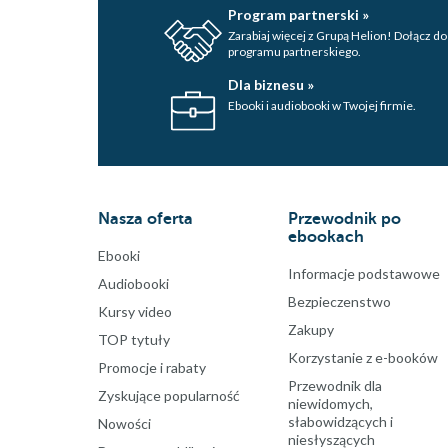
Program partnerski »
Zarabiaj więcej z Grupą Helion! Dołącz do
programu partnerskiego.
Dla biznesu »
Ebooki i audiobooki w Twojej firmie.
Nasza oferta
Przewodnik po
ebookach
Ebooki
Informacje podstawowe
Audiobooki
Bezpieczenstwo
Kursy video
Zakupy
TOP tytuły
Korzystanie z e-booków
Promocje i rabaty
Przewodnik dla
Zyskujące popularność
niewidomych,
słabowidzących i
Nowości
niesłyszących