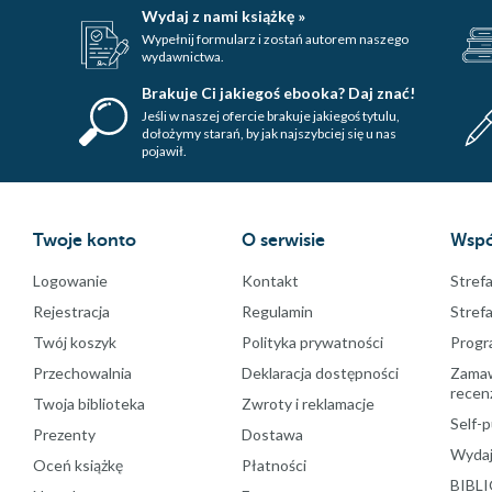
Wydaj z nami książkę »
Wypełnij formularz i zostań autorem naszego
wydawnictwa.
Brakuje Ci jakiegoś ebooka? Daj znać!
Jeśli w naszej ofercie brakuje jakiegoś tytulu,
dołożymy starań, by jak najszybciej się u nas
pojawił.
Twoje konto
O serwisie
Wspó
Logowanie
Kontakt
Strefa
Rejestracja
Regulamin
Stref
Twój koszyk
Polityka prywatności
Progr
Przechowalnia
Deklaracja dostępności
Zamawi
recenz
Twoja biblioteka
Zwroty i reklamacje
Self-p
Prezenty
Dostawa
Wydaj
Oceń książkę
Płatności
BIBLI