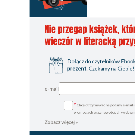
Nie przegap książek, któ
wieczór w literacką prz
Dołącz do czytelników Ebookp
prezent
. Czekamy na Ciebie!
e-mail
*
Chcę otrzymywać na podany e-mail i
promocjach oraz nowościach wydawn
Zobacz więcej »