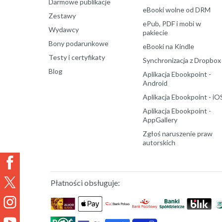
Darmowe publikacje
eBooki wolne od DRM
Zestawy
ePub, PDF i mobi w
Wydawcy
pakiecie
Bony podarunkowe
eBooki na Kindle
Testy i certyfikaty
Synchronizacja z Dropbox
Blog
Aplikacja Ebookpoint -
Android
Aplikacja Ebookpoint - iO
Aplikacja Ebookpoint -
AppGallery
Zgłoś naruszenie praw
autorskich
Płatności obsługuje: