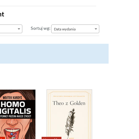
nt
Data wydania
Sortuj wg:
Data wydania