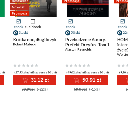
Bestseller
Promocja
Promoc
Nowość
Promocja
ebook
audiobook
ebook
ebook
31 pkt
50 pkt
22 
Krótka noc, długi krzyk
Przebudzenie Aurory.
HOMO
Robert Małecki
Prefekt Dreyfus. Tom 1
inter
Alastair Reynolds
życie
Wojcie
dni)
(27,93 zł najniższa cena z 30 dni)
(49,02 zł najniższa cena z 30 dni)
(9,90 z
31.12 zł
50.91 zł
39.90zł
(-22%)
59.90zł
(-15%)
5