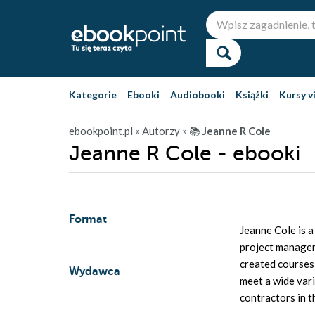
Kategorie
Ebooki
Audiobooki
Książki
Kursy v
ebookpoint.pl
» Autorzy
» 📚
Jeanne R Cole
Jeanne R Cole - ebooki
Format
Jeanne Cole is 
project manager
created courses 
Wydawca
meet a wide vari
contractors in t