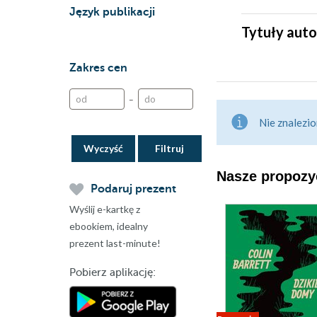
Język publikacji
Tytuły auto
Zakres cen
–
Nie znalezio
Wyczyść
Nasze propozyc
Podaruj prezent
Wyślij e-kartkę z
ebookiem, idealny
prezent last-minute!
Pobierz aplikację: