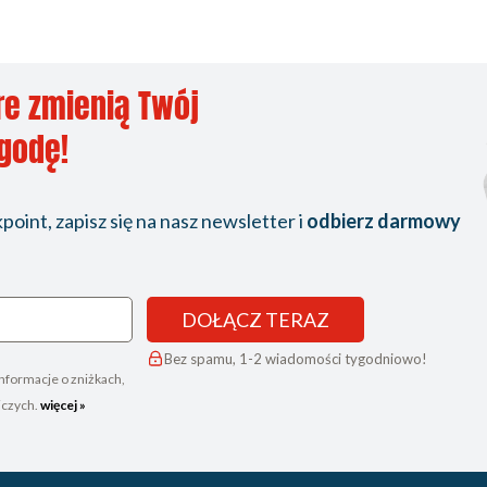
re zmienią Twój
ygodę!
oint, zapisz się na nasz newsletter i
odbierz darmowy
DOŁĄCZ TERAZ
Bez spamu, 1-2 wiadomości tygodniowo!
nformacje o zniżkach,
iczych.
więcej »