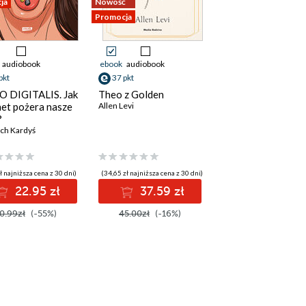
ja
Nowość
Promocja
audiobook
ebook
audiobook
pkt
37 pkt
 DIGITALIS. Jak
Theo z Golden
net pożera nasze
Allen Levi
?
ch Kardyś
ł najniższa cena z 30 dni)
(34,65 zł najniższa cena z 30 dni)
22.95 zł
37.59 zł
0.99zł
(-55%)
45.00zł
(-16%)