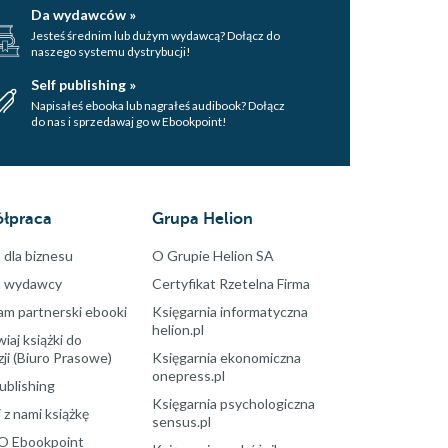
Da wydawców »
Jesteś średnim lub dużym wydawcą? Dołącz do
naszego systemu dystrybucji!
Self publishing »
Napisałeś ebooka lub nagrałeś audibook? Dołącz
do nas i sprzedawaj go w Ebookpoint!
łpraca
Grupa Helion
 dla biznesu
O Grupie Helion SA
a wydawcy
Certyfikat Rzetelna Firma
am partnerski ebooki
Księgarnia informatyczna
helion.pl
aj książki do
ji (Biuro Prasowe)
Księgarnia ekonomiczna
onepress.pl
ublishing
Księgarnia psychologiczna
 z nami książkę
sensus.pl
O Ebookpoint