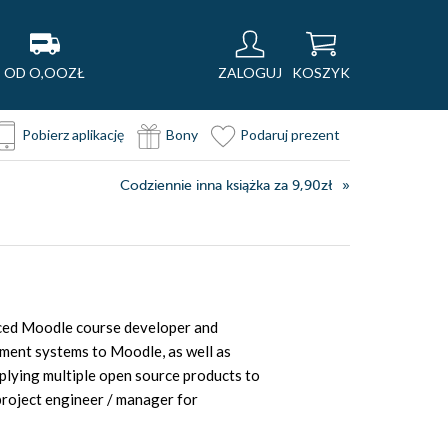
OD O,OOZŁ
ZALOGUJ
KOSZYK
Pobierz aplikację
Bony
Podaruj prezent
Codziennie inna książka za 9,90zł
nced Moodle course developer and
ment systems to Moodle, as well as
plying multiple open source products to
project engineer / manager for