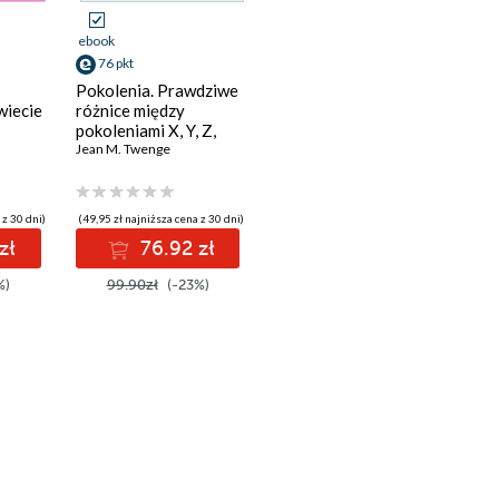
ebook
76 pkt
Pokolenia. Prawdziwe
wiecie
różnice między
pokoleniami X, Y, Z,
 swoje
baby boomersami i
Jean M. Twenge
cichym pokoleniem
ywem
oraz co one oznaczają
 i
dla przyszłości
 z 30 dni)
(49,95 zł najniższa cena z 30 dni)
zachodniego świata
zł
76.92 zł
ych
%)
99.90zł
(-23%)