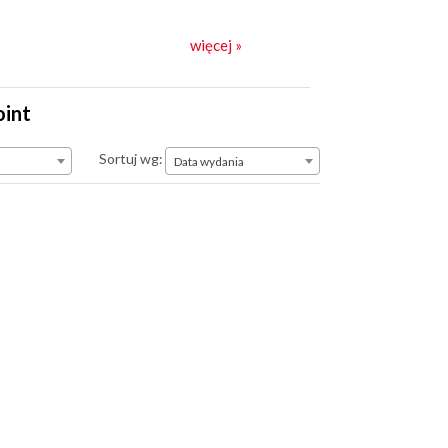
więcej »
oint
Data wydania
Sortuj wg:
Data wydania