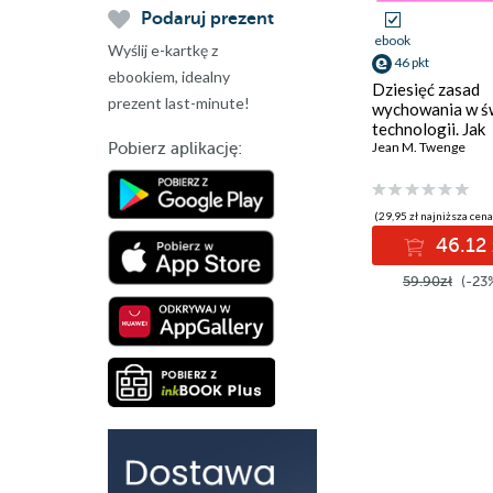
Podaruj prezent
ebook
Wyślij e-kartkę z
46 pkt
ebookiem, idealny
Dziesięć zasad
prezent last-minute!
wychowania w ś
technologii. Jak
możemy chronić
Jean M. Twenge
Pobierz aplikację:
dzieci przed
niszczącym wpł
smartfonów, gier
(29,95 zł najniższa cena
mediów
46.12 
społecznościow
59.90zł
(-23