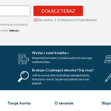
DOŁĄCZ TERAZ
Bez spamu, 1-2 wiadomości tygodniowo!
nformacje o zniżkach,
iczych.
więcej »
Wydaj z nami książkę »
Wypełnij formularz i zostań autorem naszego
wydawnictwa.
Brakuje Ci jakiegoś ebooka? Daj znać!
Jeśli w naszej ofercie brakuje jakiegoś tytulu,
dołożymy starań, by jak najszybciej się u nas
pojawił.
Twoje konto
O serwisie
Wspó