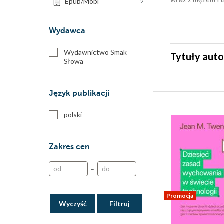
Epub/Mobi
2
Wydawca
Wydawnictwo Smak
Tytuły auto
Słowa
Język publikacji
polski
Zakres cen
–
Promocja
Wyczyść