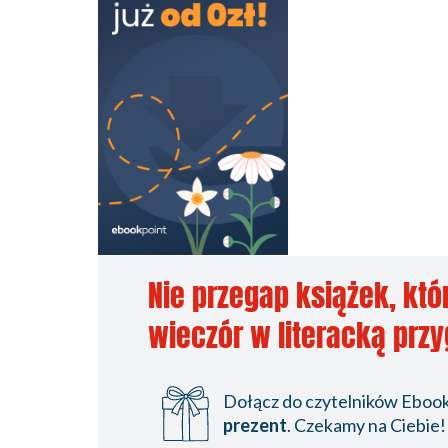
Nie przegap książek, któ
wieczór w literacką prz
Dołącz do czytelników Ebookp
prezent
. Czekamy na Ciebie!