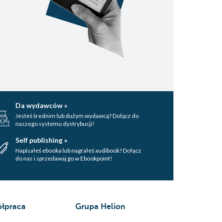
Da wydawców »
Jesteś średnim lub dużym wydawcą? Dołącz do
naszego systemu dystrybucji!
Self publishing »
Napisałeś ebooka lub nagrałeś audibook? Dołącz
do nas i sprzedawaj go w Ebookpoint!
łpraca
Grupa Helion