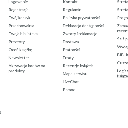
Logowanie
Kontakt
Strefa
Rejestracja
Regulamin
Stref
Twój koszyk
Polityka prywatności
Progr
Przechowalnia
Deklaracja dostępności
Zamawi
recenz
Twoja biblioteka
Zwroty i reklamacje
Self-p
Prezenty
Dostawa
Wydaj
Oceń książkę
Płatności
BIBLI
Newsletter
Erraty
Custo
Aktywacja kodów na
Recenzje książek
produkty
Logist
Mapa serwisu
książ
LiveChat
Pomoc
S