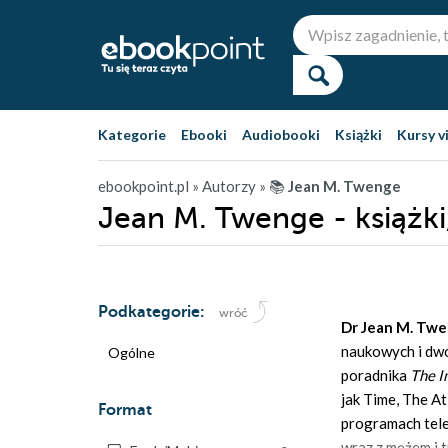
Kategorie
Ebooki
Audiobooki
Książki
Kursy v
ebookpoint.pl
» Autorzy
» 📚
Jean M. Twenge
Jean M. Twenge - książki
Podkategorie:
wróć
Dr Jean M. Tw
naukowych i dwó
Ogólne
poradnika
The I
jak Time, The 
Format
programach tele
wraz z mężem i 