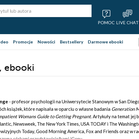
POMOC
LIVE CHAT
ideo
Promocje
Nowości
Bestsellery
Darmowe ebooki
, ebooki
enge
- profesor psychologii na Uniwersytecie Stanowym w San Diego,
ch książek, które napisała w oparciu o własne badania
Generation 
mpatient Womans Guide to Getting Pregnant
. Artykuły na temat jej
Atlantic, Newsweek, The New York Times, USA TODAY i The Washing
wizyjnych Today, Good Morning America, Fox and Friends oraz w ra
trzema córkami przedstawicielkami iGenu