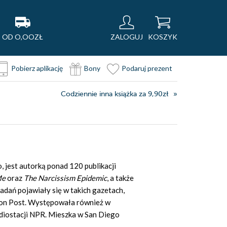
OD O,OOZŁ
ZALOGUJ
KOSZYK
Pobierz aplikację
Bony
Podaruj prezent
Codziennie inna książka za 9,90zł
 jest autorką ponad 120 publikacji
Me
oraz
The Narcissism Epidemic
, a także
 badań pojawiały się w takich gazetach,
ton Post. Występowała również w
diostacji NPR. Mieszka w San Diego