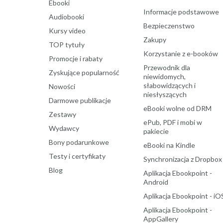
Ebooki
Informacje podstawowe
Audiobooki
Bezpieczenstwo
Kursy video
Zakupy
TOP tytuły
Korzystanie z e-booków
Promocje i rabaty
Przewodnik dla
Zyskujące popularność
niewidomych,
słabowidzących i
Nowości
niesłyszących
Darmowe publikacje
eBooki wolne od DRM
Zestawy
ePub, PDF i mobi w
Wydawcy
pakiecie
Bony podarunkowe
eBooki na Kindle
Testy i certyfikaty
Synchronizacja z Dropbox
Blog
Aplikacja Ebookpoint -
Android
Aplikacja Ebookpoint - iO
Aplikacja Ebookpoint -
AppGallery