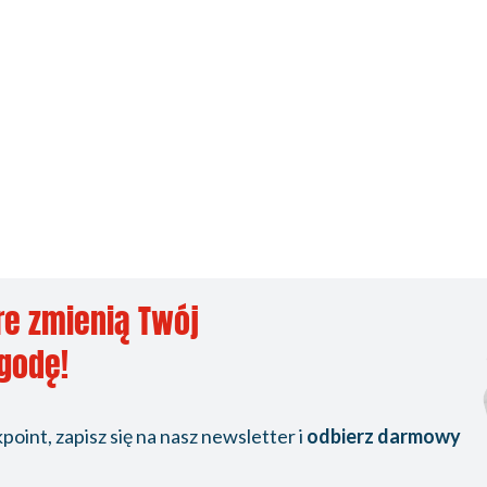
re zmienią Twój
ygodę!
oint, zapisz się na nasz newsletter i
odbierz darmowy