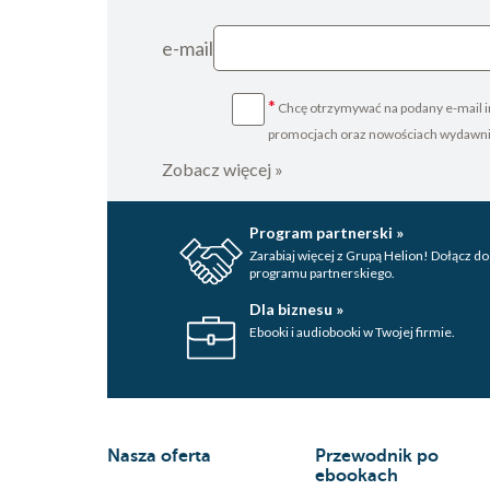
e-mail
*
Chcę otrzymywać na podany e-mail i
promocjach oraz nowościach wydawn
Zobacz więcej »
Program partnerski »
Zarabiaj więcej z Grupą Helion! Dołącz do
programu partnerskiego.
Dla biznesu »
Ebooki i audiobooki w Twojej firmie.
Nasza oferta
Przewodnik po
ebookach