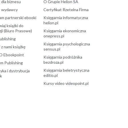
 dla biznesu
O Grupie Helion SA
a wydawcy
Certyfikat Rzetelna Firma
am partnerski ebooki
Księgarnia informatyczna
helion.pl
aj książki do
ji (Biuro Prasowe)
Księgarnia ekonomiczna
onepress.pl
ublishing
Księgarnia psychologiczna
 z nami książkę
sensus.pl
O Ebookpoint
Księgarnia podróżnika
bezdroza.pl
m Publishing
Księgarnia beletrystyczna
yka i dystrybucja
editio.pl
ek
Kursy video videopoint.pl