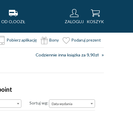
OD O,OOZŁ
ZALOGUJ
KOSZYK
Pobierz aplikację
Bony
Podaruj prezent
Codziennie inna książka za 9,90zł
point
Data wydania
Sortuj wg:
Data wydania