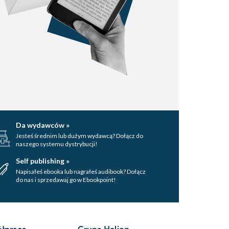
Da wydawców »
Jesteś średnim lub dużym wydawcą? Dołącz do
naszego systemu dystrybucji!
Self publishing »
Napisałeś ebooka lub nagrałeś audibook? Dołącz
do nas i sprzedawaj go w Ebookpoint!