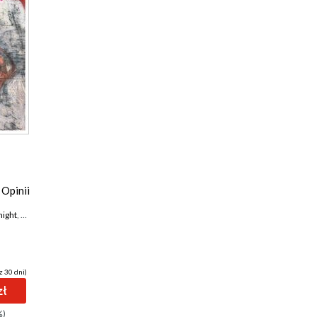
Opinii
ight
,
Wojciech Nowicki
,
Jarosław Dudycz
z 30 dni)
zł
%)