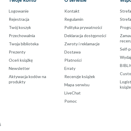
Twoje konto
O serwisie
Wspó
Logowanie
Kontakt
Strefa
Rejestracja
Regulamin
Stref
Twój koszyk
Polityka prywatności
Progr
Przechowalnia
Deklaracja dostępności
Zamawi
recenz
Twoja biblioteka
Zwroty i reklamacje
Self-p
Prezenty
Dostawa
Wydaj
Oceń książkę
Płatności
BIBLI
Newsletter
Erraty
Custo
Aktywacja kodów na
Recenzje książek
produkty
Logist
Mapa serwisu
książ
LiveChat
Pomoc
S