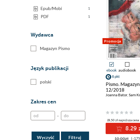
Epub/Mobi
1
PDF
1
Wydawca
Promocja
Magazyn Pismo
Język publikacji
ebook
audiobook
8 pkt
polski
Pismo. Magazyn 
12/2018
Joanna Bator
,
Sam Kn
Zakres cen
–
(8,50 zł najniższa cena 
8.29 
Wyczyść
10.00zł
(-17