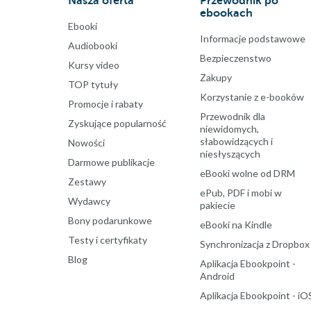
Nasza oferta
Przewodnik po
ebookach
Ebooki
Informacje podstawowe
Audiobooki
Bezpieczenstwo
Kursy video
Zakupy
TOP tytuły
Korzystanie z e-booków
Promocje i rabaty
Przewodnik dla
Zyskujące popularność
niewidomych,
słabowidzących i
Nowości
niesłyszących
Darmowe publikacje
eBooki wolne od DRM
Zestawy
ePub, PDF i mobi w
Wydawcy
pakiecie
Bony podarunkowe
eBooki na Kindle
Testy i certyfikaty
Synchronizacja z Dropbox
Blog
Aplikacja Ebookpoint -
Android
Aplikacja Ebookpoint - iO