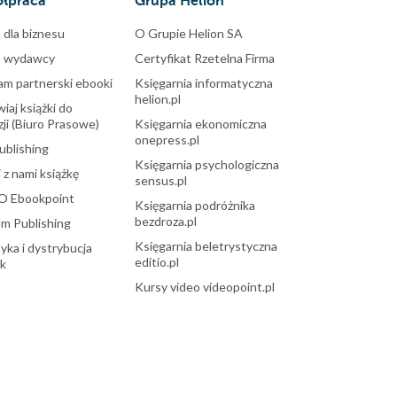
łpraca
Grupa Helion
 dla biznesu
O Grupie Helion SA
a wydawcy
Certyfikat Rzetelna Firma
am partnerski ebooki
Księgarnia informatyczna
helion.pl
aj książki do
ji (Biuro Prasowe)
Księgarnia ekonomiczna
onepress.pl
ublishing
Księgarnia psychologiczna
 z nami książkę
sensus.pl
O Ebookpoint
Księgarnia podróżnika
bezdroza.pl
m Publishing
Księgarnia beletrystyczna
yka i dystrybucja
editio.pl
ek
Kursy video videopoint.pl