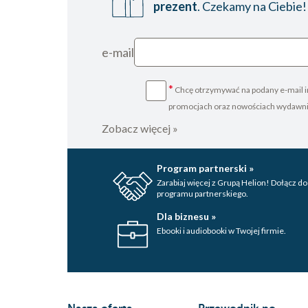
prezent
. Czekamy na Ciebie!
e-mail
*
Chcę otrzymywać na podany e-mail i
promocjach oraz nowościach wydawn
Zobacz więcej »
Program partnerski »
Zarabiaj więcej z Grupą Helion! Dołącz do
programu partnerskiego.
Dla biznesu »
Ebooki i audiobooki w Twojej firmie.