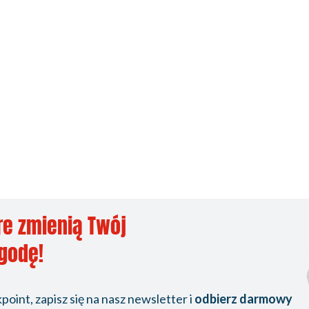
re zmienią Twój
ygodę!
oint, zapisz się na nasz newsletter i
odbierz darmowy