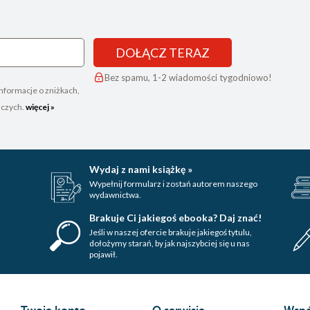
DOŁĄCZ TERAZ
Bez spamu, 1-2 wiadomości tygodniowo!
nformacje o zniżkach,
iczych.
więcej »
Wydaj z nami książkę »
Wypełnij formularz i zostań autorem naszego
wydawnictwa.
Brakuje Ci jakiegoś ebooka? Daj znać!
Jeśli w naszej ofercie brakuje jakiegoś tytulu,
dołożymy starań, by jak najszybciej się u nas
pojawił.