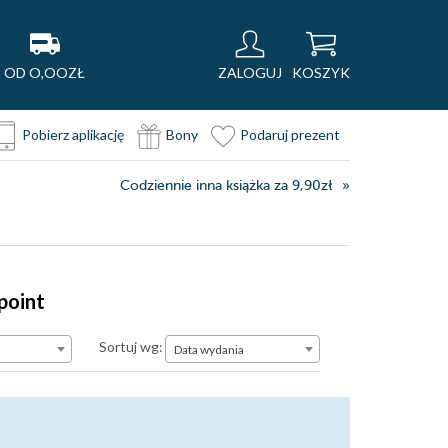
OD O,OOZŁ
ZALOGUJ
KOSZYK
Pobierz aplikację
Bony
Podaruj prezent
Codziennie inna książka za 9,90zł
point
Data wydania
Sortuj wg:
Data wydania