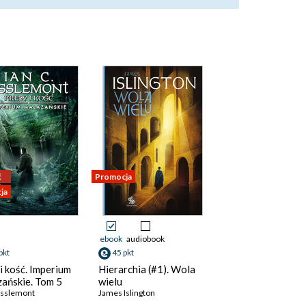
ć
Promocja
ja
ebook
audiobook
pkt
45 pkt
i kość. Imperium
Hierarchia (#1). Wola
ańskie. Tom 5
wielu
 Esslemont
James Islington