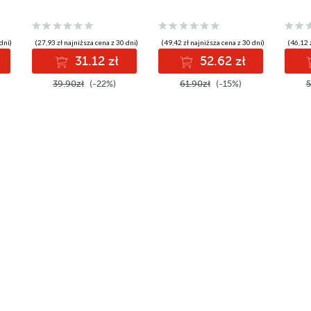
dni)
(27,93 zł najniższa cena z 30 dni)
(49,42 zł najniższa cena z 30 dni)
(46,12 
31.12 zł
52.62 zł
39.90zł
(-22%)
61.90zł
(-15%)
5