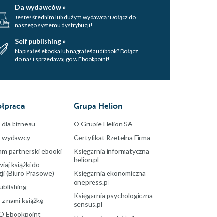
Da wydawców »
Jesteś średnim lub dużym wydawcą? Dołącz do
naszego systemu dystrybucji!
Self publishing »
Napisałeś ebooka lub nagrałeś audibook? Dołącz
do nas i sprzedawaj go w Ebookpoint!
łpraca
Grupa Helion
 dla biznesu
O Grupie Helion SA
a wydawcy
Certyfikat Rzetelna Firma
am partnerski ebooki
Księgarnia informatyczna
helion.pl
aj książki do
ji (Biuro Prasowe)
Księgarnia ekonomiczna
onepress.pl
ublishing
Księgarnia psychologiczna
 z nami książkę
sensus.pl
O Ebookpoint