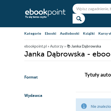
Kategorie
Ebooki
Audiobooki
Książki
Kursy v
ebookpoint.pl
» Autorzy
» 📚
Janka Dąbrowska
Janka Dąbrowska - eboo
Tytuły auto
Format
Wydawca
Nie znalezio