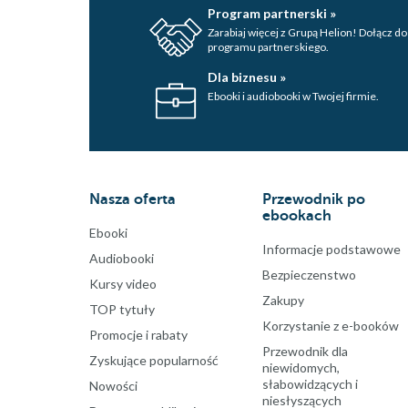
Program partnerski »
Zarabiaj więcej z Grupą Helion! Dołącz do
programu partnerskiego.
Dla biznesu »
Ebooki i audiobooki w Twojej firmie.
Nasza oferta
Przewodnik po
ebookach
Ebooki
Informacje podstawowe
Audiobooki
Bezpieczenstwo
Kursy video
Zakupy
TOP tytuły
Korzystanie z e-booków
Promocje i rabaty
Przewodnik dla
Zyskujące popularność
niewidomych,
słabowidzących i
Nowości
niesłyszących