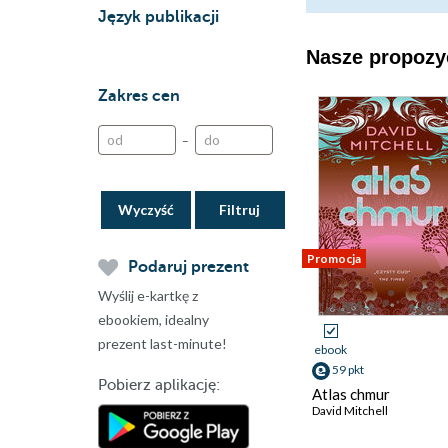
Język publikacji
Nasze propozyc
Zakres cen
–
Wyczyść
Promocja
Podaruj prezent
Wyślij e-kartkę z
ebookiem, idealny
prezent last-minute!
ebook
59 pkt
Pobierz aplikację:
Atlas chmur
David Mitchell