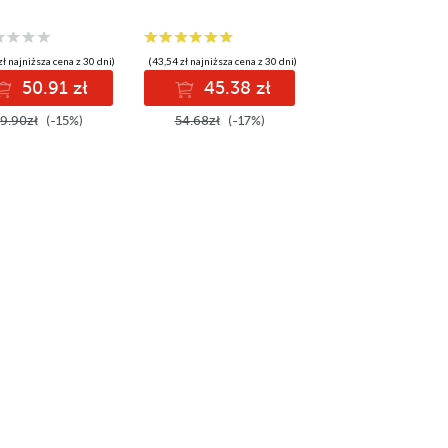
zł najniższa cena z 30 dni)
(43,54 zł najniższa cena z 30 dni)
50.91 zł
45.38 zł
9.90zł
(-15%)
54.68zł
(-17%)