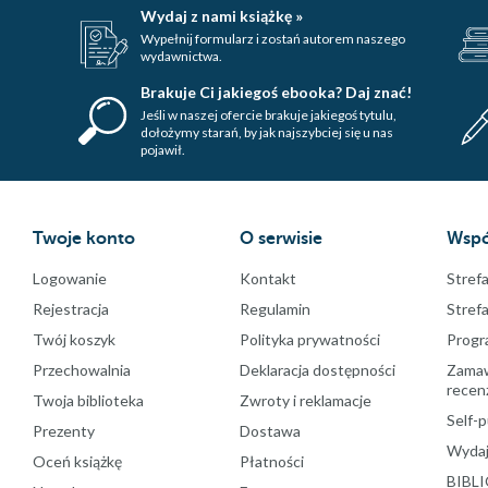
Wydaj z nami książkę »
Wypełnij formularz i zostań autorem naszego
wydawnictwa.
Brakuje Ci jakiegoś ebooka? Daj znać!
Jeśli w naszej ofercie brakuje jakiegoś tytulu,
dołożymy starań, by jak najszybciej się u nas
pojawił.
Twoje konto
O serwisie
Wspó
Logowanie
Kontakt
Strefa
Rejestracja
Regulamin
Stref
Twój koszyk
Polityka prywatności
Progr
Przechowalnia
Deklaracja dostępności
Zamawi
recenz
Twoja biblioteka
Zwroty i reklamacje
Self-p
Prezenty
Dostawa
Wydaj
Oceń książkę
Płatności
BIBLI