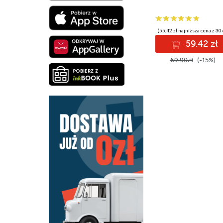
(55,42 zł najniższa cena z 30 
59.42 zł
69.90zł
(-15%)