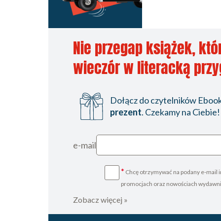
Nie przegap książek, któ
wieczór w literacką prz
Dołącz do czytelników Ebookp
prezent
. Czekamy na Ciebie!
e-mail
*
Chcę otrzymywać na podany e-mail i
promocjach oraz nowościach wydawn
Zobacz więcej »