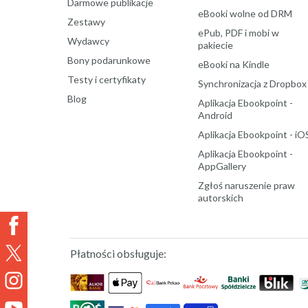
Darmowe publikacje
eBooki wolne od DRM
Zestawy
ePub, PDF i mobi w
Wydawcy
pakiecie
Bony podarunkowe
eBooki na Kindle
Testy i certyfikaty
Synchronizacja z Dropbox
Blog
Aplikacja Ebookpoint -
Android
Aplikacja Ebookpoint - iO
Aplikacja Ebookpoint -
AppGallery
Zgłoś naruszenie praw
autorskich
Płatności obsługuje: