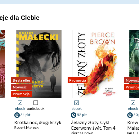
je dla Ciebie
Bestseller
Promocja
Nowoś
Nowość
Promoc
Promocja
ebook
audiobook
ebook
ebook
31 pkt
52 pkt
50 
Krótka noc, długi krzyk
Żelazny złoty. Cykl
Krew 
Robert Małecki
Czerwony świt. Tom 4
Malaz
Pierce Brown
Ian C.