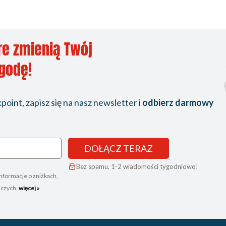
re zmienią Twój
ygodę!
oint, zapisz się na nasz newsletter i
odbierz darmowy
DOŁĄCZ TERAZ
Bez spamu, 1-2 wiadomości tygodniowo!
nformacje o zniżkach,
iczych.
więcej »