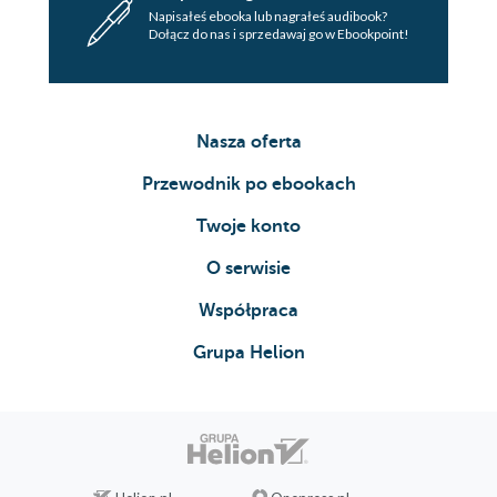
Napisałeś ebooka lub nagrałeś audibook?
Dołącz do nas i sprzedawaj go w Ebookpoint!
Nasza oferta
Przewodnik po ebookach
Twoje konto
O serwisie
Współpraca
Grupa Helion