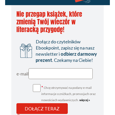
Nie przegap książek, które
zmienią Twój wieczór w
literacką przygodę!
Dołącz do czytelników
Ebookpoint, zapisz się na nasz
newsletter i
odbierz darmowy
prezent
. Czekamy na Ciebie!
e-mail
*
Chcę otrzymywać na podany e-mail
informacje o zniżkach, promocjach oraz
nowościach wydawniczych.
więcej »
DOŁĄCZ TERAZ