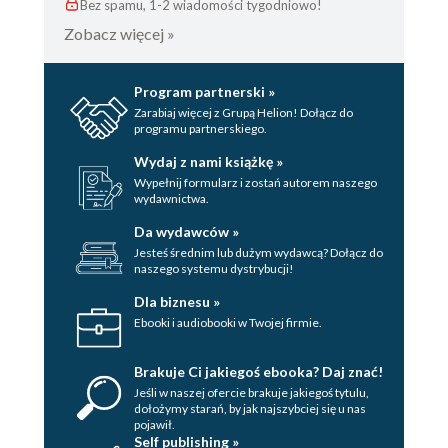
Bez spamu, 1-2 wiadomości tygodniowo!
Zobacz więcej »
Program partnerski »
Zarabiaj więcej z Grupą Helion! Dołącz do
programu partnerskiego.
Wydaj z nami książkę »
Wypełnij formularz i zostań autorem naszego
wydawnictwa.
Da wydawców »
Jesteś średnim lub dużym wydawcą? Dołącz do
naszego systemu dystrybucji!
Dla biznesu »
Ebooki i audiobooki w Twojej firmie.
Brakuje Ci jakiegoś ebooka? Daj znać!
Jeśli w naszej ofercie brakuje jakiegoś tytulu,
dołożymy starań, by jak najszybciej się u nas
pojawił.
Self publishing »