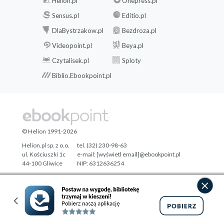
Helion.pl
Onepress.pl
Sensus.pl
Editio.pl
DlaBystrzakow.pl
Bezdroza.pl
Videopoint.pl
Beya.pl
Czytalisek.pl
Sploty
Biblio.Ebookpoint.pl
© Helion 1991-2026
Helion.pl sp. z o.o.
tel. (32) 230-98-63
ul. Kościuszki 1c
e-mail:
[wyświetl email]@ebookpoint.pl
44-100 Gliwice
NIP: 6312636254
Regon: 241989027
Designed with ♥ by
Tonik.pl
Pełna wersja strony »