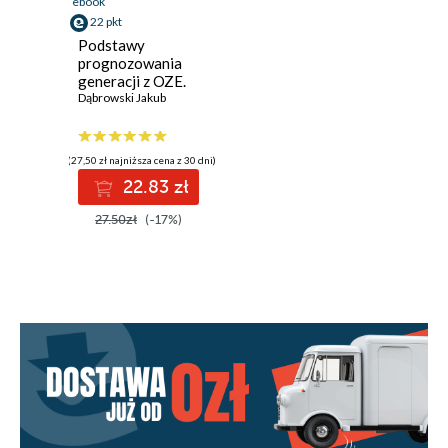
ebook
22 pkt
Podstawy
prognozowania
generacji z OZE.
#OZE #python #AI
Dąbrowski Jakub
#ML
(27,50 zł najniższa cena z 30 dni)
22.83 zł
27.50zł
(-17%)