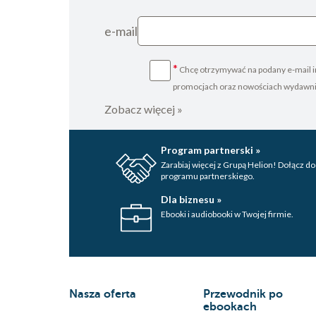
e-mail
*
Chcę otrzymywać na podany e-mail i
promocjach oraz nowościach wydawn
Zobacz więcej »
Program partnerski »
Zarabiaj więcej z Grupą Helion! Dołącz do
programu partnerskiego.
Dla biznesu »
Ebooki i audiobooki w Twojej firmie.
Nasza oferta
Przewodnik po
ebookach