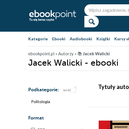
Kategorie
Ebooki
Audiobooki
Książki
Kursy v
ebookpoint.pl
» Autorzy
» 📚
Jacek Walicki
Jacek Walicki - ebooki
Tytuły auto
Podkategorie:
wróć
Politologia
Format