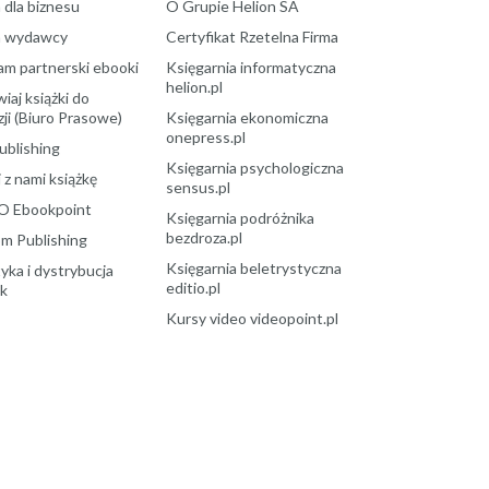
 dla biznesu
O Grupie Helion SA
a wydawcy
Certyfikat Rzetelna Firma
am partnerski ebooki
Księgarnia informatyczna
helion.pl
aj książki do
ji (Biuro Prasowe)
Księgarnia ekonomiczna
onepress.pl
ublishing
Księgarnia psychologiczna
 z nami książkę
sensus.pl
O Ebookpoint
Księgarnia podróżnika
bezdroza.pl
m Publishing
Księgarnia beletrystyczna
yka i dystrybucja
editio.pl
ek
Kursy video videopoint.pl