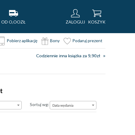
OD O,OOZŁ
ZALOGUJ
KOSZYK
Pobierz aplikację
Bony
Podaruj prezent
Codziennie inna książka za 9,90zł
t
Data wydania
Sortuj wg:
Data wydania