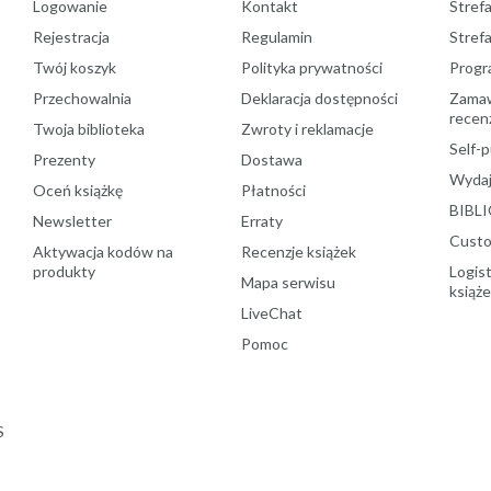
Logowanie
Kontakt
Strefa
Rejestracja
Regulamin
Stref
Twój koszyk
Polityka prywatności
Progr
Przechowalnia
Deklaracja dostępności
Zamawi
recenz
Twoja biblioteka
Zwroty i reklamacje
Self-p
Prezenty
Dostawa
Wydaj
Oceń książkę
Płatności
BIBLI
Newsletter
Erraty
Custo
Aktywacja kodów na
Recenzje książek
produkty
Logist
Mapa serwisu
książ
LiveChat
Pomoc
S