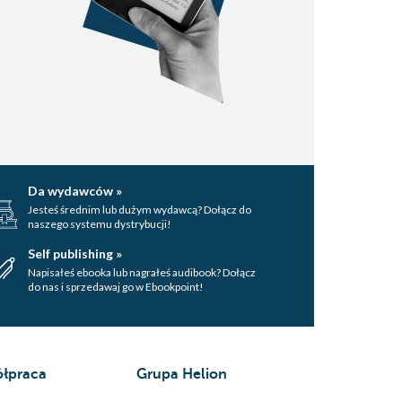
Da wydawców »
Jesteś średnim lub dużym wydawcą? Dołącz do
naszego systemu dystrybucji!
Self publishing »
Napisałeś ebooka lub nagrałeś audibook? Dołącz
do nas i sprzedawaj go w Ebookpoint!
łpraca
Grupa Helion