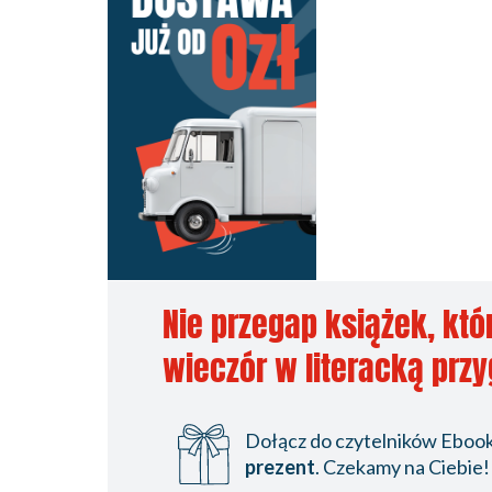
Nie przegap książek, któ
wieczór w literacką prz
Dołącz do czytelników Ebookp
prezent
. Czekamy na Ciebie!