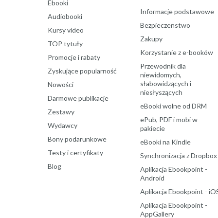
Ebooki
Informacje podstawowe
Audiobooki
Bezpieczenstwo
Kursy video
Zakupy
TOP tytuły
Korzystanie z e-booków
Promocje i rabaty
Przewodnik dla
Zyskujące popularność
niewidomych,
słabowidzących i
Nowości
niesłyszących
Darmowe publikacje
eBooki wolne od DRM
Zestawy
ePub, PDF i mobi w
Wydawcy
pakiecie
Bony podarunkowe
eBooki na Kindle
Testy i certyfikaty
Synchronizacja z Dropbox
Blog
Aplikacja Ebookpoint -
Android
Aplikacja Ebookpoint - iO
Aplikacja Ebookpoint -
AppGallery