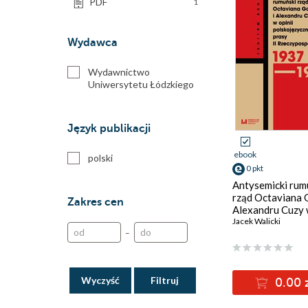
PDF
1
Wydawca
Wydawnictwo
Uniwersytetu Łódzkiego
Język publikacji
ebook
polski
0 pkt
Antysemicki rum
rząd Octaviana G
Zakres cen
Alexandru Cuzy
opinii polskojęz
Jacek Walicki
–
prasy II
Rzeczypospolite
(1937-1938)
Wyczyść
0.00 