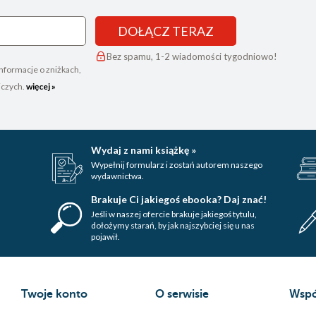
DOŁĄCZ TERAZ
Bez spamu, 1-2 wiadomości tygodniowo!
nformacje o zniżkach,
iczych.
więcej »
Wydaj z nami książkę »
Wypełnij formularz i zostań autorem naszego
wydawnictwa.
Brakuje Ci jakiegoś ebooka? Daj znać!
Jeśli w naszej ofercie brakuje jakiegoś tytulu,
dołożymy starań, by jak najszybciej się u nas
pojawił.
Twoje konto
O serwisie
Wspó