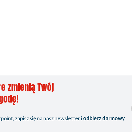
re zmienią Twój
ygodę!
oint, zapisz się na nasz newsletter i
odbierz darmowy