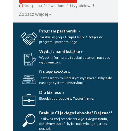
Bez spamu, 1-2 wiadomości tygodniowo!
Zobacz więcej »
Program partnerski »
Zarabiaj więcej z Grupą Helion! Dołącz do
programu partnerskiego.
Wydaj z nami książkę »
Wypełnij formularz i zostań autorem naszego
wydawnictwa.
Da wydawców »
Jesteś średnim lub dużym wydawcą? Dołącz do
naszego systemu dystrybucji!
Dla biznesu »
Ebooki i audiobooki w Twojej firmie.
Brakuje Ci jakiegoś ebooka? Daj znać!
Jeśli w naszej ofercie brakuje jakiegoś tytulu,
dołożymy starań, by jak najszybciej się u nas
pojawił.