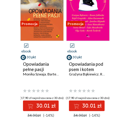
Promocja
Promocja
ebook
ebook
30 pkt
30 pkt
Opowiadania
Opowiadania pod
pełne pasji
psem i kotem
Monika Szwaja
,
Bartek Świderski
Grażyna Bąkiewicz
,
Maciej Przepiera
,
Renata Jabłońska
,
Zofia Mossakows
,
Ra
(17,90 zł najniższa cena z 30 dni)
(17,90 zł najniższa cena z 30 dni)
30.01 zł
30.01 zł
34.90zł
(-14%)
34.90zł
(-14%)