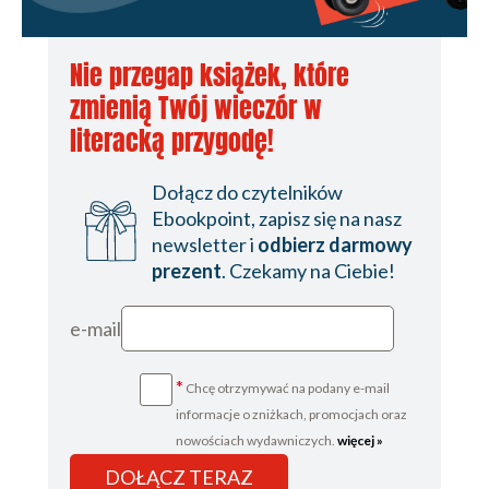
Nie przegap książek, które
zmienią Twój wieczór w
literacką przygodę!
Dołącz do czytelników
Ebookpoint, zapisz się na nasz
newsletter i
odbierz darmowy
prezent
. Czekamy na Ciebie!
e-mail
*
Chcę otrzymywać na podany e-mail
informacje o zniżkach, promocjach oraz
nowościach wydawniczych.
więcej »
DOŁĄCZ TERAZ