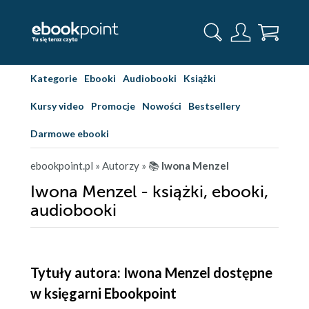
Kategorie
Ebooki
Audiobooki
Książki
Kursy video
Promocje
Nowości
Bestsellery
Darmowe ebooki
ebookpoint.pl
» Autorzy
» 📚
Iwona Menzel
Iwona Menzel - książki, ebooki,
audiobooki
Tytuły autora: Iwona Menzel dostępne
w księgarni Ebookpoint