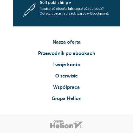
Self publishing »
Napisałeś ebooka lub nagrałeś audibook?
Dołącz do nas i sprzedawaj go w Ebookpoint!
Nasza oferta
Przewodnik po ebookach
Twoje konto
O serwisie
Współpraca
Grupa Helion