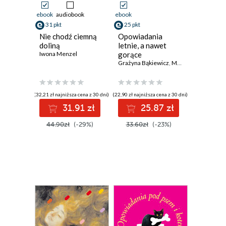
ebook
audiobook
ebook
31 pkt
25 pkt
Nie chodź ciemną
Opowiadania
doliną
letnie, a nawet
Iwona Menzel
gorące
Grażyna Bąkiewicz
,
Małgorzata Domagalik
(32,21 zł najniższa cena z 30 dni)
(22,90 zł najniższa cena z 30 dni)
31.91 zł
25.87 zł
44.90zł
(-29%)
33.60zł
(-23%)