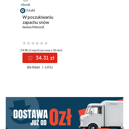
ebook
34 pkt
W poszukiwaniu
zapachu snów
Iwona Menzel
(19,90 zł najniższa cena z 30 dni)
34.31 zł
39.90zł
(-14%)