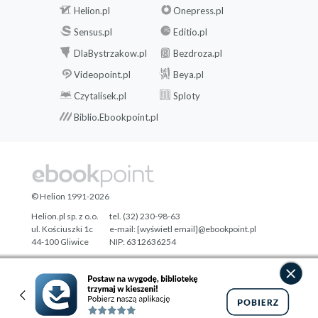
Helion.pl
Onepress.pl
Sensus.pl
Editio.pl
DlaBystrzakow.pl
Bezdroza.pl
Videopoint.pl
Beya.pl
Czytalisek.pl
Sploty
Biblio.Ebookpoint.pl
© Helion 1991-2026
Helion.pl sp. z o.o.
tel. (32) 230-98-63
ul. Kościuszki 1c
e-mail:
[wyświetl email]@ebookpoint.pl
44-100 Gliwice
NIP: 6312636254
Regon: 241989027
Designed with ♥ by
Tonik.pl
Pełna wersja strony »