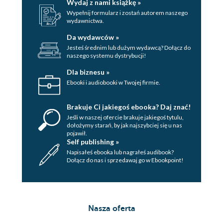
Wydaj z nami książkę »
Wypełnij formularz i zostań autorem naszego
wydawnictwa.
Da wydawców »
Jesteś średnim lub dużym wydawcą? Dołącz do
naszego systemu dystrybucji!
Dla biznesu »
Ebooki i audiobooki w Twojej firmie.
Brakuje Ci jakiegoś ebooka? Daj znać!
Jeśli w naszej ofercie brakuje jakiegoś tytulu,
dołożymy starań, by jak najszybciej się u nas
pojawił.
Self publishing »
Napisałeś ebooka lub nagrałeś audibook?
Dołącz do nas i sprzedawaj go w Ebookpoint!
Nasza oferta