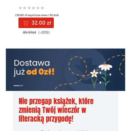
(30,80 zł najniższa cena z 30 dni)
32.00 zł
39.99zł
(-20%)
Nie przegap książek, które
zmienią Twój wieczór w
literacką przygodę!