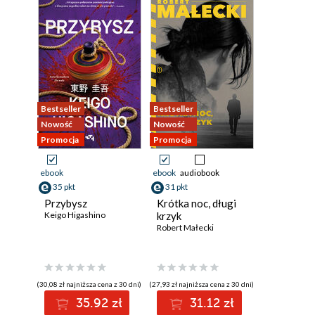
Bestseller
Bestseller
Nowość
Nowość
Promocja
Promocja
ebook
ebook
audiobook
35 pkt
31 pkt
Przybysz
Krótka noc, długi
Keigo Higashino
krzyk
Robert Małecki
(30,08 zł najniższa cena z 30 dni)
(27,93 zł najniższa cena z 30 dni)
35.92 zł
31.12 zł