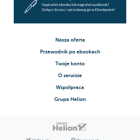
Napisałeś ebooka lub nagrałeś audibook?
Dołącz do nas i sprzedawaj go w Ebookpoint!
Nasza oferta
Przewodnik po ebookach
Twoje konto
O serwisie
Współpraca
Grupa Helion