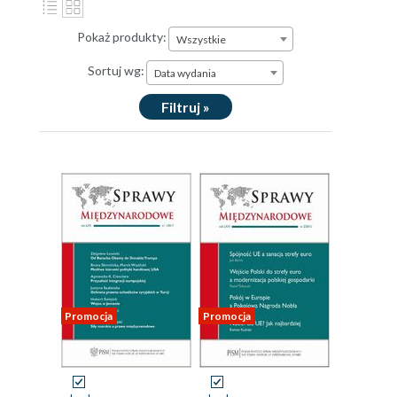
Pokaż produkty:
Wszystkie
Sortuj wg:
Data wydania
Filtruj »
Promocja
Promocja