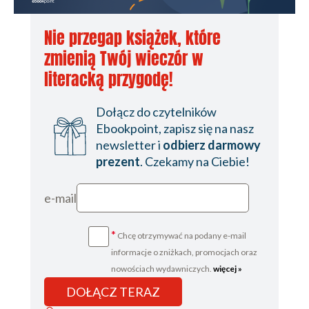
Nie przegap książek, które
zmienią Twój wieczór w
literacką przygodę!
Dołącz do czytelników
Ebookpoint, zapisz się na nasz
newsletter i
odbierz darmowy
prezent
. Czekamy na Ciebie!
e-mail
*
Chcę otrzymywać na podany e-mail
informacje o zniżkach, promocjach oraz
nowościach wydawniczych.
więcej »
DOŁĄCZ TERAZ