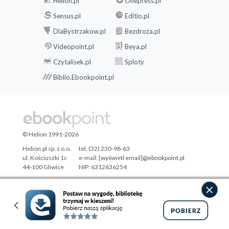
Helion.pl
Onepress.pl
Sensus.pl
Editio.pl
DlaBystrzakow.pl
Bezdroza.pl
Videopoint.pl
Beya.pl
Czytalisek.pl
Sploty
Biblio.Ebookpoint.pl
© Helion 1991-2026
Helion.pl sp. z o.o.
tel. (32) 230-98-63
ul. Kościuszki 1c
e-mail:
[wyświetl email]@ebookpoint.pl
44-100 Gliwice
NIP: 6312636254
Regon: 241989027
Designed with ♥ by
Tonik.pl
Pełna wersja strony »