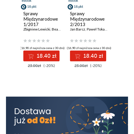
ebook
ebook
18 pkt
18 pkt
Sprawy
Sprawy
Międzynarodowe
Międzynarodowe
1/2017
2/2013
Zbigniew Lewicki
,
Beata Słomińska
Jan Barcz
,
Marek Wasiński
,
Paweł Tokarski
,
Krzysztof Wąsow
,
Hubert Święt
(16,90 zł najniższa cena z 30 dni)
(16,90 zł najniższa cena z 30 dni)
18.40 zł
18.40 zł
23.00zł
(-20%)
23.00zł
(-20%)