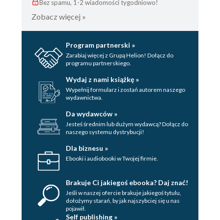
Bez spamu, 1-2 wiadomości tygodniowo!
Zobacz więcej »
Program partnerski »
Zarabiaj więcej z Grupą Helion! Dołącz do
programu partnerskiego.
Wydaj z nami książkę »
Wypełnij formularz i zostań autorem naszego
wydawnictwa.
Da wydawców »
Jesteś średnim lub dużym wydawcą? Dołącz do
naszego systemu dystrybucji!
Dla biznesu »
Ebooki i audiobooki w Twojej firmie.
Brakuje Ci jakiegoś ebooka? Daj znać!
Jeśli w naszej ofercie brakuje jakiegoś tytulu,
dołożymy starań, by jak najszybciej się u nas
pojawił.
Self publishing »