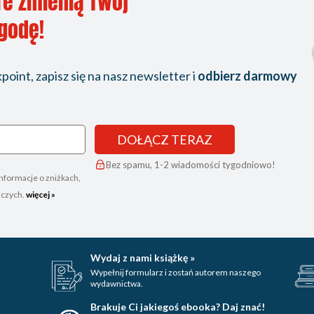
re zmienią Twój
ygodę!
oint, zapisz się na nasz newsletter i
odbierz darmowy
DOŁĄCZ TERAZ
Bez spamu, 1-2 wiadomości tygodniowo!
nformacje o zniżkach,
iczych.
więcej »
Wydaj z nami książkę »
Wypełnij formularz i zostań autorem naszego
wydawnictwa.
Brakuje Ci jakiegoś ebooka? Daj znać!