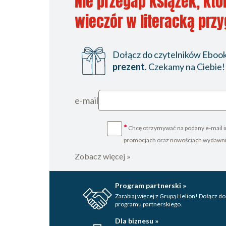
Nie przegap książek, któ
wieczór w literacką prz
Dołącz do czytelników Ebookp
prezent
. Czekamy na Ciebie!
e-mail
*
Chcę otrzymywać na podany e-mail i
promocjach oraz nowościach wydawn
Zobacz więcej »
Program partnerski »
Zarabiaj więcej z Grupą Helion! Dołącz do
programu partnerskiego.
Dla biznesu »