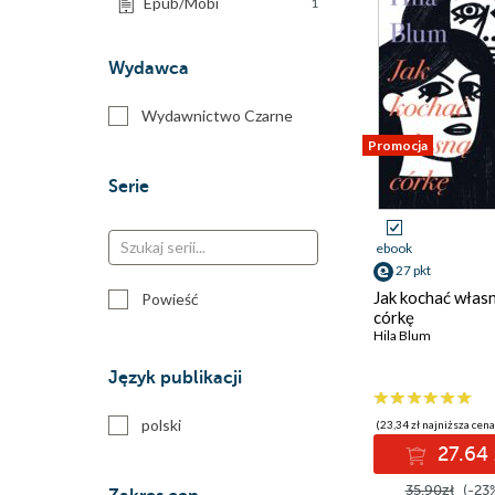
Epub/Mobi
1
Wydawca
Wydawnictwo Czarne
Promocja
Serie
ebook
27 pkt
Jak kochać włas
Powieść
córkę
Hila Blum
Język publikacji
polski
(23,34 zł najniższa cena
27.64 
35.90zł
(-23