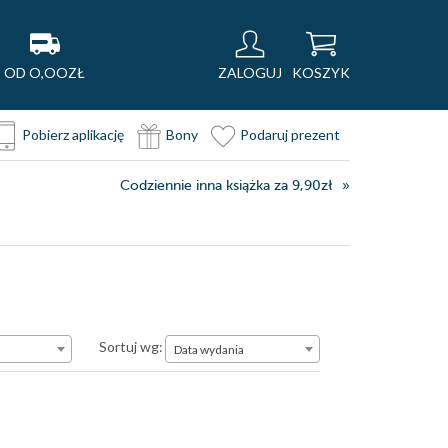
OD O,OOZŁ
ZALOGUJ
KOSZYK
Pobierz aplikację
Bony
Podaruj prezent
Codziennie inna książka za 9,90zł
Data wydania
Sortuj wg:
Data wydania