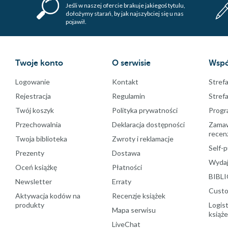
Jeśli w naszej ofercie brakuje jakiegoś tytulu,
dołożymy starań, by jak najszybciej się u nas
pojawił.
Twoje konto
O serwisie
Wspó
Logowanie
Kontakt
Strefa
Rejestracja
Regulamin
Stref
Twój koszyk
Polityka prywatności
Progr
Przechowalnia
Deklaracja dostępności
Zamawi
recenz
Twoja biblioteka
Zwroty i reklamacje
Self-p
Prezenty
Dostawa
Wydaj
Oceń książkę
Płatności
BIBLI
Newsletter
Erraty
Custo
Aktywacja kodów na
Recenzje książek
produkty
Logist
Mapa serwisu
książ
LiveChat