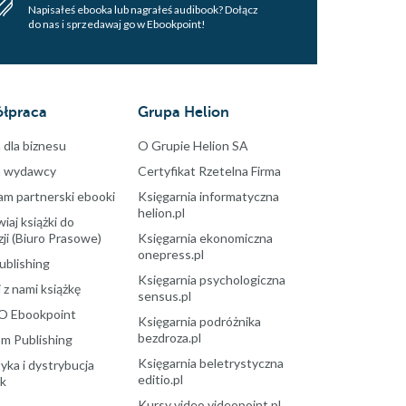
Napisałeś ebooka lub nagrałeś audibook? Dołącz
do nas i sprzedawaj go w Ebookpoint!
łpraca
Grupa Helion
 dla biznesu
O Grupie Helion SA
a wydawcy
Certyfikat Rzetelna Firma
am partnerski ebooki
Księgarnia informatyczna
helion.pl
aj książki do
ji (Biuro Prasowe)
Księgarnia ekonomiczna
onepress.pl
ublishing
Księgarnia psychologiczna
 z nami książkę
sensus.pl
O Ebookpoint
Księgarnia podróżnika
bezdroza.pl
m Publishing
Księgarnia beletrystyczna
yka i dystrybucja
editio.pl
ek
Kursy video videopoint.pl