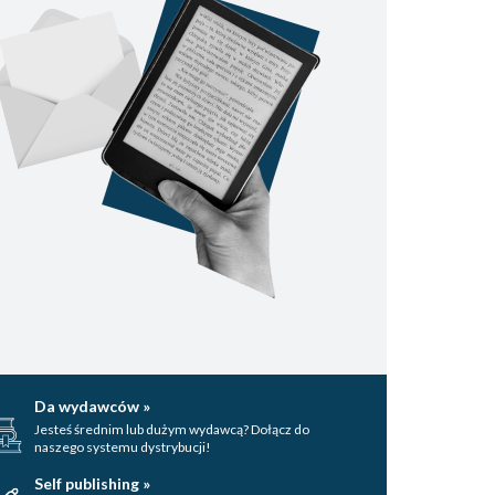
Da wydawców »
Jesteś średnim lub dużym wydawcą? Dołącz do
naszego systemu dystrybucji!
Self publishing »