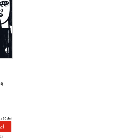
ną
 z 30 dni)
zł
%)