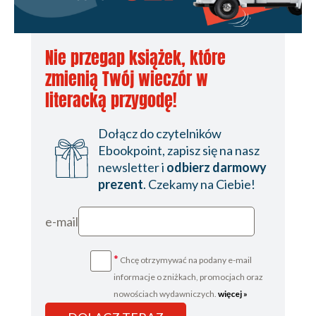
Nie przegap książek, które
zmienią Twój wieczór w
literacką przygodę!
Dołącz do czytelników
Ebookpoint, zapisz się na nasz
newsletter i
odbierz darmowy
prezent
. Czekamy na Ciebie!
e-mail
*
Chcę otrzymywać na podany e-mail
informacje o zniżkach, promocjach oraz
nowościach wydawniczych.
więcej »