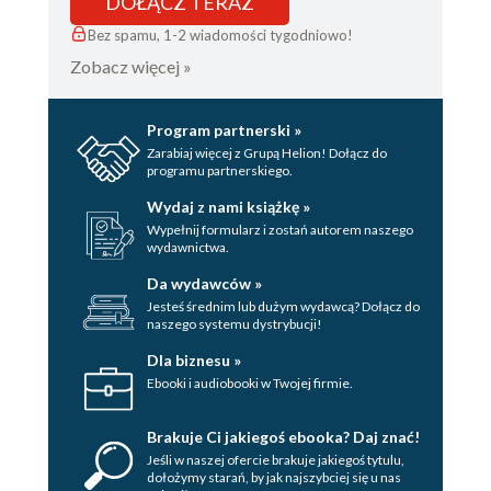
DOŁĄCZ TERAZ
Bez spamu, 1-2 wiadomości tygodniowo!
Zobacz więcej »
Program partnerski »
Zarabiaj więcej z Grupą Helion! Dołącz do
programu partnerskiego.
Wydaj z nami książkę »
Wypełnij formularz i zostań autorem naszego
wydawnictwa.
Da wydawców »
Jesteś średnim lub dużym wydawcą? Dołącz do
naszego systemu dystrybucji!
Dla biznesu »
Ebooki i audiobooki w Twojej firmie.
Brakuje Ci jakiegoś ebooka? Daj znać!
Jeśli w naszej ofercie brakuje jakiegoś tytulu,
dołożymy starań, by jak najszybciej się u nas