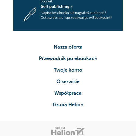
pojawił.
Self publishing »
Napisałeś ebooka lub nagrałeś audibook?
Dołącz do nas i sprzedawaj go w Ebookpoint!
Nasza oferta
Przewodnik po ebookach
Twoje konto
O serwisie
Współpraca
Grupa Helion