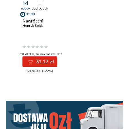
ebook
audiobook
31 pkt
Nawróceni
Henryk Bejda
(20,90 zł najniższa cena z 30 dni)
31.12 zł
39.90zł
(-22%)