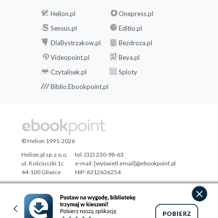
Helion.pl
Onepress.pl
Sensus.pl
Editio.pl
DlaBystrzakow.pl
Bezdroza.pl
Videopoint.pl
Beya.pl
Czytalisek.pl
Sploty
Biblio.Ebookpoint.pl
© Helion 1991-2026
Helion.pl sp. z o.o.
tel. (32) 230-98-63
ul. Kościuszki 1c
e-mail:
[wyświetl email]@ebookpoint.pl
44-100 Gliwice
NIP: 6312636254
Regon: 241989027
Designed with ♥ by
Tonik.pl