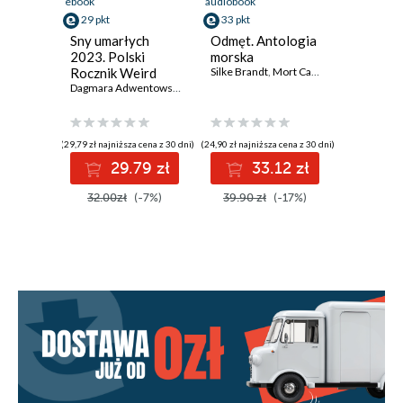
ebook
audiobook
29 pkt
33 pkt
Sny umarłych
Odmęt. Antologia
2023. Polski
morska
Rocznik Weird
Silke Brandt
,
Mort Castle
,
Filip Duval
,
Br
Fiction
Dagmara Adwentowska
,
Daria Banasiewicz
,
Aleksandra Bednarska
,
Fi
(29,79 zł najniższa cena z 30 dni)
(24,90 zł najniższa cena z 30 dni)
29.79 zł
33.12 zł
32.00zł
(-7%)
39.90 zł
(-17%)