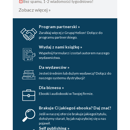
Bez spamu, 1-2 wiadomości tygodniowo!
Zobacz więcej »
Program partnerski »
Zarabiaj więcej z Grupą Helion! Dołącz do
programu partnerskiego.
Wydaj z nami książkę »
Wypełnij formularz i zostań autorem naszego
wydawnictwa.
Da wydawców »
Jesteś średnim lub dużym wydawcą? Dołącz do
naszego systemu dystrybucji!
Dla biznesu »
Ebooki i audiobooki w Twojej firmie.
Brakuje Ci jakiegoś ebooka? Daj znać!
Jeśli w naszej ofercie brakuje jakiegoś tytulu,
dołożymy starań, by jak najszybciej się u nas
pojawił.
Self publishing »