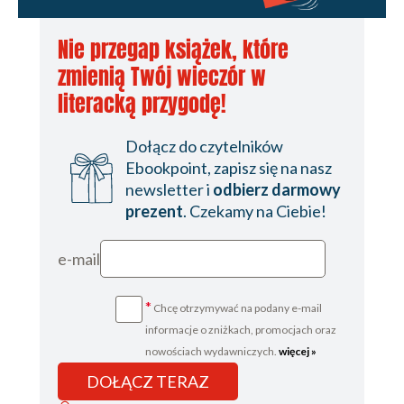
Nie przegap książek, które
zmienią Twój wieczór w
literacką przygodę!
Dołącz do czytelników
Ebookpoint, zapisz się na nasz
newsletter i
odbierz darmowy
prezent
. Czekamy na Ciebie!
e-mail
*
Chcę otrzymywać na podany e-mail
informacje o zniżkach, promocjach oraz
nowościach wydawniczych.
więcej »
DOŁĄCZ TERAZ