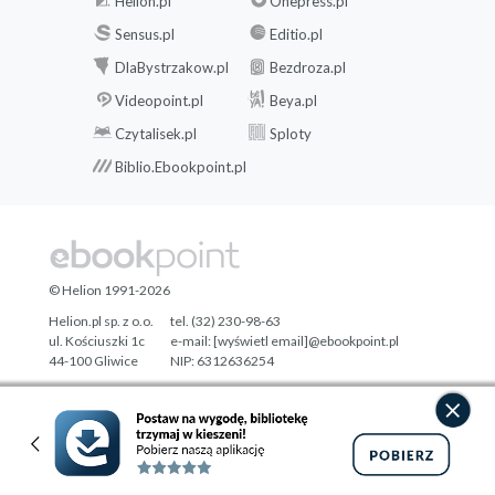
Helion.pl
Onepress.pl
Sensus.pl
Editio.pl
DlaBystrzakow.pl
Bezdroza.pl
Videopoint.pl
Beya.pl
Czytalisek.pl
Sploty
Biblio.Ebookpoint.pl
© Helion 1991-2026
Helion.pl sp. z o.o.
tel. (32) 230-98-63
ul. Kościuszki 1c
e-mail:
[wyświetl email]@ebookpoint.pl
44-100 Gliwice
NIP: 6312636254
Regon: 241989027
Designed with ♥ by
Tonik.pl
Pełna wersja strony »