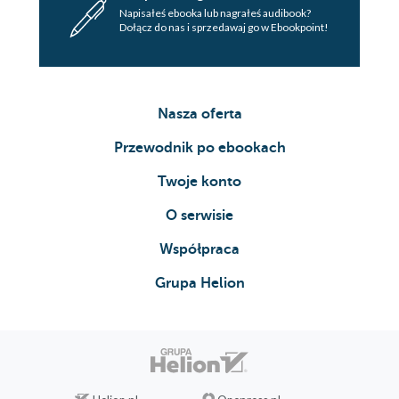
Napisałeś ebooka lub nagrałeś audibook?
Dołącz do nas i sprzedawaj go w Ebookpoint!
Nasza oferta
Przewodnik po ebookach
Twoje konto
O serwisie
Współpraca
Grupa Helion