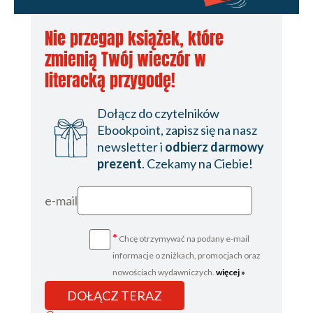
Nie przegap książek, które
zmienią Twój wieczór w
literacką przygodę!
Dołącz do czytelników
Ebookpoint, zapisz się na nasz
newsletter i
odbierz darmowy
prezent
. Czekamy na Ciebie!
e-mail
*
Chcę otrzymywać na podany e-mail
informacje o zniżkach, promocjach oraz
nowościach wydawniczych.
więcej »
DOŁĄCZ TERAZ