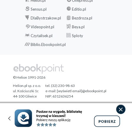
Helion.pl
Onepress.pl
Sensus.pl
Editio.pl
DlaBystrzakow.pl
Bezdroza.pl
Videopoint.pl
Beya.pl
Czytalisek.pl
Sploty
Biblio.Ebookpoint.pl
© Helion 1991-2026
Helion.pl sp. z o.o.
tel. (32) 230-98-63
ul. Kościuszki 1c
e-mail:
[wyświetl email]@ebookpoint.pl
44-100 Gliwice
NIP: 6312636254
Regon: 241989027
Designed with ♥ by
Tonik.pl
Pełna wersja strony »