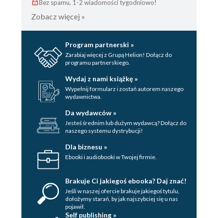
Bez spamu, 1-2 wiadomości tygodniowo!
Zobacz więcej »
Program partnerski »
Zarabiaj więcej z Grupą Helion! Dołącz do
programu partnerskiego.
Wydaj z nami książkę »
Wypełnij formularz i zostań autorem naszego
wydawnictwa.
Da wydawców »
Jesteś średnim lub dużym wydawcą? Dołącz do
naszego systemu dystrybucji!
Dla biznesu »
Ebooki i audiobooki w Twojej firmie.
Brakuje Ci jakiegoś ebooka? Daj znać!
Jeśli w naszej ofercie brakuje jakiegoś tytulu,
dołożymy starań, by jak najszybciej się u nas
pojawił.
Self publishing »