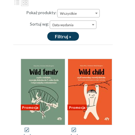
Pokaż produkty:
Wszystkie
Sortuj wg:
Data wydania
Filtruj »
Promocja
Promocja