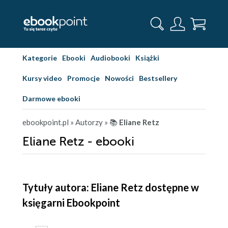
Kategorie
Ebooki
Audiobooki
Książki
Kursy video
Promocje
Nowości
Bestsellery
Darmowe ebooki
ebookpoint.pl
» Autorzy
» 📚
Eliane Retz
Eliane Retz - ebooki
Tytuły autora: Eliane Retz dostępne w
księgarni Ebookpoint