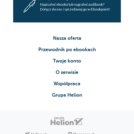
Napisałeś ebooka lub nagrałeś audibook?
Dołącz do nas i sprzedawaj go w Ebookpoint!
Nasza oferta
Przewodnik po ebookach
Twoje konto
O serwisie
Współpraca
Grupa Helion