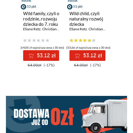
ebook
ebook
53 pkt
53 pkt
Wild family, czyli o
Wild child, czyli
rodzinie, rozwoju
naturalny rozwój
dziecka do 7. roku
dziecka
życia i więzi
Eliane Retz
,
Christiane Stella Bongertz
Eliane Retz
,
Christiane Stella Bongertz
między
rodzeństwem
(64,00 zł najniższa cena z 30 dni)
(53,66 zł najniższa cena z 30 dni)
53.12 zł
53.12 zł
64.00zł
(-17%)
64.00zł
(-17%)