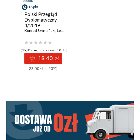
ebook
18 pkt
Polski Przegląd
Dyplomatyczny
4/2019
Konrad Szymański
,
Leszek Jesień
,
Melchior Szczepanik
,
Agnieszka S
(16,90 zł najniższa cena z 30 dni)
18.40 zł
23.00zł
(-20%)