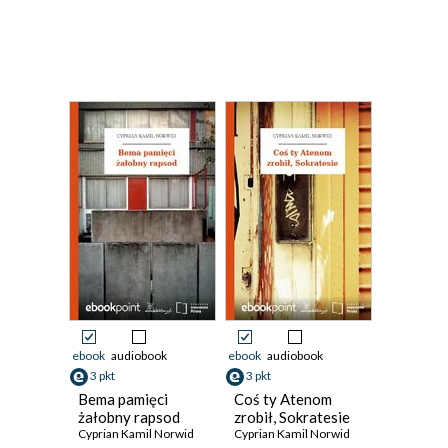
ebook
audiobook
ebook
audiobook
3 pkt
3 pkt
Bema pamięci
Coś ty Atenom
żałobny rapsod
zrobił, Sokratesie
Cyprian Kamil Norwid
Cyprian Kamil Norwid