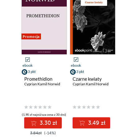
Promocja
ebook
ebook
3 pkt
3 pkt
Promethidion
Czarne kwiaty
Cyprian Kamil Norwid
Cyprian Kamil Norwid
(1,90 zł najniższa cena z 30 dni)
3.30 zł
3.49 zł
3.84zł
(-14%)