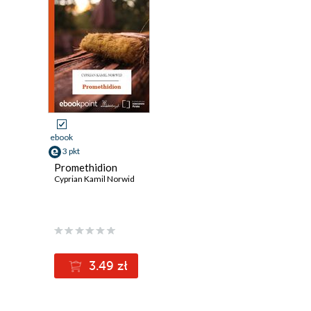
ebook
3 pkt
Promethidion
Cyprian Kamil Norwid
3.49 zł