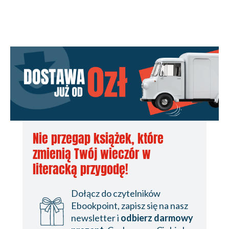
Nie przegap książek, które
zmienią Twój wieczór w
literacką przygodę!
Dołącz do czytelników
Ebookpoint, zapisz się na nasz
newsletter i
odbierz darmowy