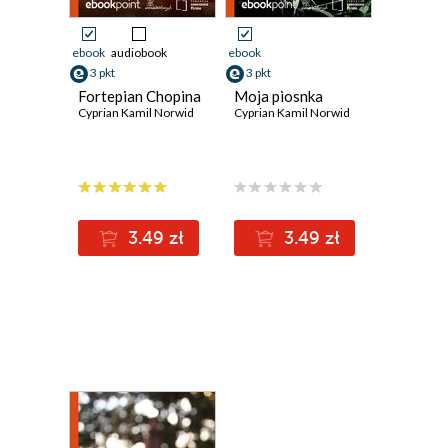
ebook
audiobook
ebook
3 pkt
3 pkt
Fortepian Chopina
Moja piosnka
Cyprian Kamil Norwid
Cyprian Kamil Norwid
3.49 zł
3.49 zł