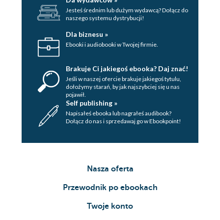
Jesteś średnim lub dużym wydawcą? Dołącz do
naszego systemu dystrybucji!
Dla biznesu »
Ebooki i audiobooki w Twojej firmie.
Brakuje Ci jakiegoś ebooka? Daj znać!
Jeśli w naszej ofercie brakuje jakiegoś tytulu,
dołożymy starań, by jak najszybciej się u nas
pojawił.
Self publishing »
Napisałeś ebooka lub nagrałeś audibook?
Dołącz do nas i sprzedawaj go w Ebookpoint!
Nasza oferta
Przewodnik po ebookach
Twoje konto