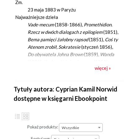
Zm.
23 maja 1883 w Paryżu
Najważniejsze dzieła
Vade-mecum
(1858-1866),
Promethidion.
Rzecz w dwóch dialogach z epilogiem
(1851),
Bema pamięci żałobny rapsod
(1851),
Coś ty
Atenom zrobił, Sokratesie
(styczeń 1856),
Do obywatela Johna Brown
(1859),
Wanda
(1851),
Krakus. Książę nieznany
(1851),
więcej »
Czarne kwiaty
(1856),
Białe kwiaty
(1856),
Quidam. Przypowieść
(1855-1857),
Cywilizacja. Legenda
(1861),
Archeologia
Tytuły autora: Cyprian Kamil Norwid
(1866),
Rzecz o wolności słowa
(1869),
dostępne w księgarni Ebookpoint
Pierścień Wielkiej Damy, czyli Ex-machina
Durejko
(1872),
Ad leones!
(1883)
Polski poeta, prozaik, dramatopisarz, eseista,
tworzył także prace plastyczne. Jego edukacja
Pokaż produkty:
Wszystkie
miała charakter niesystematyczny, można więc
Sortuj wg: