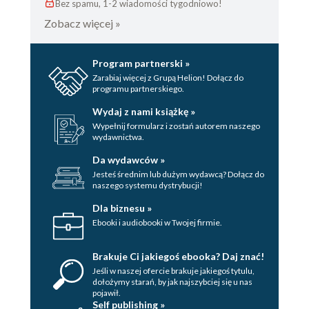
Bez spamu, 1-2 wiadomości tygodniowo!
Zobacz więcej »
Program partnerski »
Zarabiaj więcej z Grupą Helion! Dołącz do
programu partnerskiego.
Wydaj z nami książkę »
Wypełnij formularz i zostań autorem naszego
wydawnictwa.
Da wydawców »
Jesteś średnim lub dużym wydawcą? Dołącz do
naszego systemu dystrybucji!
Dla biznesu »
Ebooki i audiobooki w Twojej firmie.
Brakuje Ci jakiegoś ebooka? Daj znać!
Jeśli w naszej ofercie brakuje jakiegoś tytulu,
dołożymy starań, by jak najszybciej się u nas
pojawił.
Self publishing »