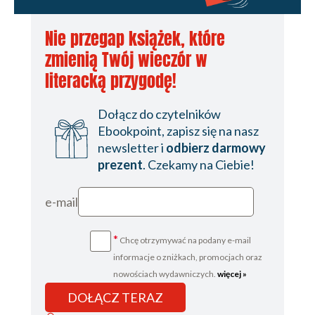
Nie przegap książek, które
zmienią Twój wieczór w
literacką przygodę!
Dołącz do czytelników
Ebookpoint, zapisz się na nasz
newsletter i
odbierz darmowy
prezent
. Czekamy na Ciebie!
e-mail
*
Chcę otrzymywać na podany e-mail
informacje o zniżkach, promocjach oraz
nowościach wydawniczych.
więcej »
DOŁĄCZ TERAZ