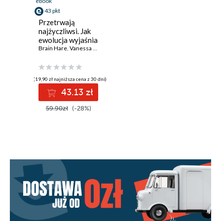
ebook
43 pkt
Przetrwają
najżyczliwsi. Jak
ewolucja wyjaśnia
istotę
Brain Hare
,
Vanessa Woods
człowieczeństwa?
(19,90 zł najniższa cena z 30 dni)
43.13 zł
59.90zł
(-28%)