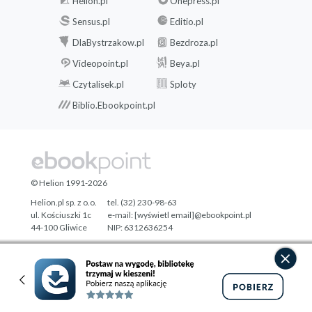
Helion.pl
Onepress.pl
Sensus.pl
Editio.pl
DlaBystrzakow.pl
Bezdroza.pl
Videopoint.pl
Beya.pl
Czytalisek.pl
Sploty
Biblio.Ebookpoint.pl
© Helion 1991-2026
Helion.pl sp. z o.o.
tel. (32) 230-98-63
ul. Kościuszki 1c
e-mail:
[wyświetl email]@ebookpoint.pl
44-100 Gliwice
NIP: 6312636254
Regon: 241989027
Designed with ♥ by
Tonik.pl
Pełna wersja strony »