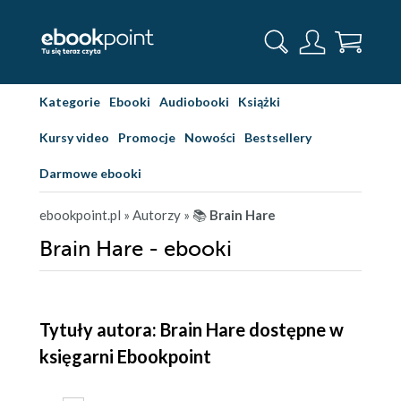
Kategorie
Ebooki
Audiobooki
Książki
Kursy video
Promocje
Nowości
Bestsellery
Darmowe ebooki
ebookpoint.pl
» Autorzy
» 📚
Brain Hare
Brain Hare - ebooki
Tytuły autora: Brain Hare dostępne w
księgarni Ebookpoint