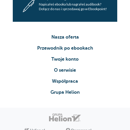
Napisałeś ebooka lub nagrałeś audibook?
Dołącz do nas i sprzedawaj go w Ebookpoint!
Nasza oferta
Przewodnik po ebookach
Twoje konto
O serwisie
Współpraca
Grupa Helion