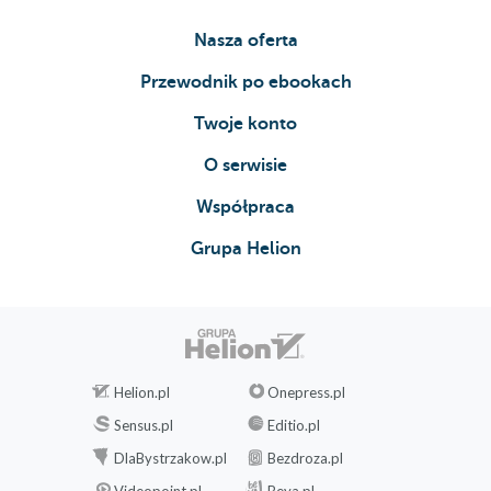
Nasza oferta
Przewodnik po ebookach
Twoje konto
O serwisie
Współpraca
Grupa Helion
Helion.pl
Onepress.pl
Sensus.pl
Editio.pl
DlaBystrzakow.pl
Bezdroza.pl
Videopoint.pl
Beya.pl