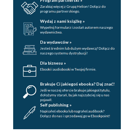
Program partnerski »
Zarabiaj więcej z Grupą Helion! Dołącz do
programu partnerskiego.
Wydaj z nami książkę »
Wypełnij formularz i zostań autorem naszego
wydawnictwa.
Da wydawców »
Jesteś średnim lub dużym wydawcą? Dołącz do
naszego systemu dystrybucji!
Dla biznesu »
Ebooki i audiobooki w Twojej firmie.
Brakuje Ci jakiegoś ebooka? Daj znać!
Jeśli w naszej ofercie brakuje jakiegoś tytulu,
dołożymy starań, by jak najszybciej się u nas
pojawił.
Self publishing »
Napisałeś ebooka lub nagrałeś audibook?
Dołącz do nas i sprzedawaj go w Ebookpoint!