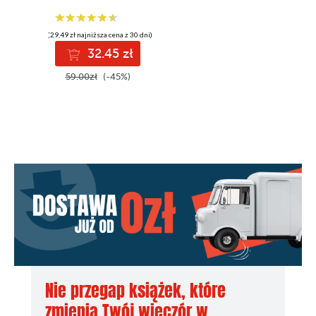
(29,49 zł najniższa cena z 30 dni)
32.45 zł
59.00zł
(-45%)
Nie przegap książek, które
zmienią Twój wieczór w