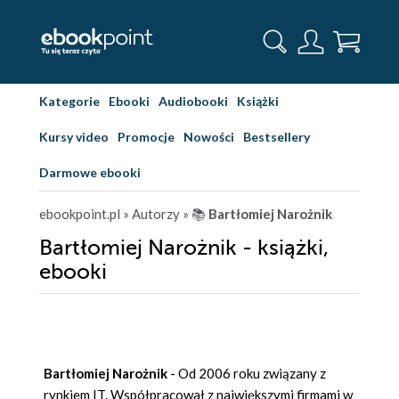
Kategorie
Ebooki
Audiobooki
Książki
Kursy video
Promocje
Nowości
Bestsellery
Darmowe ebooki
ebookpoint.pl
» Autorzy
» 📚
Bartłomiej Narożnik
Bartłomiej Narożnik - książki,
ebooki
Bartłomiej Narożnik
- Od 2006 roku związany z
rynkiem IT. Współpracował z największymi firmami w