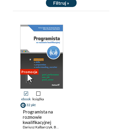
Filtruj »
Promocja
ebook
książka
32 pkt
Programista na
rozmowie
kwalifikacyjnej
Dariusz Kalbarczyk
,
Bartłomiej Narożnik
,
Miłosz Piechocki
,
Paweł Zdz