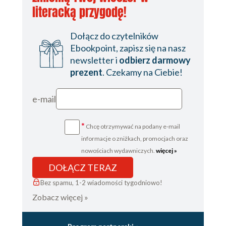
literacką przygodę!
Dołącz do czytelników
Ebookpoint, zapisz się na nasz
newsletter i
odbierz darmowy
prezent
. Czekamy na Ciebie!
e-mail
*
Chcę otrzymywać na podany e-mail
informacje o zniżkach, promocjach oraz
nowościach wydawniczych.
więcej »
DOŁĄCZ TERAZ
Bez spamu, 1-2 wiadomości tygodniowo!
Zobacz więcej »