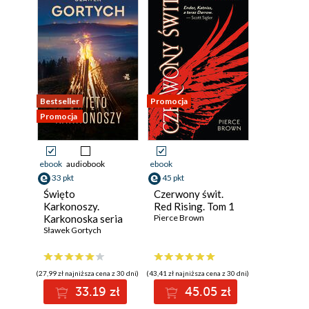
Bestseller
Promocja
Promocja
ebook
audiobook
ebook
33 pkt
45 pkt
Święto
Czerwony świt.
Karkonoszy.
Red Rising. Tom 1
Karkonoska seria
Pierce Brown
kryminalna. Tom 5
Sławek Gortych
(27,99 zł najniższa cena z 30 dni)
(43,41 zł najniższa cena z 30 dni)
33.19 zł
45.05 zł