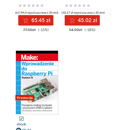
(62,94 zł najniższa cena z 30 dni)
(42,27 zł najniższa cena z 30 dni)
65.45 zł
45.02 zł
77.00zł
(-15%)
54.90zł
(-18%)
Promocja
ebook
38 pkt