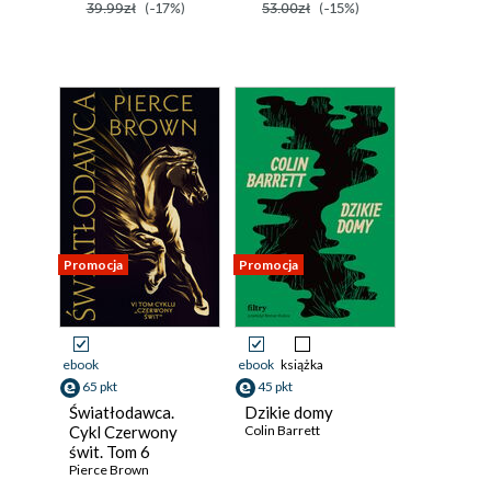
39.99zł
(-17%)
53.00zł
(-15%)
Promocja
Promocja
ebook
ebook
książka
65 pkt
45 pkt
Światłodawca.
Dzikie domy
Cykl Czerwony
Colin Barrett
świt. Tom 6
Pierce Brown