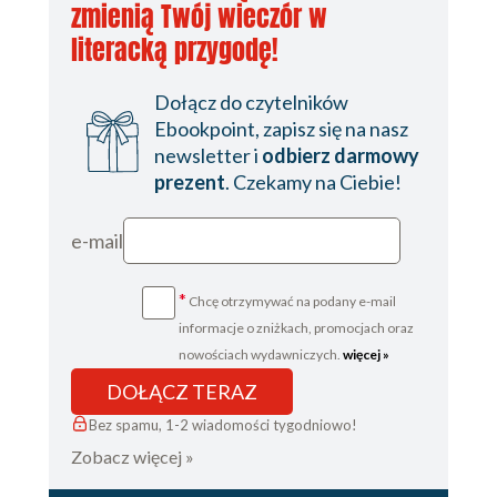
zmienią Twój wieczór w
literacką przygodę!
Dołącz do czytelników
Ebookpoint, zapisz się na nasz
newsletter i
odbierz darmowy
prezent
. Czekamy na Ciebie!
e-mail
*
Chcę otrzymywać na podany e-mail
informacje o zniżkach, promocjach oraz
nowościach wydawniczych.
więcej »
DOŁĄCZ TERAZ
Bez spamu, 1-2 wiadomości tygodniowo!
Zobacz więcej »