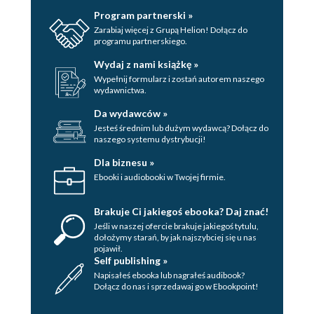
Program partnerski »
Zarabiaj więcej z Grupą Helion! Dołącz do
programu partnerskiego.
Wydaj z nami książkę »
Wypełnij formularz i zostań autorem naszego
wydawnictwa.
Da wydawców »
Jesteś średnim lub dużym wydawcą? Dołącz do
naszego systemu dystrybucji!
Dla biznesu »
Ebooki i audiobooki w Twojej firmie.
Brakuje Ci jakiegoś ebooka? Daj znać!
Jeśli w naszej ofercie brakuje jakiegoś tytulu,
dołożymy starań, by jak najszybciej się u nas
pojawił.
Self publishing »
Napisałeś ebooka lub nagrałeś audibook?
Dołącz do nas i sprzedawaj go w Ebookpoint!