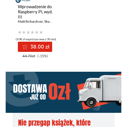
Wprowadzenie do
Raspberry Pi, wyd.
III
Matt Richardson
,
Shawn Wallace
,
Wolfram Donat
(9,90 zł najniższa cena z 30 dni)
38.00 zł
44.70zł
(-15%)
Nie przegap książek, które