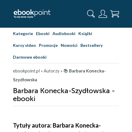
Kategorie
Ebooki
Audiobooki
Książki
Kursy video
Promocje
Nowości
Bestsellery
Darmowe ebooki
ebookpoint.pl
» Autorzy
» 📚
Barbara Konecka-
Szydłowska
Barbara Konecka-Szydłowska -
ebooki
Tytuły autora: Barbara Konecka-