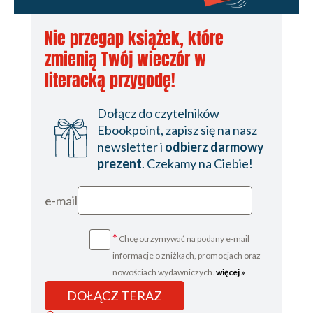
Nie przegap książek, które
zmienią Twój wieczór w
literacką przygodę!
Dołącz do czytelników
Ebookpoint, zapisz się na nasz
newsletter i
odbierz darmowy
prezent
. Czekamy na Ciebie!
e-mail
*
Chcę otrzymywać na podany e-mail
informacje o zniżkach, promocjach oraz
nowościach wydawniczych.
więcej »
DOŁĄCZ TERAZ