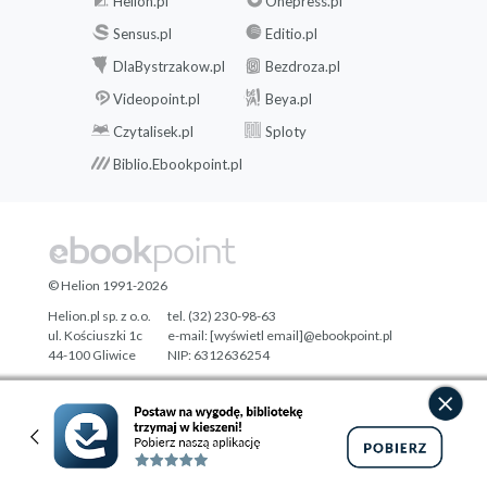
Helion.pl
Onepress.pl
Sensus.pl
Editio.pl
DlaBystrzakow.pl
Bezdroza.pl
Videopoint.pl
Beya.pl
Czytalisek.pl
Sploty
Biblio.Ebookpoint.pl
© Helion 1991-2026
Helion.pl sp. z o.o.
tel. (32) 230-98-63
ul. Kościuszki 1c
e-mail:
[wyświetl email]@ebookpoint.pl
44-100 Gliwice
NIP: 6312636254
Regon: 241989027
Designed with ♥ by
Tonik.pl
Pełna wersja strony »