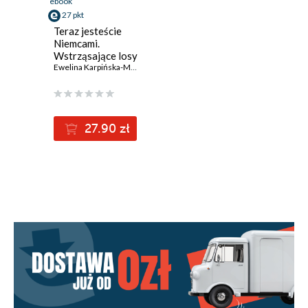
ebook
27 pkt
Teraz jesteście
Niemcami.
Wstrząsające losy
zrabowanych
Ewelina Karpińska-Morek
,
Agnieszka Was-Turecka
,
Monika Sieradzka
polskich dzieci
27.90 zł