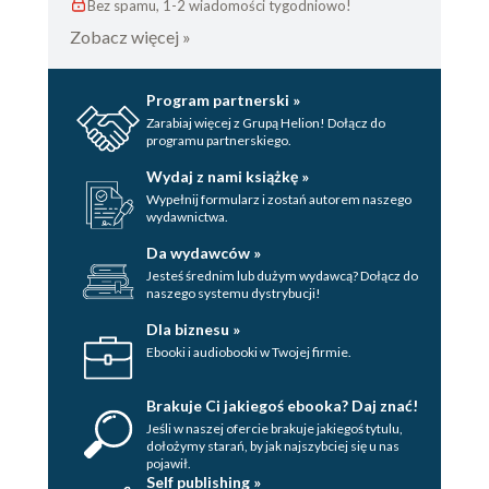
Bez spamu, 1-2 wiadomości tygodniowo!
Zobacz więcej »
Program partnerski »
Zarabiaj więcej z Grupą Helion! Dołącz do
programu partnerskiego.
Wydaj z nami książkę »
Wypełnij formularz i zostań autorem naszego
wydawnictwa.
Da wydawców »
Jesteś średnim lub dużym wydawcą? Dołącz do
naszego systemu dystrybucji!
Dla biznesu »
Ebooki i audiobooki w Twojej firmie.
Brakuje Ci jakiegoś ebooka? Daj znać!
Jeśli w naszej ofercie brakuje jakiegoś tytulu,
dołożymy starań, by jak najszybciej się u nas
pojawił.
Self publishing »