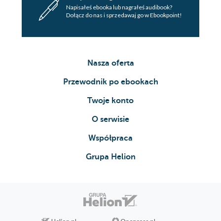
Napisałeś ebooka lub nagrałeś audibook?
Dołącz do nas i sprzedawaj go w Ebookpoint!
Nasza oferta
Przewodnik po ebookach
Twoje konto
O serwisie
Współpraca
Grupa Helion