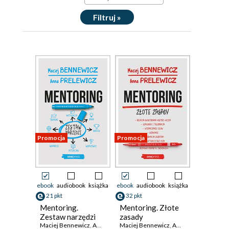
Filtruj »
Promocja
Promocja
ebook
audiobook
książka
ebook
audiobook
książka
21 pkt
32 pkt
Mentoring.
Mentoring. Złote
Zestaw narzędzi
zasady
Maciej Bennewicz
,
Anna Prelewicz
Maciej Bennewicz
,
Anna Prelewicz