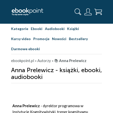
Kategorie
Ebooki
Audiobooki
Książki
Kursy video
Promocje
Nowości
Bestsellery
Darmowe ebooki
ebookpoint.pl
» Autorzy
» 📚
Anna Prelewicz
Anna Prelewicz - książki, ebooki,
audiobooki
Anna Prelewicz
- dyrektor programowa w
Instytucie Kognitywistyki, trener kognitywny,