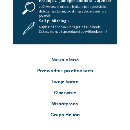
Brakuje Ci jakiegoś ebooka? Daj znać!
Jeśli w naszej ofercie brakuje jakiegoś tytulu,
dołożymy starań, by jak najszybciej się u nas
pojawił.
Self publishing »
Napisałeś ebooka lub nagrałeś audibook?
Dołącz do nas i sprzedawaj go w Ebookpoint!
Nasza oferta
Przewodnik po ebookach
Twoje konto
O serwisie
Współpraca
Grupa Helion