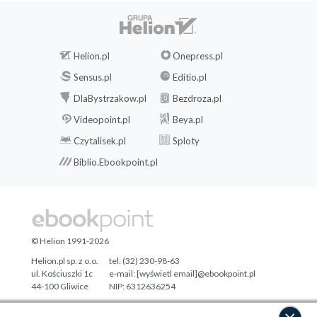
Helion.pl
Onepress.pl
Sensus.pl
Editio.pl
DlaBystrzakow.pl
Bezdroza.pl
Videopoint.pl
Beya.pl
Czytalisek.pl
Sploty
Biblio.Ebookpoint.pl
© Helion 1991-2026
Helion.pl sp. z o.o.
tel. (32) 230-98-63
ul. Kościuszki 1c
e-mail:
[wyświetl email]@ebookpoint.pl
44-100 Gliwice
NIP: 6312636254
Regon: 241989027