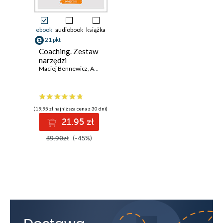
ebook
audiobook
książka
21 pkt
Coaching. Zestaw
narzędzi
Maciej Bennewicz
,
Anna Prelewicz
(19,95 zł najniższa cena z 30 dni)
21.95 zł
39.90zł
(-45%)