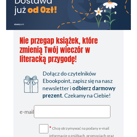
Nie przegap książek, które
zmienią Twój wieczór w
literacką przygodę!
Dołącz do czytelników
Ebookpoint, zapisz się na nasz
newsletter i
odbierz darmowy
prezent
. Czekamy na Ciebie!
e-mail
*
Chcę otrzymywać na podany e-mail
informacje o zniżkach, promocjach oraz