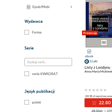
Epub/Mobi
1
Wydawca
Forma
Promocja
Serie
ebook
22 pkt
Listy z Londynu
Anna Maria Mickiew
seria KWADRAT
Język publikacji
(20,90 zł najniższa cena
polski
22.80 
28.50zł
(-20