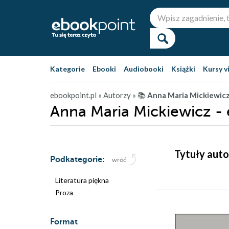
Kategorie
Ebooki
Audiobooki
Książki
Kursy v
ebookpoint.pl
» Autorzy
» 📚
Anna Maria Mickiewic
Anna Maria Mickiewicz -
Tytuły auto
Podkategorie:
wróć
Literatura piękna
Proza
Format