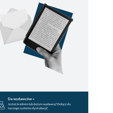
Da wydawców »
Jesteś średnim lub dużym wydawcą? Dołącz do
naszego systemu dystrybucji!