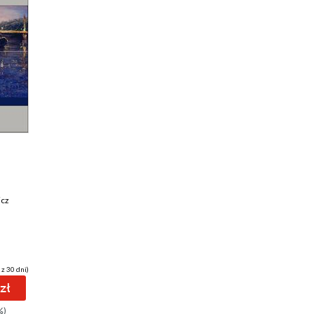
icz
 z 30 dni)
zł
%)