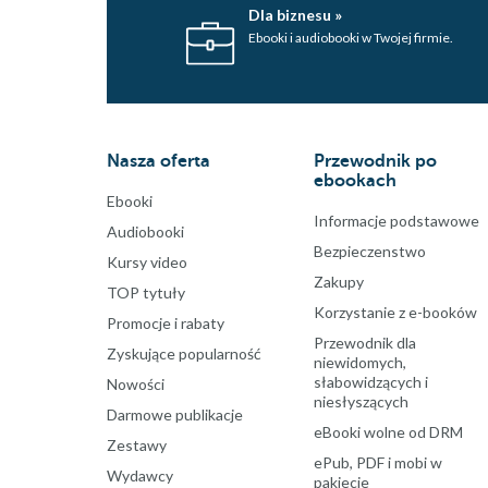
Dla biznesu »
Ebooki i audiobooki w Twojej firmie.
Nasza oferta
Przewodnik po
ebookach
Ebooki
Informacje podstawowe
Audiobooki
Bezpieczenstwo
Kursy video
Zakupy
TOP tytuły
Korzystanie z e-booków
Promocje i rabaty
Przewodnik dla
Zyskujące popularność
niewidomych,
słabowidzących i
Nowości
niesłyszących
Darmowe publikacje
eBooki wolne od DRM
Zestawy
ePub, PDF i mobi w
Wydawcy
pakiecie