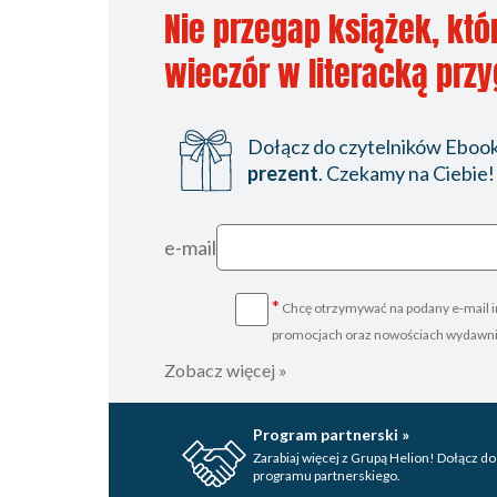
Nie przegap książek, któ
wieczór w literacką prz
Dołącz do czytelników Ebookp
prezent
. Czekamy na Ciebie!
e-mail
*
Chcę otrzymywać na podany e-mail i
promocjach oraz nowościach wydawn
Zobacz więcej »
Program partnerski »
Zarabiaj więcej z Grupą Helion! Dołącz do
programu partnerskiego.