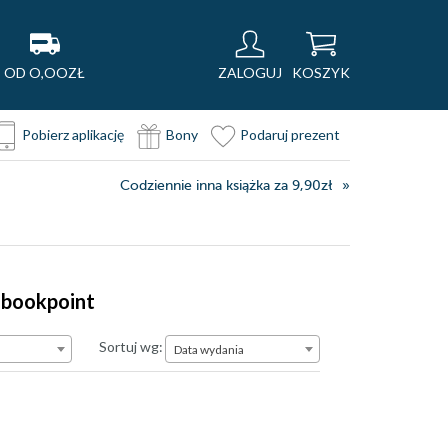
OD O,OOZŁ
ZALOGUJ
KOSZYK
Pobierz aplikację
Bony
Podaruj prezent
Codziennie inna książka za 9,90zł
Ebookpoint
Data wydania
Sortuj wg:
Data wydania