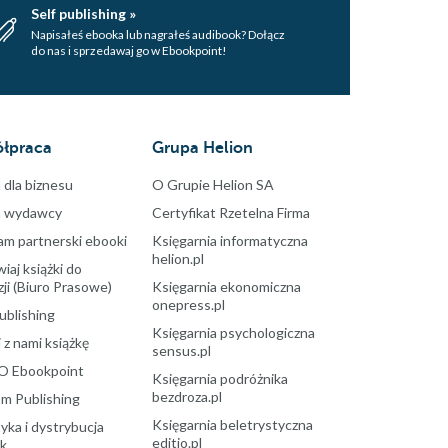
Self publishing »
Napisałeś ebooka lub nagrałeś audibook? Dołącz
do nas i sprzedawaj go w Ebookpoint!
łpraca
Grupa Helion
 dla biznesu
O Grupie Helion SA
a wydawcy
Certyfikat Rzetelna Firma
am partnerski ebooki
Księgarnia informatyczna
helion.pl
aj książki do
ji (Biuro Prasowe)
Księgarnia ekonomiczna
onepress.pl
ublishing
Księgarnia psychologiczna
 z nami książkę
sensus.pl
O Ebookpoint
Księgarnia podróżnika
bezdroza.pl
m Publishing
Księgarnia beletrystyczna
yka i dystrybucja
editio.pl
ek