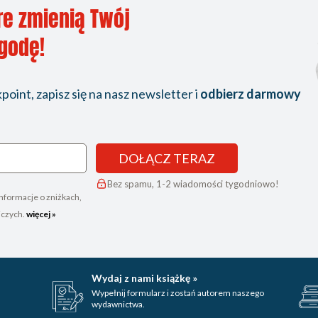
re zmienią Twój
ygodę!
oint, zapisz się na nasz newsletter i
odbierz darmowy
DOŁĄCZ TERAZ
Bez spamu, 1-2 wiadomości tygodniowo!
nformacje o zniżkach,
iczych.
więcej »
Wydaj z nami książkę »
Wypełnij formularz i zostań autorem naszego
wydawnictwa.