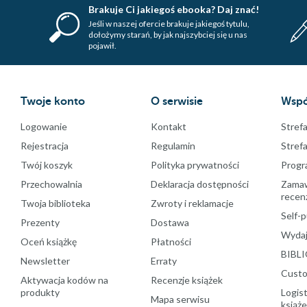
Brakuje Ci jakiegoś ebooka? Daj znać!
Jeśli w naszej ofercie brakuje jakiegoś tytulu,
dołożymy starań, by jak najszybciej się u nas
pojawił.
Twoje konto
O serwisie
Wspó
Logowanie
Kontakt
Strefa
Rejestracja
Regulamin
Stref
Twój koszyk
Polityka prywatności
Progr
Przechowalnia
Deklaracja dostępności
Zamawi
recenz
Twoja biblioteka
Zwroty i reklamacje
Self-p
Prezenty
Dostawa
Wydaj
Oceń książkę
Płatności
BIBLI
Newsletter
Erraty
Custo
Aktywacja kodów na
Recenzje książek
produkty
Logist
Mapa serwisu
książ