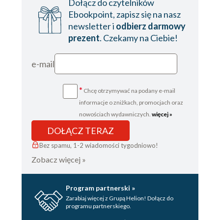
Dołącz do czytelników
Ebookpoint, zapisz się na nasz
newsletter i
odbierz darmowy
prezent
. Czekamy na Ciebie!
e-mail
*
Chcę otrzymywać na podany e-mail
informacje o zniżkach, promocjach oraz
nowościach wydawniczych.
więcej »
DOŁĄCZ TERAZ
Bez spamu, 1-2 wiadomości tygodniowo!
Zobacz więcej »
Program partnerski »
Zarabiaj więcej z Grupą Helion! Dołącz do
programu partnerskiego.