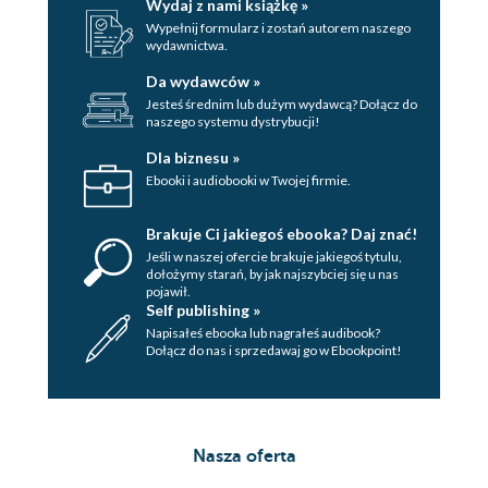
Wydaj z nami książkę »
Wypełnij formularz i zostań autorem naszego
wydawnictwa.
Da wydawców »
Jesteś średnim lub dużym wydawcą? Dołącz do
naszego systemu dystrybucji!
Dla biznesu »
Ebooki i audiobooki w Twojej firmie.
Brakuje Ci jakiegoś ebooka? Daj znać!
Jeśli w naszej ofercie brakuje jakiegoś tytulu,
dołożymy starań, by jak najszybciej się u nas
pojawił.
Self publishing »
Napisałeś ebooka lub nagrałeś audibook?
Dołącz do nas i sprzedawaj go w Ebookpoint!
Nasza oferta