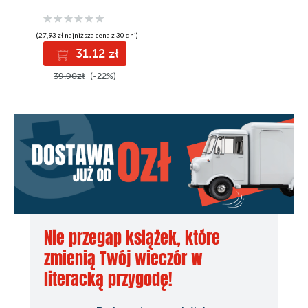
(27,93 zł najniższa cena z 30 dni)
31.12 zł
39.90zł
(-22%)
Nie przegap książek, które
zmienią Twój wieczór w
literacką przygodę!