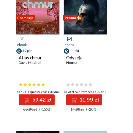
Promocja
Promocja
ebook
ebook
59 pkt
11 pkt
Atlas chmur
Odyseja
David Mitchell
Homer
(55,42 zł najniższa cena z 30 dni)
(3,90 zł najniższa cena z 30 dni)
59.42 zł
11.99 zł
69.90zł
(-15%)
14.99zł
(-20%)