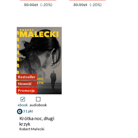
59.90zł
(-20%)
39.99zł
(-20%)
Bestseller
Nowość
Promocja
ebook
audiobook
31 pkt
Krótka noc, długi
krzyk
Robert Małecki