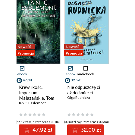
Nowość
Nowość
Promocja
Promocja
ebook
ebook
audiobook
47 pkt
32 pkt
Krew i kość.
Nie odpuszczę ci
Imperium
aż do śmierci
Malazańskie. Tom
Olga Rudnicka
5
Ian C. Esslemont
(46,12 zł najniższa cena z 30 dni)
(30,80 zł najniższa cena z 30 dni)
47.92 zł
32.00 zł