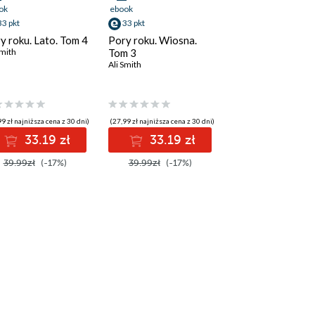
ok
ebook
33 pkt
33 pkt
y roku. Lato. Tom 4
Pory roku. Wiosna.
Smith
Tom 3
Ali Smith
9 zł najniższa cena z 30 dni)
(27,99 zł najniższa cena z 30 dni)
33.19 zł
33.19 zł
39.99zł
(-17%)
39.99zł
(-17%)