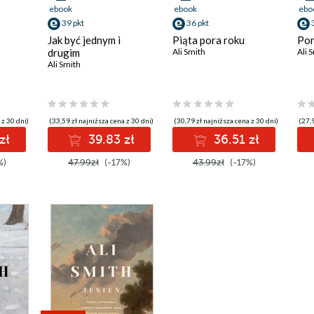
ebook
ebook
ebo
39 pkt
36 pkt
Jak być jednym i
Piąta pora roku
Por
drugim
Ali Smith
Ali 
Ali Smith
 z 30 dni)
(33,59 zł najniższa cena z 30 dni)
(30,79 zł najniższa cena z 30 dni)
(27,9
zł
39.83 zł
36.51 zł
%)
47.99zł
(-17%)
43.99zł
(-17%)