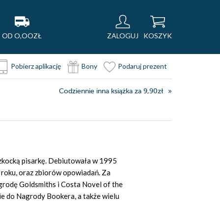
OD O,OOZŁ
ZALOGUJ
KOSZYK
Pobierz aplikację
Bony
Podaruj prezent
Codziennie inna książka za 9,90zł
szkocką pisarkę. Debiutowała w 1995
y roku, oraz zbiorów opowiadań. Za
grodę Goldsmiths i Costa Novel of the
ie do Nagrody Bookera, a także wielu