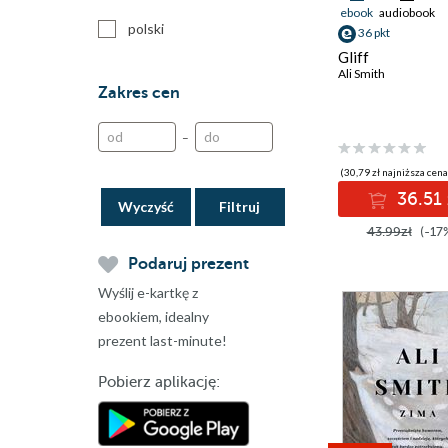
ebook
audiobook
polski
36 pkt
Gliff
Ali Smith
Zakres cen
–
(30,79 zł najniższa cena
36.51 
Wyczyść
43.99zł
(-17
Podaruj prezent
Wyślij e-kartkę z
ebookiem, idealny
prezent last-minute!
Pobierz aplikację: