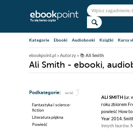
Kategorie
Ebooki
Audiobooki
Książki
Kursy v
ebookpoint.pl
» Autorzy
» 📚
Ali Smith
Ali Smith - ebooki, audio
Podkategorie:
wróć
ALI SMITH
(ur.
roku zbiorem Fr
Fantastyka i science-
fiction
powieść How to 
Literatura piękna
Year 2014. Smit
Powieść
innych laurów. 