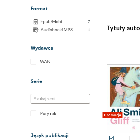
Format
Epub/Mobi
7
Tytuły auto
Audiobooki MP3
1
Wydawca
WAB
Serie
Pory rok
Promocja
Język publikacji