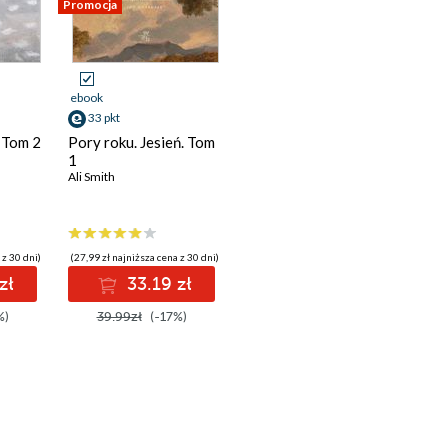
Promocja
ebook
33 pkt
 Tom 2
Pory roku. Jesień. Tom
1
Ali Smith
 z 30 dni)
(27,99 zł najniższa cena z 30 dni)
zł
33.19 zł
%)
39.99zł
(-17%)