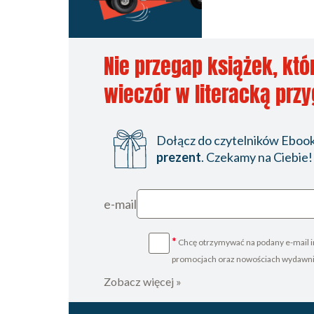
Nie przegap książek, któ
wieczór w literacką prz
Dołącz do czytelników Ebookp
prezent
. Czekamy na Ciebie!
e-mail
*
Chcę otrzymywać na podany e-mail i
promocjach oraz nowościach wydawn
Zobacz więcej »