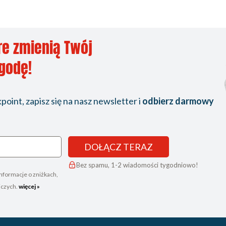
re zmienią Twój
ygodę!
oint, zapisz się na nasz newsletter i
odbierz darmowy
DOŁĄCZ TERAZ
Bez spamu, 1-2 wiadomości tygodniowo!
nformacje o zniżkach,
iczych.
więcej »