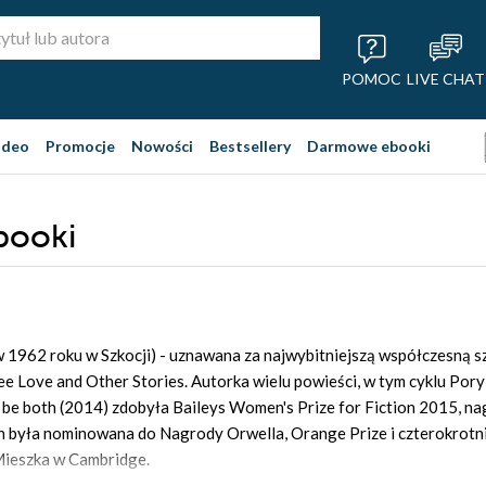
POMOC
LIVE CHAT
ideo
Promocje
Nowości
Bestsellery
Darmowe ebooki
booki
 w 1962 roku w Szkocji) - uznawana za najwybitniejszą współczesną 
ee Love and Other Stories. Autorka wielu powieści, w tym cyklu Por
be both (2014) zdobyła Baileys Women's Prize for Fiction 2015, na
h była nominowana do Nagrody Orwella, Orange Prize i czterokrotn
Mieszka w Cambridge.