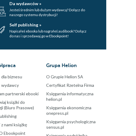
Da wydawców »
Jesteś średnim lub dużym wydawcą? Dołącz do
naszego systemu dystrybucji!
Self publishing »
Napisałeś ebooka lub nagrałeś audibook? Dołącz
do nas i sprzedawaj go w Ebookpoint!
łpraca
Grupa Helion
 dla biznesu
O Grupie Helion SA
a wydawcy
Certyfikat Rzetelna Firma
am partnerski ebooki
Księgarnia informatyczna
helion.pl
aj książki do
ji (Biuro Prasowe)
Księgarnia ekonomiczna
onepress.pl
ublishing
Księgarnia psychologiczna
 z nami książkę
sensus.pl
O Ebookpoint
Księgarnia podróżnika