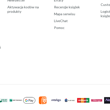
Newsletter
Erraty
Custo
Aktywacja kodów na
Recenzje książek
produkty
Logist
Mapa serwisu
książ
LiveChat
Pomoc
S