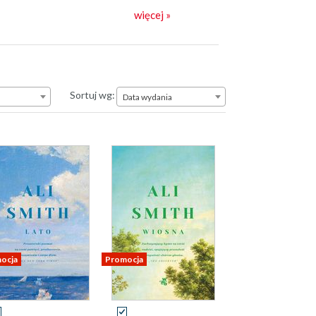
więcej »
Data wydania
Sortuj wg:
Data wydania
ocja
Promocja