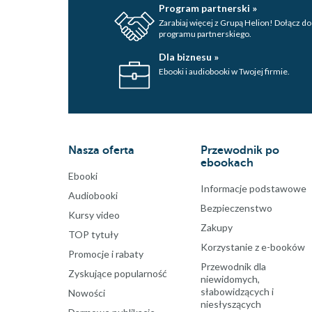
Program partnerski »
Zarabiaj więcej z Grupą Helion! Dołącz do
programu partnerskiego.
Dla biznesu »
Ebooki i audiobooki w Twojej firmie.
Nasza oferta
Przewodnik po
ebookach
Ebooki
Informacje podstawowe
Audiobooki
Bezpieczenstwo
Kursy video
Zakupy
TOP tytuły
Korzystanie z e-booków
Promocje i rabaty
Przewodnik dla
Zyskujące popularność
niewidomych,
słabowidzących i
Nowości
niesłyszących