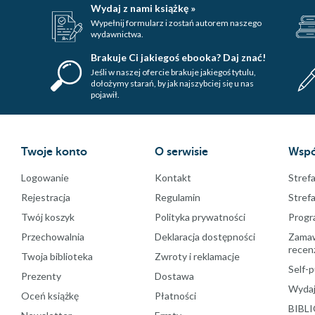
Wydaj z nami książkę »
Wypełnij formularz i zostań autorem naszego
wydawnictwa.
Brakuje Ci jakiegoś ebooka? Daj znać!
Jeśli w naszej ofercie brakuje jakiegoś tytulu,
dołożymy starań, by jak najszybciej się u nas
pojawił.
Twoje konto
O serwisie
Wspó
Logowanie
Kontakt
Strefa
Rejestracja
Regulamin
Stref
Twój koszyk
Polityka prywatności
Progr
Przechowalnia
Deklaracja dostępności
Zamawi
recenz
Twoja biblioteka
Zwroty i reklamacje
Self-p
Prezenty
Dostawa
Wydaj
Oceń książkę
Płatności
BIBLI