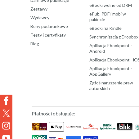
Darmowe publikacje
eBooki wolne od DRM
Zestawy
ePub, PDF i mobi w
Wydawcy
pakiecie
Bony podarunkowe
eBooki na Kindle
Testy i certyfikaty
Synchronizacja z Dropbox
Blog
Aplikacja Ebookpoint -
Android
Aplikacja Ebookpoint - iO
Aplikacja Ebookpoint -
AppGallery
Zgłoś naruszenie praw
autorskich
Płatności obsługuje: