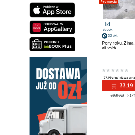
Promocja
ebook
33 pkt
Pory roku. Zima.
Ali Smith
(27,99 zł najniższa cena
33.19 
39.99zł
(-17