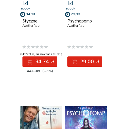
ebook
ebook
34 pkt
29 pkt
Styczne
Psychopomp
Agatha Rae
Agatha Rae
(34,29 zł najniższa cena z 30 dni)
34.74 zł
29.00 zł
44.00zł
(-21%)