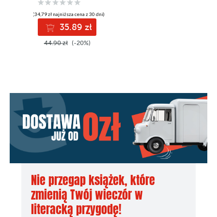
(34,79 zł najniższa cena z 30 dni)
35.89 zł
44.90 zł
(-20%)
Nie przegap książek, które
zmienią Twój wieczór w
literacką przygodę!