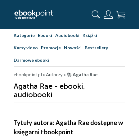
Kategorie
Ebooki
Audiobooki
Książki
Kursy video
Promocje
Nowości
Bestsellery
Darmowe ebooki
ebookpoint.pl
» Autorzy
» 📚
Agatha Rae
Agatha Rae - ebooki,
audiobooki
Tytuły autora: Agatha Rae dostępne w
księgarni Ebookpoint