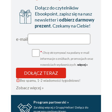
Dołącz do czytelników
Ebookpoint, zapisz się na nasz
newsletter i
odbierz darmowy
prezent
. Czekamy na Ciebie!
e-mail
*
Chcę otrzymywać na podany e-mail
informacje o zniżkach, promocjach oraz
nowościach wydawniczych.
więcej »
DOŁĄCZ TERAZ
Bez spamu, 1-2 wiadomości tygodniowo!
Zobacz więcej »
Program partnerski »
Zarabiaj więcej z Grupą Helion! Dołącz do
programu partnerskiego.