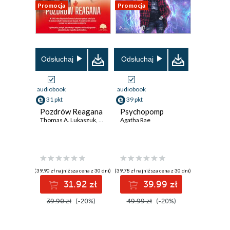
Promocja
Promocja
Odsłuchaj
Odsłuchaj
audiobook
audiobook
31 pkt
39 pkt
Pozdrów Reagana
Psychopomp
Thomas A. Lukaszuk
,
Agatha Rae
Agatha Rae
(39,90 zł najniższa cena z 30 dni)
(39,78 zł najniższa cena z 30 dni)
31.92 zł
39.99 zł
39.90 zł
(-20%)
49.99 zł
(-20%)