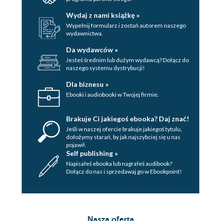
Wydaj z nami książkę »
Wypełnij formularz i zostań autorem naszego
wydawnictwa.
Da wydawców »
Jesteś średnim lub dużym wydawcą? Dołącz do
naszego systemu dystrybucji!
Dla biznesu »
Ebooki i audiobooki w Twojej firmie.
Brakuje Ci jakiegoś ebooka? Daj znać!
Jeśli w naszej ofercie brakuje jakiegoś tytulu,
dołożymy starań, by jak najszybciej się u nas
pojawił.
Self publishing »
Napisałeś ebooka lub nagrałeś audibook?
Dołącz do nas i sprzedawaj go w Ebookpoint!
Nasza oferta