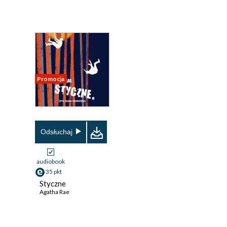
Promocja
Odsłuchaj
audiobook
35 pkt
Styczne
Agatha Rae