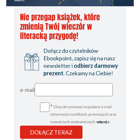
Nie przegap książek, które
zmienią Twój wieczór w
literacką przygodę!
Dołącz do czytelników
Ebookpoint, zapisz się na nasz
newsletter i
odbierz darmowy
prezent
. Czekamy na Ciebie!
e-mail
*
Chcę otrzymywać na podany e-mail
informacje o zniżkach, promocjach oraz
nowościach wydawniczych.
więcej »
DOŁĄCZ TERAZ