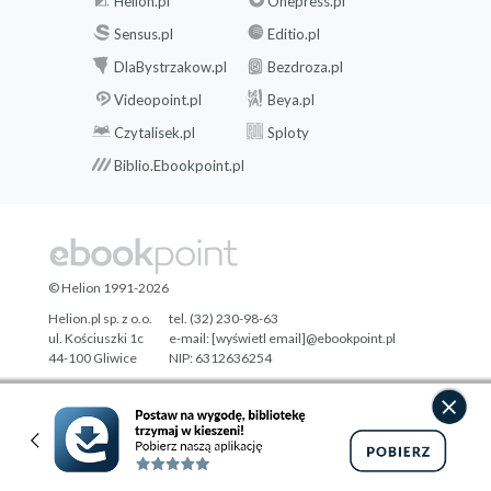
Helion.pl
Onepress.pl
Sensus.pl
Editio.pl
DlaBystrzakow.pl
Bezdroza.pl
Videopoint.pl
Beya.pl
Czytalisek.pl
Sploty
Biblio.Ebookpoint.pl
© Helion 1991-2026
Helion.pl sp. z o.o.
tel. (32) 230-98-63
ul. Kościuszki 1c
e-mail:
[wyświetl email]@ebookpoint.pl
44-100 Gliwice
NIP: 6312636254
Regon: 241989027
Designed with ♥ by
Tonik.pl
Pełna wersja strony »