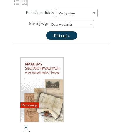
Pokaż produkty:
Wszystkie
Sortuj wg:
Data wydania
Filtruj »
Promocja