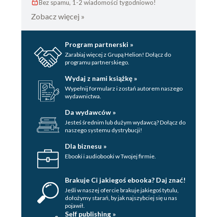
Bez spamu, 1-2 wiadomości tygodniowo!
Zobacz więcej »
Program partnerski »
Zarabiaj więcej z Grupą Helion! Dołącz do
programu partnerskiego.
Wydaj z nami książkę »
Wypełnij formularz i zostań autorem naszego
wydawnictwa.
Da wydawców »
Jesteś średnim lub dużym wydawcą? Dołącz do
naszego systemu dystrybucji!
Dla biznesu »
Ebooki i audiobooki w Twojej firmie.
Brakuje Ci jakiegoś ebooka? Daj znać!
Jeśli w naszej ofercie brakuje jakiegoś tytulu,
dołożymy starań, by jak najszybciej się u nas
pojawił.
Self publishing »