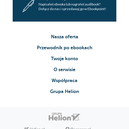
Napisałeś ebooka lub nagrałeś audibook?
Dołącz do nas i sprzedawaj go w Ebookpoint!
Nasza oferta
Przewodnik po ebookach
Twoje konto
O serwisie
Współpraca
Grupa Helion