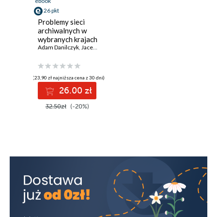
ebook
26 pkt
Problemy sieci
archiwalnych w
wybranych krajach
Europy
Adam Danilczyk
,
Jacek Kordel
,
Alicja Kulecka
(23,90 zł najniższa cena z 30 dni)
26.00 zł
32.50zł
(-20%)